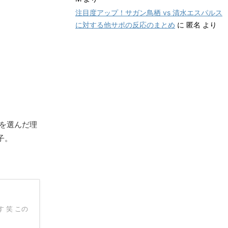
注目度アップ！サガン鳥栖 vs 清水エスパルス
に対する他サポの反応のまとめ
に
匿名
より
を選んだ理
子。
 笑 この