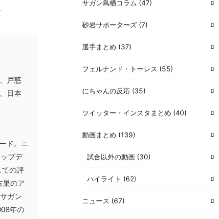
サガン鳥栖コラム (47)
介
砂岩サポーターズ (7)
選手まとめ (37)
フェルナンド・トーレス (55)
、戸惑
にちゃんの反応 (35)
、日本
ツイッター・インスタまとめ (40)
動画まとめ (139)
ワード。ニ
トップデ
試合以外の動画 (30)
しての評
ハイライト (62)
古巣のア
のサガン
ニュース (67)
08年の