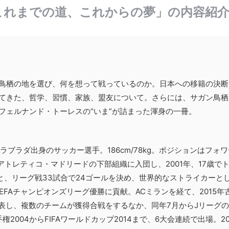
これまでの道、これからの夢」の内容紹
鳥栖の地を選び、何を想って戦っているのか。日本への移籍の決断
てきた、哲学、習慣、家族、盟友について。さらには、サガン鳥栖
フェルナンド・トーレスの“いま”が詰まった渾身の一冊。
ラブラダ出身のサッカー選手。186cm/78kg。ポジションはフォ
きにアトレティコ・マドリードの下部組織に入団し、2001年、17歳で
ると、リーグ戦33試合で24ゴールを決め、世界的なストライカーと
FAチャンピオンズリーグ優勝に貢献。ACミランを経て、2015年
発表し、複数のチームが獲得合戦をするなか、同年7月からJリーグ
2004からFIFAワールドカップ2014まで、6大会連続で出場。20