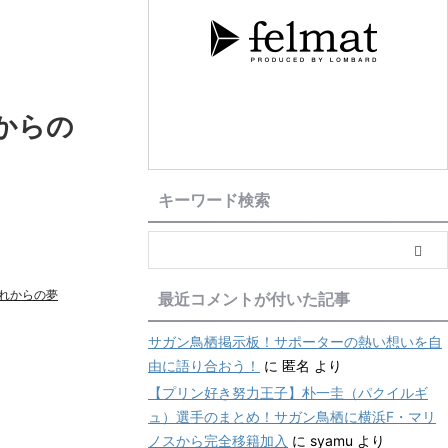
からの
キーワード検索
れからの夢
最近コメントが付いた記事
サガン鳥栖掲示板！サポーターの熱い想いを自
由に語り合おう！
に
匿名
より
【プリン好き努力王子】朴一圭（パクイルギ
ュ）選手のまとめ！サガン鳥栖に横浜F・マリ
ノスから完全移籍加入
に
syamu
より