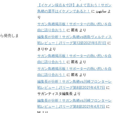
【イケメン採点＆寸評】あえて言おう！サガン
鳥栖の選手はイケメンであると！
に
سایتهئ
よ
り
サガン鳥栖掲示板！サポーターの熱い想いを自
由に語り合おう！
に
匿名
より
から発売しま
編集長が分析！サガン鳥栖vs徳島ヴォルティス
戦レビュー｜J1リーグ第12節2021年5月1日
に
きりや
より
サガン鳥栖掲示板！サポーターの熱い想いを自
由に語り合おう！
に
匿名
より
サガン鳥栖掲示板！サポーターの熱い想いを自
由に語り合おう！
に
匿名
より
編集長が分析！サガン鳥栖vs川崎フロンターレ
戦レビュー｜J1リーグ第8節2021年4月7日
に
サガンティスタ編集長
より
編集長が分析！サガン鳥栖vs川崎フロンターレ
戦レビュー｜J1リーグ第8節2021年4月7日
に
M
より