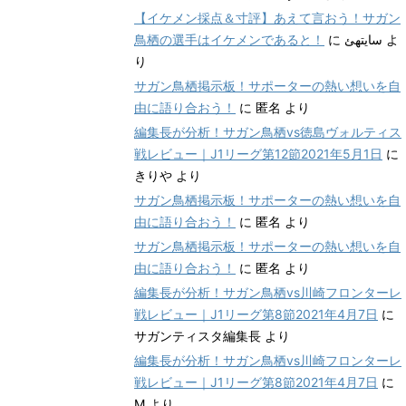
【イケメン採点＆寸評】あえて言おう！サガン
鳥栖の選手はイケメンであると！
に
سایتهئ
よ
り
サガン鳥栖掲示板！サポーターの熱い想いを自
由に語り合おう！
に
匿名
より
編集長が分析！サガン鳥栖vs徳島ヴォルティス
戦レビュー｜J1リーグ第12節2021年5月1日
に
きりや
より
サガン鳥栖掲示板！サポーターの熱い想いを自
由に語り合おう！
に
匿名
より
サガン鳥栖掲示板！サポーターの熱い想いを自
由に語り合おう！
に
匿名
より
編集長が分析！サガン鳥栖vs川崎フロンターレ
戦レビュー｜J1リーグ第8節2021年4月7日
に
サガンティスタ編集長
より
編集長が分析！サガン鳥栖vs川崎フロンターレ
戦レビュー｜J1リーグ第8節2021年4月7日
に
M
より