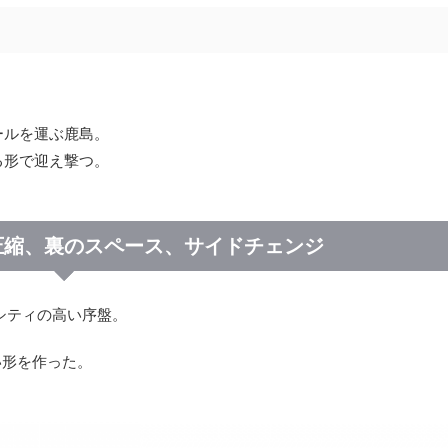
ールを運ぶ鹿島。
る形で迎え撃つ。
圧縮、裏のスペース、サイドチェンジ
シティの高い序盤。
い形を作った。
。