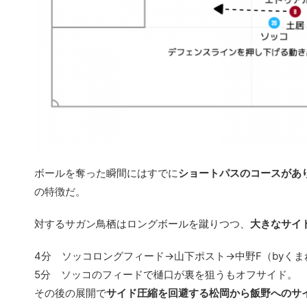
ボールを奪った瞬間にはすでに
ショートパスのコースがあ
の特徴だ。
対するサガン鳥栖はロングボールを蹴りつつ、
大きなサイ
4分 ソッコロングフィード→山下ポスト→中野F（byく
5分 ソッコのフィードで樋口が裏を狙うもオフサイド。
その後の展開で
サイド圧縮を回避する松岡から飯野へのサ