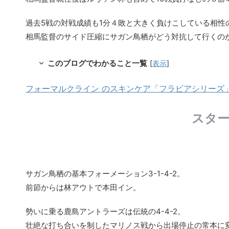
過去5戦の対戦成績も1分４敗と大きく負けこしている相性
相馬監督のサイド圧縮にサガン鳥栖がどう対抗して行くの
このブログでわかること一覧
[
表示
]
フォーマルクライン のスキンケア「フラビアシリーズ」7
スタ
サガン鳥栖の基本フォーメーション3-1-4-2。
前節からは林アウトで本田イン。
勢いに乗る鹿島アントラーズは伝統の4-4-2。
壮絶な打ち合いを制したマリノス戦から出場停止の常本に