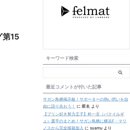
第15
キーワード検索
最近コメントが付いた記事
サガン鳥栖掲示板！サポーターの熱い想いを自
由に語り合おう！
に
匿名
より
【プリン好き努力王子】朴一圭（パクイルギ
ュ）選手のまとめ！サガン鳥栖に横浜F・マリ
ノスから完全移籍加入
に
syamu
より