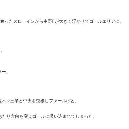
で奪ったスローインから中野Fが大きく浮かせてゴールエリアに。
開。
ター。
荒木→三竿と中央を突破しファールげと。
あたり方向を変えゴールに吸い込まれてしまった。