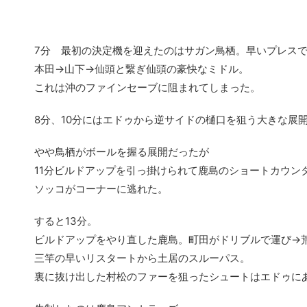
7分 最初の決定機を迎えたのはサガン鳥栖。早いプレス
本田→山下→仙頭と繋ぎ仙頭の豪快なミドル。
これは沖のファインセーブに阻まれてしまった。
8分、10分にはエドゥから逆サイドの樋口を狙う大きな展
やや鳥栖がボールを握る展開だったが
11分ビルドアップを引っ掛けられて鹿島のショートカウン
ソッコがコーナーに逃れた。
すると13分。
ビルドアップをやり直した鹿島。町田がドリブルで運び→
三竿の早いリスタートから土居のスルーパス。
裏に抜け出した村松のファーを狙ったシュートはエドゥに