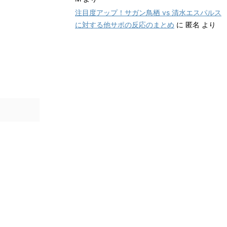
注目度アップ！サガン鳥栖 vs 清水エスパルス
に対する他サポの反応のまとめ
に
匿名
より