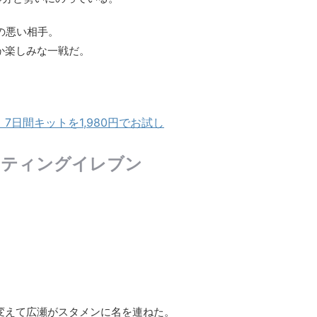
の悪い相手。
か楽しみな一戦だ。
日間キットを1,980円でお試し
ーティングイレブン
変えて広瀬がスタメンに名を連ねた。