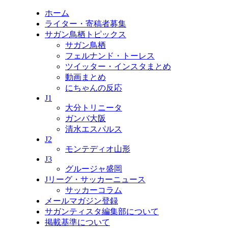
ホーム
ライター・寄稿者募集
サガン鳥栖トピックス
サガン鳥栖
フェルナンド・トーレス
ツイッター・インスタまとめ
動画まとめ
にちゃんの反応
J1
大分トリニータ
ガンバ大阪
清水エスパルス
J2
モンテディオ山形
J3
グルージャ盛岡
Jリーグ・サッカーニュース
サッカーコラム
メールマガジン登録
サガンティスタ編集部について
掲載基準について