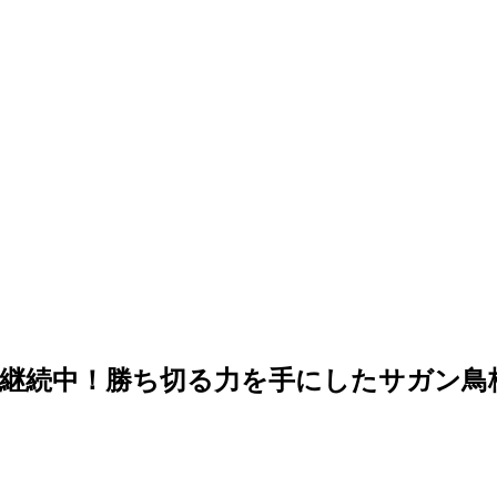
！勝ち切る力を手にしたサガン鳥栖 vs 柏レ