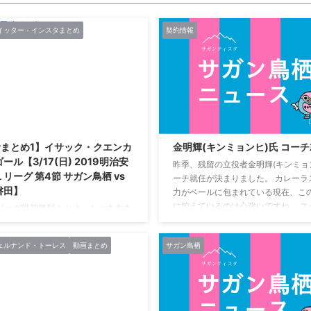
イッター・インスタまとめ
契約情報
2021/2/27
terまとめ1】イサック・クエンカ
金明輝(キンミョンヒ)氏 コー
ール【3/17(日) 2019明治安
昨季、残留の立役者金明輝(キンミョン
リーグ 第4節 サガン鳥栖 vs
ーチ就任が決まりました。 カレーラ
磐田】
力がベールに包まれている現在、こ
に控えているのは心強いですね。 ス
リーグ戦初勝利！！ よっしゃあああ
取り入れて、指導者として大きくな
ああああああああああああああああ
たいです。 引用：サガン鳥栖公式 金
ああああああああああああああああ
ェルナンド・トーレス
動画まとめ
サガン鳥栖
ミョンヒ) 生年月日 1981年5月8日(3
ああああああああああああああああ
兵庫県 選手歴 2000 ジェフユナイ
勝った｡ﾟ✶ฺ.ヽ(*´∀｀*)ﾉ.✶ฺﾟ｡—
2000 ヴァンフォーレ甲府 2001 ジ
スタの中の人@サガン鳥栖
ッド市原 2003-2006 佐川急便大阪ＳＣ
ista) 2019年3月17日 今回もまた10人
ローズ北陸 2008- ...
栖 お願いサガン。この前もやけどク