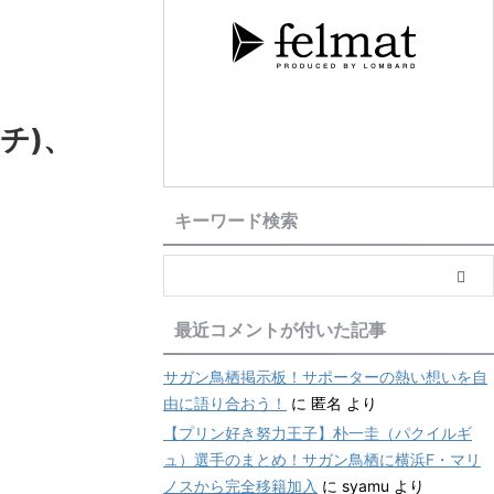
チ)、
キーワード検索
最近コメントが付いた記事
サガン鳥栖掲示板！サポーターの熱い想いを自
由に語り合おう！
に
匿名
より
【プリン好き努力王子】朴一圭（パクイルギ
ュ）選手のまとめ！サガン鳥栖に横浜F・マリ
ノスから完全移籍加入
に
syamu
より