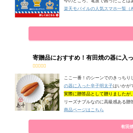
今のところ、電波で困ったことは
楽天モバイルの人気スマホ一覧（And
寄贈品におすすめ！有田焼の器に入
ここ一番！のシーンでのきっちり
の器に入った辛子明太子
はいかが
実際に贈答品として贈りましたが
リーズナブルなのに高級感ある贈
商品ページはこちら
有田