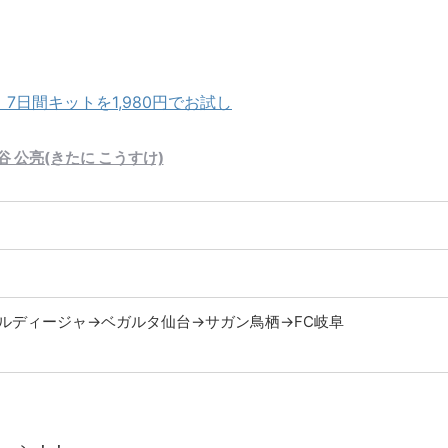
日間キットを1,980円でお試し
谷 公亮(きたに こうすけ)
ルディージャ→ベガルタ仙台→サガン鳥栖→FC岐阜