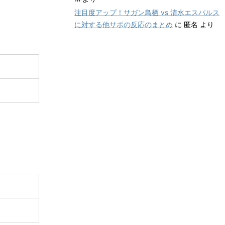
注目度アップ！サガン鳥栖 vs 清水エスパルス
に対する他サポの反応のまとめ
に
匿名
より