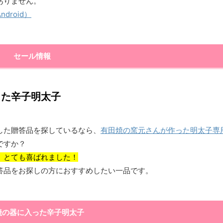
ありません。
roid）
セール情報
った辛子明太子
した贈答品を探しているなら、
有田焼の窯元さんが作った明太子専
ですか？
、とても喜ばれました！
答品をお探しの方におすすめしたい一品です。
焼の器に入った辛子明太子