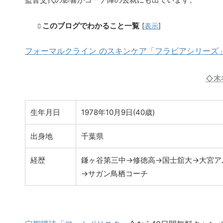
このブログでわかること一覧
[
表示
]
フォーマルクライン のスキンケア「フラビアシリーズ」7
◇木
生年月日
1978年10月9日(40歳)
出身地
千葉県
経歴
鎌ヶ谷第三中→修徳高→国士舘大→大宮ア
→サガン鳥栖コーチ