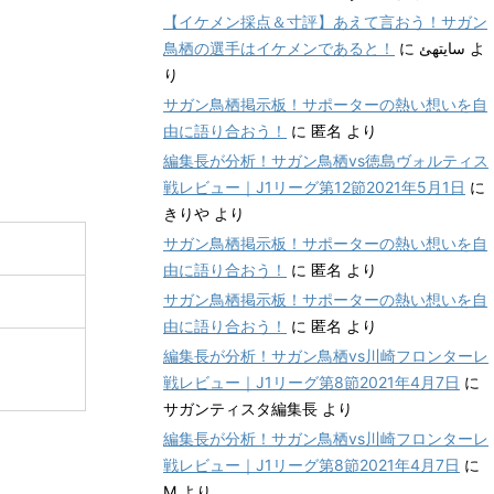
【イケメン採点＆寸評】あえて言おう！サガン
鳥栖の選手はイケメンであると！
に
سایتهئ
よ
り
サガン鳥栖掲示板！サポーターの熱い想いを自
由に語り合おう！
に
匿名
より
編集長が分析！サガン鳥栖vs徳島ヴォルティス
戦レビュー｜J1リーグ第12節2021年5月1日
に
きりや
より
サガン鳥栖掲示板！サポーターの熱い想いを自
由に語り合おう！
に
匿名
より
サガン鳥栖掲示板！サポーターの熱い想いを自
由に語り合おう！
に
匿名
より
編集長が分析！サガン鳥栖vs川崎フロンターレ
戦レビュー｜J1リーグ第8節2021年4月7日
に
サガンティスタ編集長
より
編集長が分析！サガン鳥栖vs川崎フロンターレ
戦レビュー｜J1リーグ第8節2021年4月7日
に
M
より