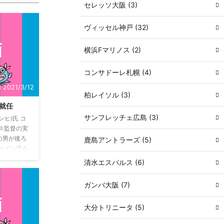
セレッソ大阪 (3)
ヴィッセル神戸 (32)
横浜Fマリノス (2)
コンサドーレ札幌 (4)
2021/3/12
柏レイソル (3)
チ就任
サンフレッチェ広島 (3)
ヒ)氏 コ
ス監督の実
の男が後ろ
鹿島アントラーズ (5)
ペイン流を
ってもらい
清水エスパルス (6)
明輝(キン
7歳) 出身地
ガンバ大阪 (7)
テッド市原
ェフユナイテ
大分トリニータ (5)
 2007 ア