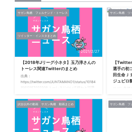
サガン鳥栖
フェルナンド・トーレス
サガン鳥栖
ツ
ツイッター・インスタまとめ
2021/2/27
【2018年Jリーグ小ネタ】玉乃淳さんの
【Twit
トーレス関連Twitterのまとめ
選手の初ゴ
田生命Ｊ１
出典：
ジュビロ
https://twitter.com/JUNTAMANO1/status/10184
15612157022208 トーレスについて何かと話題
サガン鳥栖
の玉乃氏のツイッターのまとめです。 かつて、
あああああ
アトレティコ・マドリーのユースに所属し、フ
あああああ
試合以外の動画
サガン鳥栖
動画まとめ
サガン鳥栖
フ
ェルナンド・トーレスと「同期」だった玉乃
あああああ
氏。 今年の移籍話題のみならず、トーレスに関
ああああああ！
する過去の話題もまとめました。 2018年の話題
サガンティ
鳴り止まない電話にノーコメン鳥栖
(@sagant
pic.twitter.com/2aPZ233i0j — 玉乃淳
のサガン鳥