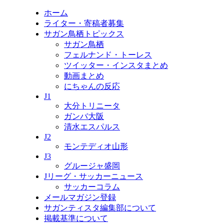
ホーム
ライター・寄稿者募集
サガン鳥栖トピックス
サガン鳥栖
フェルナンド・トーレス
ツイッター・インスタまとめ
動画まとめ
にちゃんの反応
J1
大分トリニータ
ガンバ大阪
清水エスパルス
J2
モンテディオ山形
J3
グルージャ盛岡
Jリーグ・サッカーニュース
サッカーコラム
メールマガジン登録
サガンティスタ編集部について
掲載基準について