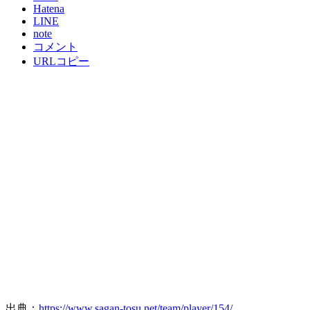
Hatena
LINE
note
コメント
URLコピー
出典：
https://www.sagan-tosu.net/team/player/154/