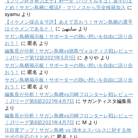
【プリン好き努力王子】朴一圭（パクイルギュ）選手のま
とめ！サガン鳥栖に横浜F・マリノスから完全移籍加入
に
syamu
より
【イケメン採点＆寸評】あえて言おう！サガン鳥栖の選手
はイケメンであると！
に
سایتهئ
より
サガン鳥栖掲示板！サポーターの熱い想いを自由に語り合
おう！
に
匿名
より
編集長が分析！サガン鳥栖vs徳島ヴォルティス戦レビュー
｜J1リーグ第12節2021年5月1日
に
きりや
より
サガン鳥栖掲示板！サポーターの熱い想いを自由に語り合
おう！
に
匿名
より
サガン鳥栖掲示板！サポーターの熱い想いを自由に語り合
おう！
に
匿名
より
編集長が分析！サガン鳥栖vs川崎フロンターレ戦レビュー
｜J1リーグ第8節2021年4月7日
に
サガンティスタ編集長
より
編集長が分析！サガン鳥栖vs川崎フロンターレ戦レビュー
｜J1リーグ第8節2021年4月7日
に
M
より
注目度アップ！サガン鳥栖 vs 清水エスパルスに対する他
サポの反応のまとめ
に
匿名
より