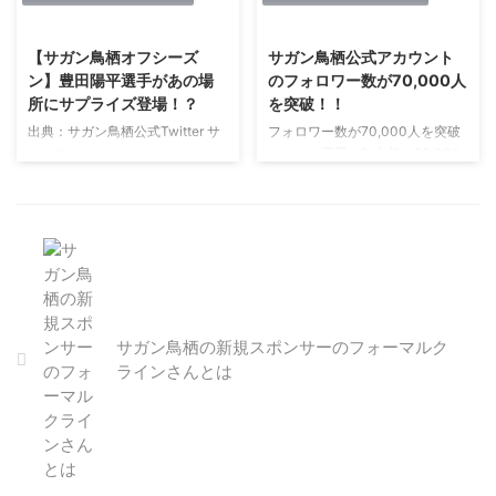
ジ 第5節長崎線で1ゴール、1PK
2021/2/27
2021/1/30
#サガン鳥栖
獲得と鮮烈なデビューを飾った石
https://t.co/6nWe1ZMFtc
井選手のトップ昇格が発表されま
【サガン鳥栖オフシーズ
サガン鳥栖公式アカウント
pic.twitter.com/WBzKfdcXuV—
した。 豪華な前線陣の中でどれ
ン】豊田陽平選手があの場
のフォロワー数が70,000人
サガン鳥栖公式
だけ出場機会を得られるかはわか
所にサプライズ登場！？
を突破！！
(@saganofficial17) 2018年8月6
りませんが、活躍して欲しいで
出典：サガン鳥栖公式Twitter サ
フォロワー数が70,000人を突破
日 サガンティーノのみなさん、
す。 石井 快征(いしい かいせい)
ガンティーノのみなさん、こんに
トーレス選手の加入前は50,000
こんにちは。 今回はサガン鳥栖
選手 ポジション FW 生年月日
ちは。 昨日は豊田選手がサプラ
人台だったサガン鳥栖の公式アカ
キャプテンのフェルナンド・トー
2000年4月2日(18歳) 身長/体重
イズで鳥栖駅にあるオフィシャル
ウント。 ついにフォロワー数が
レス選手から「今シーズン（鳥栖
174cm/65kg 出身地 福岡県 経歴
ショップのショップ店員に。 本
70,000人を突破！！ おめでとう
U-18から）トップチ ...
サガン鳥栖U-12→サガン鳥栖U-
日12/14(金)、 #豊田陽平 選手が
ございます。 個人的な要望とし
15→サガン鳥栖U-18 代表歴
オフィシャルショップ JR鳥栖駅
ては、海外の方の注目も集まって
2015年 U-15日本代表 日本・メ
店で販売をお手伝いしました?‍♂️✨
いるので、ぜひ英語ツイートを増
コンU-15サッカー交流プログラ
ご来店いただきました皆さま、あ
やしていただきたいところ。 広
ム ...
りがとうございました‼️#サガン
報さん、お願いします！！ 今シ
サガン鳥栖の新規スポンサーのフォーマルク
鳥栖 #sagantosu
ーズンもお疲れ様でした。 #Jク
ラインさんとは
pic.twitter.com/ZAnqySD5YN—
ラブ中の人座談会 ところで、シ
サガン鳥栖公式
ーズンも終了しましたし、モンテ
(@saganofficial17) 2018年12月
ディオ山形の広報さんのパスに反
14日 通知が来 ...
応するのでしょうか？ 【余談】
#Jクラブ中の人座談会 勝手にオ
ブザーバー ...