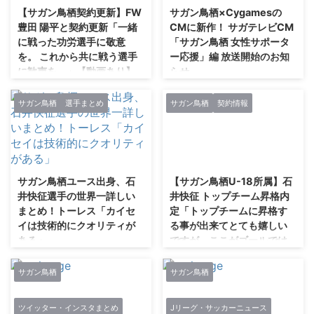
【サガン鳥栖契約更新】FW
サガン鳥栖×Cygamesの
豊田 陽平と契約更新「一緒
CMに新作！ サガテレビCM
に戦った功労選手に敬意
「サガン鳥栖 女性サポータ
を。 これから共に戦う選手
ー応援」編 放送開始のお知
に歓声を。」【動画あり】
らせ
1月11日17時17分発表。 ミスター
ゲームの企画・開発・運営事業を
サガン鳥栖。 引用元：facebook
展開する株式会社Cygames（以
サガン鳥栖
選手まとめ
サガン鳥栖
契約情報
豊田陽平 待たせしました。 明け
下、 サイゲームス、 本社：東京
ましておめでとうございます。
都渋谷区、 代表取締役社長：渡
本年もどうぞ宜しくお願い致しま
邊耕一）は、 2018年4月11日よ
2021/2/27
2021/2/27
す。 はやいもので、今年で在籍
り、 サガン鳥栖を愛する女性サ
10年目の節目の年となります。
ポーターを中心としたCM「サガ
サガン鳥栖ユース出身、石
【サガン鳥栖U-18所属】石
J2からはじまり幾多の困難を乗
ン鳥栖 女性サポーター応援」編
井快征選手の世界一詳しい
井快征 トップチーム昇格内
り越え、悲願のJ1昇格。 あの感
をサガテレビにて放送開始するこ
まとめ！トーレス「カイセ
定「トップチームに昇格す
動には、それまでの苦労を帳消し
とをお知らせいたします。 本CM
イは技術的にクオリティが
る事が出来てとても嬉しい
にしてくれるようなパワーがあ
は、 弊社が2015年7月よりユニ
ある」
ですが、ここがゴールでは
り、言葉では簡単に表現出来ず、
フォームスポンサーをつとめるサ
ないのでこれからもっと活
ただただ涙が溢れたという方も少
ガン鳥栖、 ならびにホームゲー
石井快征選手をピックアップ
躍できるように努力してい
なくなかったのではないでしょう
ムにご来場された女性サポーター
【サガン鳥栖U-18】石井快征選
サガン鳥栖
サガン鳥栖
きます。」【動画あり】
か。 良いときも悪いときにも共
の皆さまのご協力のもと、 制作
手『2018 SBSカップ国際ユース
に戦い支え続けてくれたご褒美、
されました。 サガテレビCM「サ
サッカー』U-18日本代表メンバ
ルヴァンカップ グループステー
ツイッター・インスタまとめ
Jリーグ・サッカーニュース
ご恩返し ...
ガン鳥栖 ...
ー選出のお知らせ！ #sagantosu