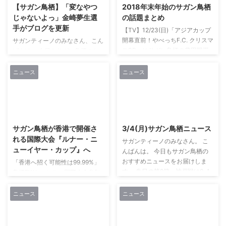
【サガン鳥栖】「変なやつ
2018年末年始のサガン鳥栖
じゃないよっ」金崎夢生選
の話題まとめ
手がブログを更新
【TV】12/23(日)「アジアカップ
開幕直前！やべっちF.C. クリスマ
サガンティーノのみなさん、こん
スSP」にサガン鳥栖の豊田陽平
ばんは。 今日もサガン鳥栖のお
選手が登場！ やべっちFCに鳥栖
すすめニュースをお届けします。
のレジェンド豊田陽平選手が登
金崎夢生選手のブログが更新され
ニュース
ニュース
場！ 新監督の噂などいろいろ落
ました。 今回のテーマは、「写
ち着かない時期ですが、これは楽
真で一言」。 金崎夢生選手の天
しめそうです。 引用元：サガン
真爛漫な世界観が炸裂していま
2021/3/12
2021/2/27
鳥栖公式 12/23(日)に放送される
す。 必見です。 写真で一言
「アジアカップ開幕直前！やべっ
2018/12/31 13:06
サガン鳥栖が香港で開催さ
3/4(月)サガン鳥栖ニュース
ちF.C. クリスマスSP」に豊田陽
https://lineblog.me/kanazakimu/
れる国際大会『ルナー・ニ
平選手が登場します。 番組名 ア
サガンティーノのみなさん。 こ
archives/1515389.html
ューイヤー・カップ』へ
ジアカップ開幕直前！やべっち
んばんは。 今日もサガン鳥栖の
F.C. クリスマスSP 放送局 テレビ
おすすめニュースをお届けしま
「香港へ招く可能性は99.99%」
朝日系列 放送日時 2018年12月
す。 先日の第2節 神戸戦は0-1
鳥栖FWトーレス、国際大会参加
23日(日) ...
で敗戦...。開幕2連敗となってし
の行方に現地紙が注目 Football
まいました。 トレーニングマッ
ZONE web今年2月に開催される
ニュース
ニュース
チで見れたビルドアップの形は見
ルナー・ニューイヤー杯への鳥栖
えず、クエンカ、ビクトル、小野
の参加が決定的と記事では言及.
などの復帰が待たれます。 個人
元スペイン代表FWフェルナン