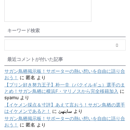
キーワード検索
最近コメントが付いた記事
サガン鳥栖掲示板！サポーターの熱い想いを自由に語り合
おう！
に
匿名
より
【プリン好き努力王子】朴一圭（パクイルギュ）選手のま
とめ！サガン鳥栖に横浜F・マリノスから完全移籍加入
に
syamu
より
【イケメン採点＆寸評】あえて言おう！サガン鳥栖の選手
はイケメンであると！
に
سایتهئ
より
サガン鳥栖掲示板！サポーターの熱い想いを自由に語り合
おう！
に
匿名
より