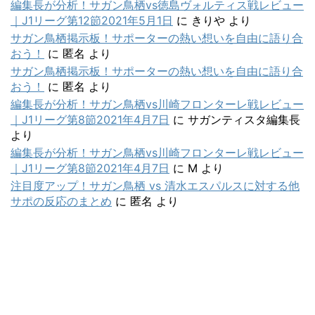
編集長が分析！サガン鳥栖vs徳島ヴォルティス戦レビュー
｜J1リーグ第12節2021年5月1日
に
きりや
より
サガン鳥栖掲示板！サポーターの熱い想いを自由に語り合
おう！
に
匿名
より
サガン鳥栖掲示板！サポーターの熱い想いを自由に語り合
おう！
に
匿名
より
編集長が分析！サガン鳥栖vs川崎フロンターレ戦レビュー
｜J1リーグ第8節2021年4月7日
に
サガンティスタ編集長
より
編集長が分析！サガン鳥栖vs川崎フロンターレ戦レビュー
｜J1リーグ第8節2021年4月7日
に
M
より
注目度アップ！サガン鳥栖 vs 清水エスパルスに対する他
サポの反応のまとめ
に
匿名
より