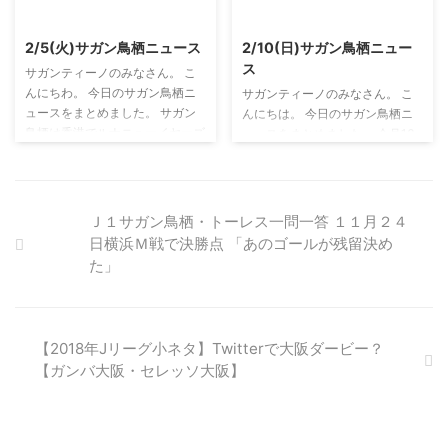
的には原川に期待しているんです
2021/2/27
2021/2/27
ド・トーレスは13日にサガン鳥
けどね笑。 ただ、今節でJリーグ
栖と2019年度の契約を ......
2/5(火)サガン鳥栖ニュース
2/10(日)サガン鳥栖ニュー
デビューを飾った松岡は良かった
ス
と思います。 今後に期待です。
サガンティーノのみなさん。 こ
また、DZANで今節の解説をつと
んにちわ。 今日のサガン鳥栖ニ
サガンティーノのみなさん。 こ
めた戸田和幸氏がレビュー動画を
ュースをまとめました。 サガン
んにちは。 今日のサガン鳥栖ニ
配信しています。 非常に分かり
鳥栖は香港でルナニューイヤーズ
ュースをまとめました。 今月16
やすく分析している ...
カップ初戦香港選抜戦が１９時１
日に駅前不動産スタジアムでアビ
５分キックオフ。 スタメン GK 1
スパ福岡と公開トレーニングマッ
大久保 択生 DF 13 小林 祐三 DF
チが決定しました。 キックオフ
35 藤田 優人 DF 29 谷口 博之 DF
は午後2時。観戦エリアはバック
Ｊ１サガン鳥栖・トーレス一問一答 １１月２４
2 三丸 拡 MF 16 島屋 八徳 MF 14
スタンドのみで観戦は無料。 関
日横浜Ｍ戦で決勝点 「あのゴールが残留決め
高橋 義希 MF 36 高橋 秀人 MF 6
東サポは見れないのかなあ...。 と
た」
福田 晃斗 MF 7 イサック クエン
りあえず今夜２４時5分からやべ
カ FW 9 フェルナンド トーレス
っちFCのでじっちでサガン鳥栖
控えメンバー GK 18 高丘 陽平 DF
を見よう！！ ／ はーい、やべっ
24 安在 和 ...
ち?‍♂️ ＼ 今夜 #やべっちFC 「?#
【2018年Jリーグ小ネタ】Twitterで大阪ダービー？
デジっち が行く！2019」に #サ
【ガンバ大阪・セレッソ大阪】
ガン鳥栖 が登場✨ みなさん、お
見逃しなく? ?2/10(日 ...