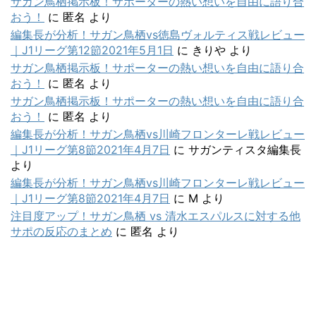
サガン鳥栖掲示板！サポーターの熱い想いを自由に語り合
おう！
に
匿名
より
編集長が分析！サガン鳥栖vs徳島ヴォルティス戦レビュー
｜J1リーグ第12節2021年5月1日
に
きりや
より
サガン鳥栖掲示板！サポーターの熱い想いを自由に語り合
おう！
に
匿名
より
サガン鳥栖掲示板！サポーターの熱い想いを自由に語り合
おう！
に
匿名
より
編集長が分析！サガン鳥栖vs川崎フロンターレ戦レビュー
｜J1リーグ第8節2021年4月7日
に
サガンティスタ編集長
より
編集長が分析！サガン鳥栖vs川崎フロンターレ戦レビュー
｜J1リーグ第8節2021年4月7日
に
M
より
注目度アップ！サガン鳥栖 vs 清水エスパルスに対する他
サポの反応のまとめ
に
匿名
より