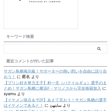
キーワード検索
最近コメントが付いた記事
サガン鳥栖掲示板！サポーターの熱い想いを自由に語り合
おう！
に
匿名
より
【プリン好き努力王子】朴一圭（パクイルギュ）選手のま
とめ！サガン鳥栖に横浜F・マリノスから完全移籍加入
に
syamu
より
【イケメン採点＆寸評】あえて言おう！サガン鳥栖の選手
はイケメンであると！
に
سایتهئ
より