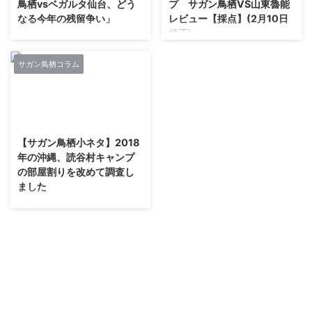
鳥栖vsベガルタ仙台、どう
プ サガン鳥栖VS山東魯能
樋口雄太選手(背番号#30) 湯澤洋
#sagantosu #サガン鳥栖 #砂岩
なる今年の残留争い」
レビュー【採点】(2月10日
介選手(背番号#32) サガン鳥栖
魂 pic.twitter.com/7CYlZ1YzUe
修正)
FW ...
— サガン鳥栖公式
10U-名なしさん (ﾜｯﾁｮｲWW
(@saganofficial17) August 31,
4608-n+HV
サガン鳥栖1-3山東魯能 得点 ト
2019 ／?8/31 ...
[153.231.154.170])2019/08/31(
ーレス 45分 高橋義←谷口 安在←
サガン鳥栖コラム
土) 20:56:21.29ID:dww1N5IA0 神
島屋 82分ドンゴン←樋口 伊藤←
戸サポ発狂だな ドローのはずだ
原川 83分安←クエンカ まだまだ
った 14U-名なしさん (ﾜｯﾁｮｲWW
最良の形を模索中ですが、今回は
2021/3/8
8f9f-DGtw
ある程度時系列でまとめてみまし
[180.199.43.184])2019/08/31(土
た。 前半 スタートフォーメーシ
【サガン鳥栖小ネタ】2018
) 20:56:33.41ID:VkGE5m1L0 ハ
ョン 4-3-3 ・ニアにきたコー
年の沖縄、読谷村キャンプ
ンド見逃し2回 流石に神戸かわい
ナーキックをフリック、マークが
の部屋割りを改めて調査し
そう 15U-名なしさん (ﾜｯﾁｮｲW
ずれてフリーの相手に押し込まれ
ました
a2ed-2OEJ [61.27.84.99])2019/
失点。出会い頭の不運的要素が強
...
い。 ・サガン鳥栖は4-3-3.守備
出典：
ブロックは4-1-4-1で変わらず。
https://www.instagram.com/p/B
予想と違ってクエンカがインサイ
eKylJWB5U5/?
ドハーフ。樋口がウイング。 →
utm_source=ig_share_sheet&igs
クエンカウイング、樋口イ ...
hid=mcvtvq9lzobo 昨年の沖縄、
読谷村キャンプの部屋割りの振り
返り サガンティーノのみなさ
ん、こんにちは。 の反響が大き