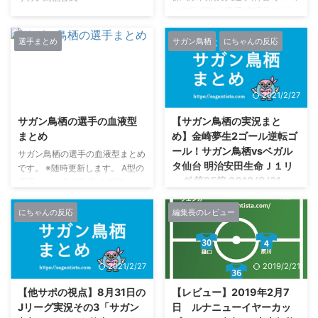
埼玉県 原輝綺選手(背番号#2) 松
https://www.instagram.com/sag
本 大輔（Daisuke Matsumoto）
antosu_official/ サガン鳥栖トッ
選手(背番号#39) 朴 一圭（Park Il
プチームスタッフ サガン鳥栖ト
選手まとめ
サガン鳥栖
にちゃんの反応
Gyu / パギ）選手(背番号#40) 千
ップチームスタッフのインスタグ
葉県 守田達弥選手(背番号#1) 東
ラムは、#サガン鳥栖 か
京都 小林祐三選手(背番号#13) 石
#sagantosu を使用されている＝
2021/3/8
2021/2/27
川県 豊田陽平選手(背番号#11) 長
オープンなアカウントという基準
野県 高橋義希選手(背番号#14) 静
でまとめました。 池田圭氏（サ
サガン鳥栖の選手の血液型
【サガン鳥栖の実況まと
岡県 森下龍矢(Ryoya Morishita)
ガン鳥栖強化部）のインスタグラ
まとめ
め】金崎夢生2ゴール逆転ゴ
選手(背番号#28) 京都府 小屋松知
ム サガン鳥栖背番号#21→FELDA
ール！サガン鳥栖vsベガル
哉選手(背番号#22) 大 ...
ユナイテッドFC：マレーシア→
サガン鳥栖の選手の血液型まとめ
タ仙台 明治安田生命Ｊ１リ
サガン鳥栖強化部
です。 ※随時更新します。 A型の
ーグ 第25節 2019/8/31
http://instagram.com/ikedakei10
選手 サガン鳥栖監督 金明輝（キ
20 谷口博之氏（サガン ...
ンミョンヒ）監督 サガン鳥栖GK
ブリヂストンデー ブリヂストン
朴 一圭（Park Il Gyu / パギ）選
キッズパーク「ステージショー」
にちゃんの反応
編集長のレビュー
手(背番号#40) サガン鳥栖DF エ
では、サガン鳥栖選手トークショ
ドゥアルド選手(背番号#3) 松本
ー＆じゃんけん大会＆サイン会が
大輔（Daisuke Matsumoto）選
行われています。#安在和樹 選手
2021/2/27
2019/2/21
手(背番号#39) 中野 伸哉
#石川啓人 選手 #樋口雄太 選手が
（Shinya Nakano）選手(背番号
参加！ スタジアムに来れない方
【他サポの視点】8月31日の
【レビュー】2019年2月7
#47) サガン鳥栖MF 安 庸佑
は #DAZN で応援しよう?
Jリーグ実況その3「サガン
日 ルナニューイヤーカッ
（アンヨンウ）選手(背番号#25)
https://t.co/IK36Bmk6u5