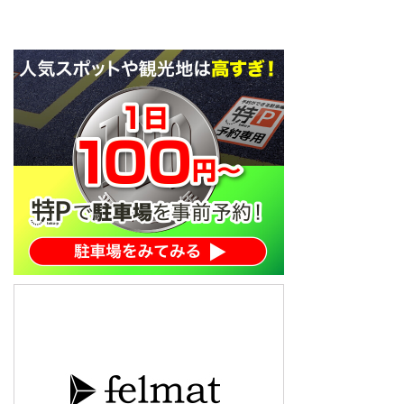
いようなので、昨年の沖縄、読谷
村キャンプの部屋割りについて振
り返ってみました。 昨年の残留
の立役者トリプル高橋が鮮烈なデ
ビューを飾ったのも沖縄、読谷村
キャンプでしたね。 View this
post on Instagram 【S ...