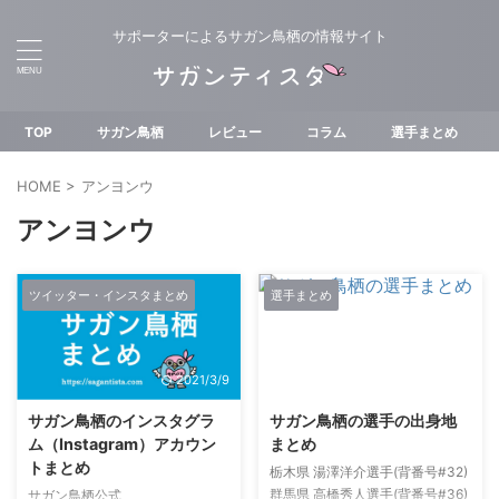
サポーターによるサガン鳥栖の情報サイト
TOP
サガン鳥栖
レビュー
コラム
選手まとめ
HOME
>
アンヨンウ
アンヨンウ
ツイッター・インスタまとめ
選手まとめ
2021/3/9
2021/3/8
サガン鳥栖のインスタグラ
サガン鳥栖の選手の出身地
ム（Instagram）アカウン
まとめ
トまとめ
栃木県 湯澤洋介選手(背番号#32)
群馬県 高橋秀人選手(背番号#36)
サガン鳥栖公式