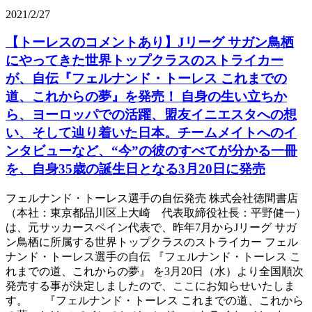
2021/2/27
【トーレスのコメントあり】Jリーグ サガン鳥栖
にやってきた世界トップクラスのストライカー
が、自伝『フェルナンド・トーレス これまでの
道、これからの夢』を発売！ 自身の生い立ちか
ら、ヨーロッパでの活躍、盟友イニエスタへの想
い、そして辿り着いた日本。チームメイトへのイ
ンタビューなど、“今”の彼のすべてが分かる一冊
を、自身35歳の誕生日となる3月20日に発売
フェルナンド・トーレス選手の自伝発売 株式会社徳間書店
（本社：東京都品川区上大崎 代表取締役社長：平野健一）
は、元サッカースペイン代表で、昨年7月からJリーグ サガ
ン鳥栖に所属する世界トップクラスのストライカー フェル
ナンド・トーレス選手の自伝 『フェルナンド・トーレス こ
れまでの道、これからの夢』 を3月20日（水）より全国順次
発売する事が決定しましたので、ここにお知らせいたしま
す。 『フェルナンド・トーレス これまでの道、これから