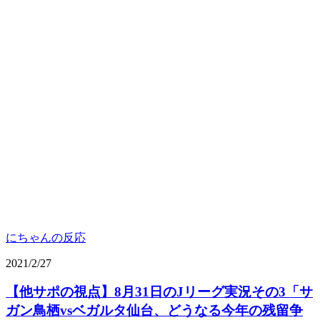
にちゃんの反応
2021/2/27
【他サポの視点】8月31日のJリーグ実況その3「サ
ガン鳥栖vsベガルタ仙台、どうなる今年の残留争