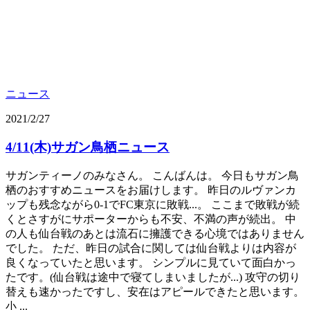
ニュース
2021/2/27
4/11(木)サガン鳥栖ニュース
サガンティーノのみなさん。 こんばんは。 今日もサガン鳥
栖のおすすめニュースをお届けします。 昨日のルヴァンカ
ップも残念ながら0-1でFC東京に敗戦...。 ここまで敗戦が続
くとさすがにサポーターからも不安、不満の声が続出。 中
の人も仙台戦のあとは流石に擁護できる心境ではありません
でした。 ただ、昨日の試合に関しては仙台戦よりは内容が
良くなっていたと思います。 シンプルに見ていて面白かっ
たです。(仙台戦は途中で寝てしまいましたが...) 攻守の切り
替えも速かったですし、安在はアピールできたと思います。
小 ...