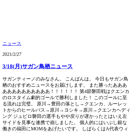
ニュース
2021/2/27
3/18(月)サガン鳥栖ニュース
サガンティーノのみなさん。 こんばんは。 今日もサガン鳥
栖のおすすめニュースをお届けします。 また勝ったあああ
ああああああああああ！！！！！！ 第4節磐田戦はクエンカ
のロスタイム劇的ゴールで勝利しました！ このゴールに至
る流れは完璧。 原川→豊田の落とし→クエンカ、ルーレッ
トからのヒールパス→原川→ヨシキ→原川→クエンカヘディ
ング ジュビロ磐田の選手もやや戻りが遅かったとはいえ左
サイドを見事な連携で崩しました。 個人的にはいぶし銀な
働きの福田にMOMをあげたいです。 しばらくはA代表ウィ