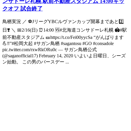
ンサドーレ札幌 駅前不動産スタジアム 14:00キッ
クオフ 試合終了
鳥栖実況 ／ ⚽️JリーグYBCルヴァンカップ開幕まであと2️⃣
日❣️ ＼ 📅2/16(日) ⏰14:00 🆚#北海道コンサドーレ札幌 🏟#駅
前不動産スタジアム 🎫https://t.co/Fei00yycSa “がんばります
💪‼️”#松岡大起 #サガン鳥栖 #sagantosu #GO #consadole
pic.twitter.com/rxwRkORu0c — サガン鳥栖公式
(@saganofficial17) February 14, 2020 いよいよ日曜日、シーズ
ン始動。 この男のバースデー ...