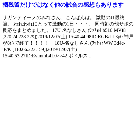
栖残留だけではなく他の試合の感想もあります」
サガンティーノのみなさん、こんばんは。 激動のJ1最終
節。 われわれにとって激動の1日・・・。 同時刻の他サポの
反応をまとめました。 17U-名なしさん (ﾜｯﾁｮｲ b516-MVf8
[220.24.228.229])2019/12/07(土) 15:40:44.98ID:RGB/LL3p0 神戸
が8位で終了！！！！！ 18U-名なしさん (ﾜｯﾁｮｲWW 3d4c-
iF/K [110.66.223.159])2019/12/07(土)
15:40:53.27ID:EyimmL4L0>>42 ポドルス ...