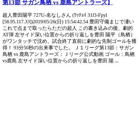
第13節 サガン鳥栖 vs 鹿島アントラーズ】
超人豊田陽平 727U-名なしさん (ﾜｯﾁｮｲ 31f3-Fpyl
[58.95.117.33])2019/05/26(日) 15:54:42.54 豊田守備まじで凄い
これで点まで取ったらただの超人 この書き込みの後、劇的
AT弾 左サイド深い位置からの折り返しを豊田 陽平（鳥栖）
がワンタッチで沈め、試合終了直前に劇的な先制ゴールを獲
得！ 93分50秒の出来事でした。 Ｊ１リーグ第13節：サガン
鳥栖 vs 鹿島アントラーズ：Ｊリーグ公式動画 ゴール：鳥栖
vs鹿島 左サイド深い位置からの折り返しを豊田 陽 ...