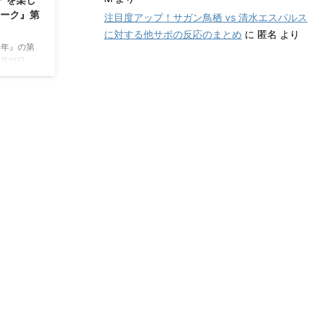
ワーク』第
注目度アップ！サガン鳥栖 vs 清水エスパルス
に対する他サポの反応のまとめ
に
匿名
より
1年』の第
月16日
0日（土）
）セレッソ
アムのベス
賀県内の小
式会社 学
代表取締役
式会社 学
締役社長：
しく豊か
...