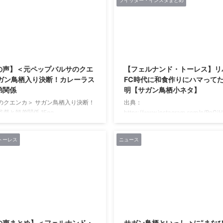
ツイッター・インスタまとめ
[]17[]さんにメールインタビューしま
階）で、「スペシャルディナー ～4
ンタビューのあとでイラストを紹介し
唐津食材の夕べ～」を1日4食限定で
in*[]17[]さんインタビュー Q１ サガ
ます。 写真ースペシャルディナーコ
ーターになったきっかけは？ 昨年7
作：唐玄窯 島谷 啓介氏） 詳細は
スが話題になり ...
ら https://www.tokyuhotels.co.jp/
2021/2/27
e/restaurant/plan/20190203karatsusp
の声】＜元ペップバルサのクエ
【フェルナンド・トーレス】リ
サガン鳥栖入り決断！カレーラス
FC時代に和食作りにハマって
弟関係
明【サガン鳥栖小ネタ】
のクエンカ＞ サガン鳥栖入り決断！
出典：
督と師弟関係 1Egg
https://www.instagram.com/p/BnGj
6(水)
ガンティーノのみなさん、こんにちは
53ID:NJRiYNL49>>201>>226>>294>
牛、鉄板焼き、ラーメン、だんご、
トーレス
ニュース
423 元バルセロナでレウスのFWイサッ
ど日本食がお気に入りのフェルナン
カ（27）が、J1サガン鳥栖でプレー
ス選手。 実は、リバプールFCに所
決めたとスペイン紙ASが報じた。
メイトと和食作りにハマってました。
に就任したルイス・カレーラス氏と
のエピソードを紹介します。 1 ： 
1年シーズンにプレーしたサバデル時代
(長屋)：2009/02/04(水) 01:02:01.37
たという。 1/16(水) 22:13配信
ID:zvu8C6lX サッカー選手が日本
lines ...
を目指して奮闘中？ イングランド・プ
2021/2/27
の声まとめ】＜フェルナンド・
サガン鳥栖といっしょに“まなび