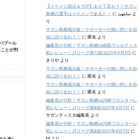
【イケメン採点＆寸評】あえて言おう！サガン
つの窯元と
提供いたし
鳥栖の選手はイケメンであると！
に
سایتهئ
よ
ース（器制
り
こちらか
サガン鳥栖掲示板！サポーターの熱い想いを自
haneda-
2021/3/8
由に語り合おう！
に
匿名
より
ecial ...
バプール
編集長が分析！サガン鳥栖vs徳島ヴォルティス
たことが判
戦レビュー｜J1リーグ第12節2021年5月1日
に
きりや
より
サガン鳥栖掲示板！サポーターの熱い想いを自
HipjmBQ/ サ
由に語り合おう！
に
匿名
より
。 佐賀
松露饅頭な
サガン鳥栖掲示板！サポーターの熱い想いを自
ド・トーレ
由に語り合おう！
に
匿名
より
属にチーム
編集長が分析！サガン鳥栖vs川崎フロンターレ
 今回はそ
戦レビュー｜J1リーグ第8節2021年4月7日
に
すずめちゃん
サガンティスタ編集長
より
料理のシェフ
編集長が分析！サガン鳥栖vs川崎フロンターレ
レミ ...
2021/2/27
戦レビュー｜J1リーグ第8節2021年4月7日
に
M
より
”を楽し