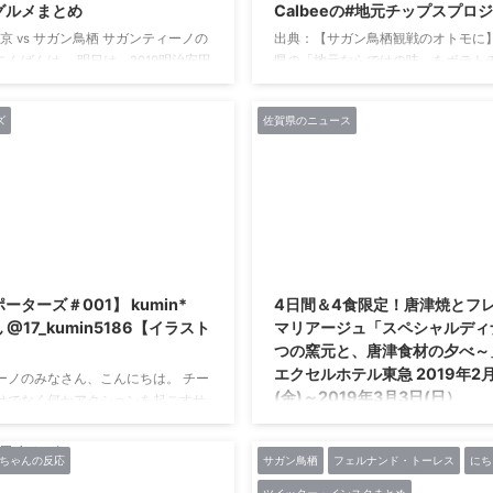
グルメまとめ
Calbeeの#地元チップスプロ
東京 vs サガン鳥栖 サガンティーノの
出典：【サガン鳥栖観戦のオトモに】
んばんは。 明日は、2019明治安田
県の「地元ならではの味」をポテト
グ第3節！！ FC東京 vs サガン鳥栖
再現 地元を愛するお客様・地方自
スタジアムです。 味の素スタジアムの
ビーが共創佐賀の味『ポテトチップス
ズ
佐賀県のニュース
をまとめました。 FC東京 vs サガ
味』 3月4日（月）発売 佐賀県民の“お
タグルマップ 味の素スタジアムのス
かず”“おつまみ”を再現！【FC東京
地図右下の青赤パーク（旧：青赤横
のミンチ天】 『ポテトチップス ミ
のフードコーナー、コンコース内の
発売 サガンティーノのみなさん、こ
ります。 注目のスタグルメニュー
『ポテトチップス ミンチ天味』 ！！
栖にちなんだ佐賀メニュー「佐賀牛
の時はフレスポで購入し、ミンチ天
://www.fctok ...
ったらオンラインで注文して買ってい
2021/3/13
レー味のミンチ天、 ...
ーターズ＃001】 kumin*
4日間＆4食限定！唐津焼とフ
さん @17_kumin5186【イラスト
マリアージュ「スペシャルディ
つの窯元と、唐津食材の夕べ～」
エクセルホテル東急 2019年2
ーノのみなさん、こんにちは。 チー
(金)～2019年3月3日(日）
けでなく何かアクションを起こすサ
ポーターを取り上げていく新企画
羽田エクセルホテル東急（所在地：
ーターズ」 記念すべき第1回は、サ
区、総支配人：貴崎 清孝）では、201
ちゃんの反応
サガン鳥栖
フェルナンド・トーレス
にち
のイラストを趣味で書いてTwitter
日（金）から3月3日（日）までの4
る kumin*[]17[]さんです。 そん
ェ＆ダイニング「フライヤーズテー