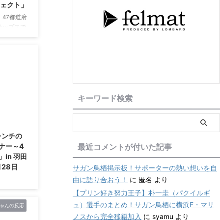
ジェクト」
47都道府
チップスで
治体・カル
 ミンチ天
やつ”“お
サポにも人気
ンチ天味』
んにちは。
 現地参戦
キーワード検索
が恋しくな
ます。 カ
2021/2/27
レンチの
最近コメントが付いた記事
ナー～4
in 羽田
月28日
サガン鳥栖掲示板！サポーターの熱い想いを自
由に語り合おう！
に
匿名
より
東京都大田
【プリン好き努力王子】朴一圭（パクイルギ
9年2月28
ュ）選手のまとめ！サガン鳥栖に横浜F・マリ
ゃんの反応
日間、カフ
ノスから完全移籍加入
に
syamu
より
ブル」（2