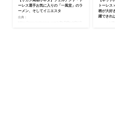
ーレス選手お気に入りの「一風堂」のラ
トーレス
ーメン、そしてイニエスタ
栖が大好
躍できれ
出典：
https://www.instagram.com/p/Bn3XRpxHDkj/?
Ｊ１残留
utm_source=ig_web_copy_link トーレス選手と
Ｗフェルナ
日本の国民食？ラーメン サガンティーノのみな
栖でプレー
さんこんばんは。 View this post on
て「サガン
Instagram In Japan we watch the
栖でプレー
Champions League on @dazn_jpn / Nosotros
す」と残留
en Japón vemos la @champio ...
ーズン途中
ークを巻く
点を挙げる
導き「幸せ
った。（来
ないといけ
長 ...