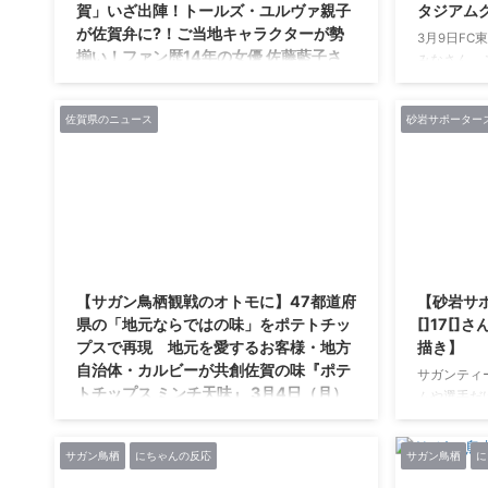
賀」いざ出陣！トールズ・ユルヴァ親子
タジアム
が佐賀弁に?！ご当地キャラクターが勢
3月9日FC
揃い！ファン歴14年の女優 佐藤藍子さ
みなさん、こ
んも大感激の船出！150人のファンが集
生命J1リー
まった出陣式レポート 10月3日（木） 東
in 味の素
佐賀県のニュース
砂岩サポーター
京・秋葉原AKIBA SQUARE(アキバ・ス
スタグル情報
クエア)
ン鳥栖のス
タグルは、
佐賀県は、情報発信による地方創生プロジェク
丁）、左上
ト「サガプライズ！」の一環として、TVアニメ
３カ所にな
「ヴィンランド・サガ」とのコラボレーション
・サガン鳥
企画「ヴィンランド・佐賀」を実施していま
カレー」 https
2021/2/28
す。本コラボを記念し、初日の10月3日（木）
に東京・秋葉原のAKIBA SQUARE(アキバ・スク
【サガン鳥栖観戦のオトモに】47都道府
【砂岩サポ
エア)にて「ヴィンランド・佐賀」出陣式を開催
県の「地元ならではの味」をポテトチッ
[]17[]
いたしました。 公式HP：
プスで再現 地元を愛するお客様・地方
描き】
https://sagaprise.jp/vinlandsagaken/ 公式
自治体・カルビーが共創佐賀の味『ポテ
Twitter： https://twitter.com/vinlandsagaken
サガンティ
トチップス ミンチ天味』 3月4日（月）
出陣 ...
ムや選手だ
発売 佐賀県民の“おやつ”“おかず”“おつま
ガン鳥栖サ
み”を再現！【FC東京サポにも人気のミ
「砂岩サポ
サガン鳥栖
にちゃんの反応
サガン鳥栖
に
ンチ天】
ガン鳥栖選手
にアップしてい