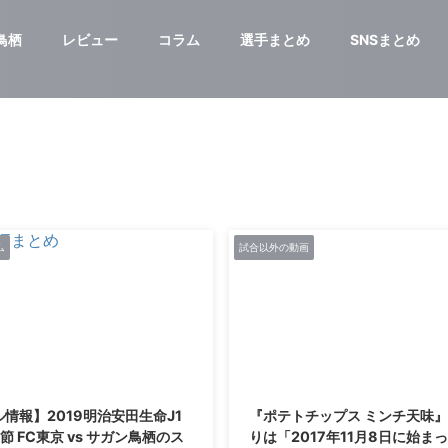
鳥栖
レビュー
コラム
選手まとめ
SNSまとめ
ム
試合以外の動画
2021/2/27
情報】2019明治安田生命J1
『ポテトチップス ミンチ天味』
節 FC東京 vs サガン鳥栖のス
りは「2017年11月8日に始ま