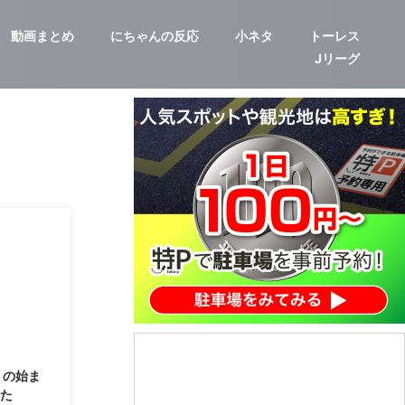
動画まとめ
にちゃんの反応
小ネタ
トーレス
Jリーグ
2021/2/28
 の始ま
った