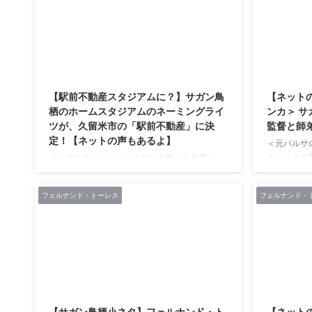
ミンチ天 笑 47都道府県の「地元ならではの
なkumin*
味」をポテトチップスで再現 地元を愛するお
した！ イ
客様・地方自治体・カルビーが共創佐賀の味
ます。 kum
『ポテトチップス ミンチ天味』 3月4日（月）
ン鳥栖サポ
発売 佐賀県民の“おやつ”“おかず”“おつまみ”を再
月の トーレ
2021/2/27
現！https://t.co/JJaZsXitFj #sagantosu
#fctokyo #蝗活 #サガン鳥栖 — サガンティスタ
【駅前不動産スタジアムに？】サガン鳥
【ネット
の中の人@サガン鳥栖 (@sagantista) 2019年3
栖のホームスタジアムのネーミングライ
ンカ＞ 
月1日 今年の佐賀の味は,,, 佐賀県民のソウルフ
ツが、久留米市の「駅前不動産」に決
監督と師
ード、ミンチ天味！！ こんがり ...
定！【ネットの声もあるよ】
＜元バルサ
カレーラス監
「ベストアメニティ」に代わる新たな企業が、
★2019/01/1
久留米市の「駅前不動産」に決定 サガンティー
23:31:53.
ノのみなさんこんばんは。 鳥栖市が募集してい
フェルナンド・トーレス
フェルナンド・
>373>>
たサガン鳥栖のホームスタジアムのネーミング
ク・クエン
ライツには４件の応募があったという報道があ
することを
りましたが、ついに決定した模様です。 「ベス
鳥栖の監督
トアメニティ」に代わる新たな企業は、久留米
は10－1
市の「駅前不動産」に。 （´-`）.｡oO（鳥栖ス
に師弟関係だっ
タジアムが駅前で良かった。） 鳥栖市は明日に
https://head
も発表し、来月1日から新名称を使用したいとの
2021/1/30
ことです。 新名称が気になるのはもちろんです
【サガン鳥栖小ネタ】フェルナンド・ト
【ネット
がスタジアムの愛称も気になる ...