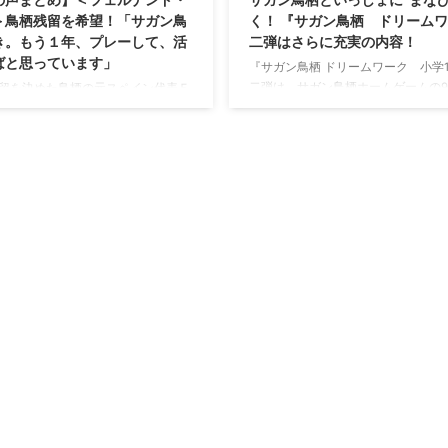
＞鳥栖残留を希望！「サガン鳥
く！ 『サガン鳥栖 ドリーム
き。もう１年、プレーして、活
二弾はさらに充実の内容！
ばと思っています」
『サガン鳥栖 ドリームワーク 小学
二弾は、サガン鳥栖ホームゲームの9
を決めた鳥栖の元スペイン代表Ｆ
（土）ヴァンフォーレ甲府戦、9月3
ンドトーレス（３４）が、来季も鳥
鹿島アントラーズ戦、10月15日（日
することを希望した。鹿島戦を終え
大阪戦の３試合にて、ホームスタジ
鳥栖が大好き。もう１年、サガン鳥
トアメニティスタジアムに来場の佐
して、活躍できればと思っていま
学１年生にプレゼントされます。 株
を希望した。 トーレスは今季、シ
研ホールディングス（東京・品川／
に鳥栖に加入。終盤はキャプテンマ
社長：宮原博昭）のグループ会社、株
など攻撃の中心としてプレー。３得
研教育みらい（東京・品川／代表取
活躍を見せた。チームをＪ１残留に
宮原雄一）は、スポーツを通じた楽
です。自分にとってもいい経験にな
な“まなび”を提供する取り組みとして、 
季は）もっと強くなるために頑張ら
ない」と話した。 鳥栖の竹原稔社