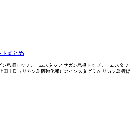
ウントまとめ
tosu_official/ サガン鳥栖トップチームスタッフ サガン鳥栖トップチー
田圭氏（サガン鳥栖強化部）のインスタグラム サガン鳥栖背番号