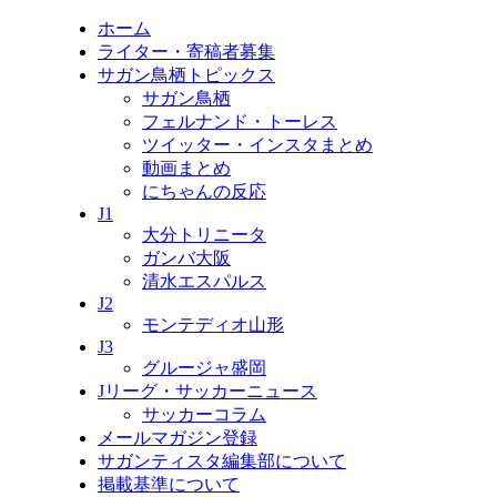
ホーム
ライター・寄稿者募集
サガン鳥栖トピックス
サガン鳥栖
フェルナンド・トーレス
ツイッター・インスタまとめ
動画まとめ
にちゃんの反応
J1
大分トリニータ
ガンバ大阪
清水エスパルス
J2
モンテディオ山形
J3
グルージャ盛岡
Jリーグ・サッカーニュース
サッカーコラム
メールマガジン登録
サガンティスタ編集部について
掲載基準について