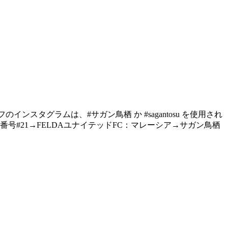
ムスタッフのインスタグラムは、#サガン鳥栖 か #sagantosu を使用され
#21→FELDAユナイテッドFC：マレーシア→サガン鳥栖