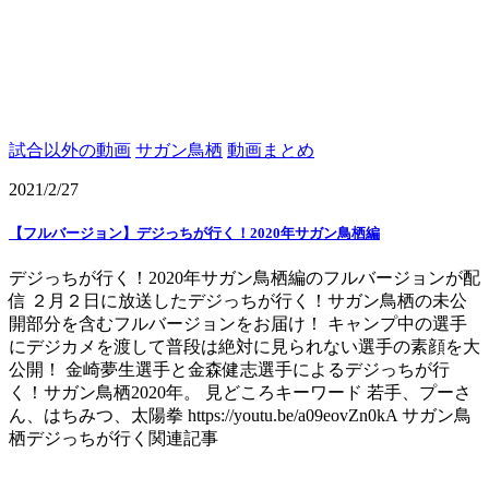
試合以外の動画
サガン鳥栖
動画まとめ
2021/2/27
【フルバージョン】デジっちが行く！2020年サガン鳥栖編
デジっちが行く！2020年サガン鳥栖編のフルバージョンが配
信 ２月２日に放送したデジっちが行く！サガン鳥栖の未公
開部分を含むフルバージョンをお届け！ キャンプ中の選手
にデジカメを渡して普段は絶対に見られない選手の素顔を大
公開！ 金崎夢生選手と金森健志選手によるデジっちが行
く！サガン鳥栖2020年。 見どころキーワード 若手、プーさ
ん、はちみつ、太陽拳 https://youtu.be/a09eovZn0kA サガン鳥
栖デジっちが行く関連記事