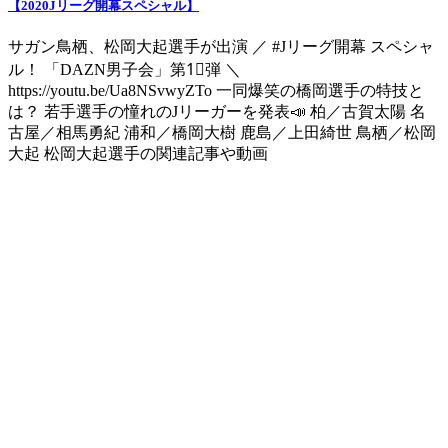
【2020Jリーグ開幕スペシャル】
サガン鳥栖、松岡大起選手が出演 ／ #Jリーグ開幕 スペシャ
ル！ 「DAZN男子会」第1⃣弾 ＼
https://youtu.be/Ua8NSvwyZTo 一同爆笑の橋岡選手の特技と
は？ 若手選手の憧れのJリーガーを発表📣 柏／古賀太陽 名
古屋／相馬勇紀 浦和／橋岡大樹 鹿島／上田綺世 鳥栖／松岡
大起 松岡大起選手の関連記事や動画