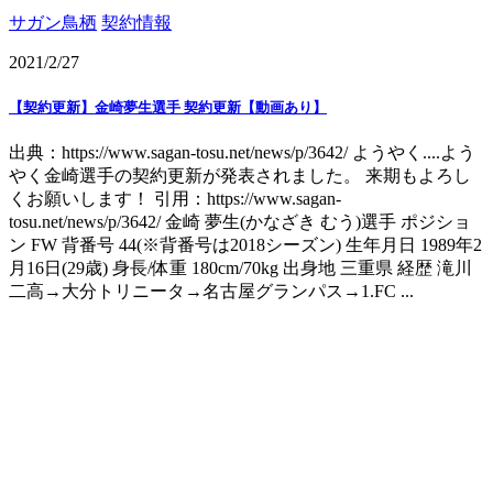
サガン鳥栖
契約情報
2021/2/27
【契約更新】金崎夢生選手 契約更新【動画あり】
出典：https://www.sagan-tosu.net/news/p/3642/ ようやく....よう
やく金崎選手の契約更新が発表されました。 来期もよろし
くお願いします！ 引用：https://www.sagan-
tosu.net/news/p/3642/ 金崎 夢生(かなざき むう)選手 ポジショ
ン FW 背番号 44(※背番号は2018シーズン) 生年月日 1989年2
月16日(29歳) 身長/体重 180cm/70kg 出身地 三重県 経歴 滝川
二高→大分トリニータ→名古屋グランパス→1.FC ...