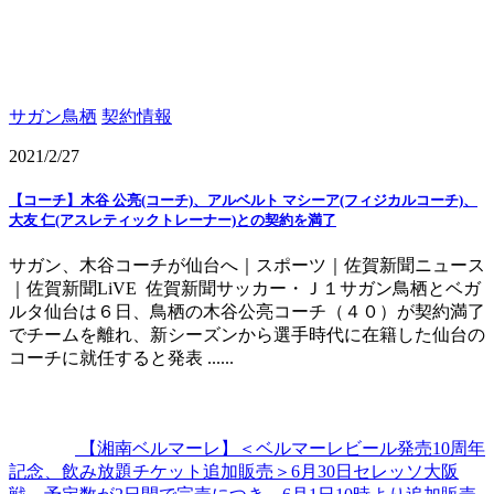
サガン鳥栖
契約情報
2021/2/27
【コーチ】木谷 公亮(コーチ)、アルベルト マシーア(フィジカルコーチ)、
大友 仁(アスレティックトレーナー)との契約を満了
サガン、木谷コーチが仙台へ｜スポーツ｜佐賀新聞ニュース
｜佐賀新聞LiVE 佐賀新聞サッカー・Ｊ１サガン鳥栖とベガ
ルタ仙台は６日、鳥栖の木谷公亮コーチ（４０）が契約満了
でチームを離れ、新シーズンから選手時代に在籍した仙台の
コーチに就任すると発表 ......
【湘南ベルマーレ】＜ベルマーレビール発売10周年
記念、飲み放題チケット追加販売＞6月30日セレッソ大阪