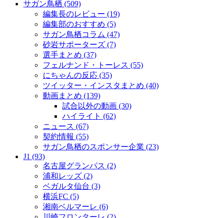
サガン鳥栖 (509)
編集長のレビュー (19)
編集部のおすすめ (5)
サガン鳥栖コラム (47)
砂岩サポーターズ (7)
選手まとめ (37)
フェルナンド・トーレス (55)
にちゃんの反応 (35)
ツイッター・インスタまとめ (40)
動画まとめ (139)
試合以外の動画 (30)
ハイライト (62)
ニュース (67)
契約情報 (55)
サガン鳥栖のスポンサー企業 (23)
J1 (93)
名古屋グランパス (2)
浦和レッズ (2)
ベガルタ仙台 (3)
横浜FC (5)
湘南ベルマーレ (6)
川崎フロンターレ (2)