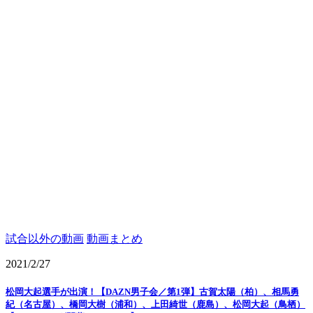
試合以外の動画
動画まとめ
2021/2/27
松岡大起選手が出演！【DAZN男子会／第1弾】古賀太陽（柏）、相馬勇
紀（名古屋）、橋岡大樹（浦和）、上田綺世（鹿島）、松岡大起（鳥栖）