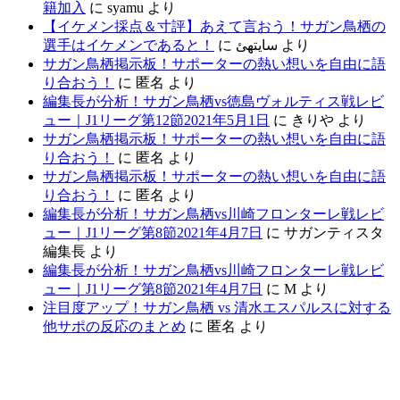
籍加入
に
syamu
より
【イケメン採点＆寸評】あえて言おう！サガン鳥栖の
選手はイケメンであると！
に
سایتهئ
より
サガン鳥栖掲示板！サポーターの熱い想いを自由に語
り合おう！
に
匿名
より
編集長が分析！サガン鳥栖vs徳島ヴォルティス戦レビ
ュー｜J1リーグ第12節2021年5月1日
に
きりや
より
サガン鳥栖掲示板！サポーターの熱い想いを自由に語
り合おう！
に
匿名
より
サガン鳥栖掲示板！サポーターの熱い想いを自由に語
り合おう！
に
匿名
より
編集長が分析！サガン鳥栖vs川崎フロンターレ戦レビ
ュー｜J1リーグ第8節2021年4月7日
に
サガンティスタ
編集長
より
編集長が分析！サガン鳥栖vs川崎フロンターレ戦レビ
ュー｜J1リーグ第8節2021年4月7日
に
M
より
注目度アップ！サガン鳥栖 vs 清水エスパルスに対する
他サポの反応のまとめ
に
匿名
より