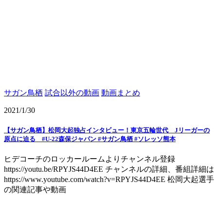
サガン鳥栖
試合以外の動画
動画まとめ
2021/1/30
【サガン鳥栖】松岡大起独占インタビュー！東京五輪世代 Jリーガーの
原点に迫る #U-22森保ジャパン #サガン鳥栖 #ソレッソ熊本
ヒデコーチのロッカールームよりチャンネル登録
https://youtu.be/RPYJS44D4EE チャンネルの詳細、番組詳細は
https://www.youtube.com/watch?v=RPYJS44D4EE 松岡大起選手
の関連記事や動画