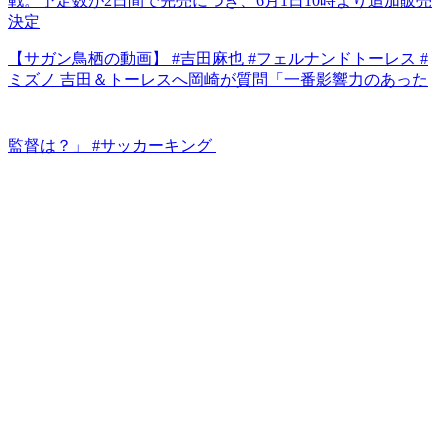
戦。予定数が2日間で完売につき、6月1日10時より追加販売
決定
【サガン鳥栖の動画】 #吉田麻也 #フェルナンドトーレス #
ミズノ 吉田＆トーレスへ岡崎が質問「一番影響力のあった
監督は？」 #サッカーキング