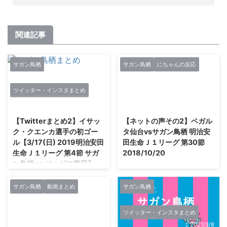
関連記事
サガン鳥栖
サガン鳥栖
にちゃんの反応
ツイッター・インスタまとめ
2021/2/27
2021/2/27
【Twitterまとめ2】イサッ
【ネットの声その2】ベガル
ク・クエンカ選手の初ゴー
タ仙台vsサガン鳥栖 明治安
ル【3/17(日) 2019明治安田
田生命Ｊ１リーグ 第30節
生命Ｊ１リーグ 第4節 サガ
2018/10/20
ン鳥栖 vs ジュビロ磐田】
ネットの声その２ 2さあ名なしさ
ん、ここは守りたい
の続きです。 サガン鳥栖リーグ
2018/10/20(土)
戦初勝利 よっしゃああああああ
サガン鳥栖
動画まとめ
サガン鳥栖
15:49:16.48ID:gKlwAL0L いちお
あああああああああああああああ
つ いい流れ止められたなあ 4さ
あああああああああああああああ
ツイッター・インスタまとめ
あ名なしさん、ここは守りたい
あああああああああああああああ
2021/2/27
2021/3/8
2018/10/20(土)
あああああああああああああああ