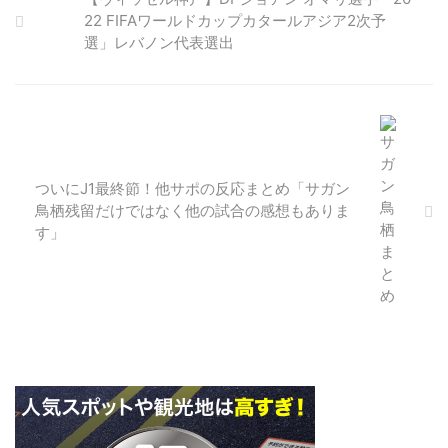
ズンは金崎選手に師事してトレー
1995年4月19日(26歳) 身長/体重
22 FIFAワールドカップカタールアジア2次予
ニングに励んでいました。 引
173cm/70kg 出身地 東京都 経歴
選」レバノン代表選出
用：https://www.sagan-
柏ラッセルFC － 横浜F・マリノ
tosu.net/news/p/3620/ 伊藤 遼
スプライマリー － 横浜Ｆ・マリ
哉(いとう りょうや)選手 ポジシ
ノスJrユース － 流通経済大付属
ョン MF 背番号 26(※背番号は
柏高 － アルビレックス新潟 － 柏
2018シーズン) 生年月日 1998年5
レイソル － 鹿島アントラーズ 代
月2日(20歳) 身長/体重
表歴 2016年 U-23日本代表 ポル
180cm/70kg 出身地 東京都 経 ...
トガル遠征 小泉 ...
ついにJ1最終節！他サポの反応まとめ「サガン
鳥栖残留だけではなく他の試合の感想もありま
す」