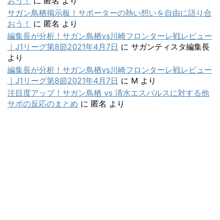
おう！
に
匿名
より
サガン鳥栖掲示板！サポーターの熱い想いを自由に語り合
おう！
に
匿名
より
編集長が分析！サガン鳥栖vs川崎フロンターレ戦レビュー
｜J1リーグ第8節2021年4月7日
に
サガンティスタ編集長
より
編集長が分析！サガン鳥栖vs川崎フロンターレ戦レビュー
｜J1リーグ第8節2021年4月7日
に
M
より
注目度アップ！サガン鳥栖 vs 清水エスパルスに対する他
サポの反応のまとめ
に
匿名
より