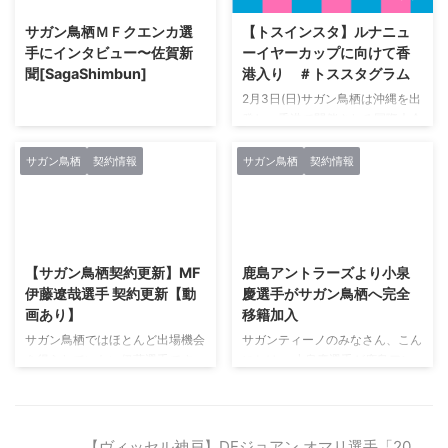
15:49:29.99ID:qtPWZBMD 乙 豪
ああああああ！勝った｡ﾟ✶ฺ.ヽ(*´∀
サガン鳥栖ＭＦクエンカ選
【トスインスタ】ルナニュ
雨なんだがｗｗｗ 6さあ名なしさ
｀*)ﾉ.✶ฺﾟ｡— サガンティスタの中
手にインタビュー〜佐賀新
ーイヤーカップに向けて香
ん、ここは守りたい
の人@サガン鳥栖 (@sagantista)
聞[SagaShimbun]
港入り ＃トススタグラム
2018/10/20(土)
2019年3月17日 クエンカ選手の
15:49:40.07ID:3P/BUOCr 乙乙。
2月3日(日)サガン鳥栖は沖縄を出
初ゴール クエンカのテクニック
勝ちたいぞー！ 7さあ名なしさ
発し、香港で開催される国際大会
プレーからのサイド抜け出した原
ん、ここは守りたい
「ルナー・ニュー・イヤー・カッ
川の最高のクロスから再び入って
2018/10/20(土)
プ」に向けて移動しました。 レ
きたクエンカのゴール！ナイスゴ
サガン鳥栖
契約情報
サガン鳥栖
契約情報
15:49:41.15ID:7Rb ...
セプションパーティーや記者会
ール。— KeyRey ...
見、現地練習などを消化し、5日
香港選抜との戦いに望みます。１
2021/2/27
2021/8/11
８時１５分（日本時間１９時１５
分）キックオフです。 その後、7
【サガン鳥栖契約更新】MF
鹿島アントラーズより小泉
日に決勝、３位決定戦が行われま
伊藤遼哉選手 契約更新【動
慶選手がサガン鳥栖へ完全
す。 トレーニング会場に到着し
画あり】
移籍加入
た選手たち❗️#sagantosu #サガン
鳥栖 #砂岩魂 #ルナーニューイヤ
サガン鳥栖ではほとんど出場機会
サガンティーノのみなさん、こん
ーカップ
を得られていない伊藤選手です
にちは。 小泉慶選手が鹿島アン
pic.twitter.com/dZQHNPhafx—
が、まだ２０歳です。 ポテンシ
トラーズからサガン鳥栖へ完全移
サガン鳥栖公式 (@ ...
ャルはあると思うのでこれからサ
籍加入しました！ 小泉 慶(こいず
ガン鳥栖を代表する選手に成長し
み けい)選手のプロフィール ポジ
ていって欲しいです。 オフシー
ション MF 背番号 37 生年月日
【ヴィッセル神戸】DFジョアン オマリ選手「20