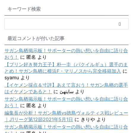
キーワード検索
最近コメントが付いた記事
サガン鳥栖掲示板！サポーターの熱い想いを自由に語り合
おう！
に
匿名
より
【プリン好き努力王子】朴一圭（パクイルギュ）選手のま
とめ！サガン鳥栖に横浜F・マリノスから完全移籍加入
に
syamu
より
【イケメン採点＆寸評】あえて言おう！サガン鳥栖の選手
はイケメンであると！
に
سایتهئ
より
サガン鳥栖掲示板！サポーターの熱い想いを自由に語り合
おう！
に
匿名
より
編集長が分析！サガン鳥栖vs徳島ヴォルティス戦レビュー
｜J1リーグ第12節2021年5月1日
に
きりや
より
サガン鳥栖掲示板！サポーターの熱い想いを自由に語り合