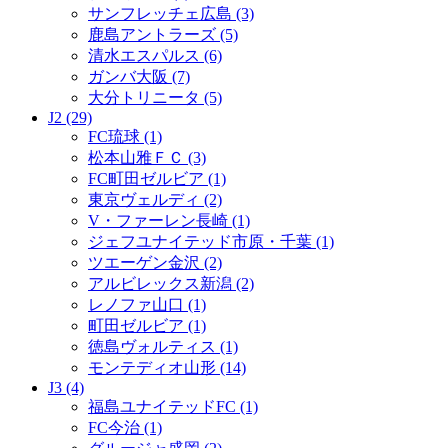
サンフレッチェ広島 (3)
鹿島アントラーズ (5)
清水エスパルス (6)
ガンバ大阪 (7)
大分トリニータ (5)
J2 (29)
FC琉球 (1)
松本山雅ＦＣ (3)
FC町田ゼルビア (1)
東京ヴェルディ (2)
V・ファーレン長崎 (1)
ジェフユナイテッド市原・千葉 (1)
ツエーゲン金沢 (2)
アルビレックス新潟 (2)
レノファ山口 (1)
町田ゼルビア (1)
徳島ヴォルティス (1)
モンテディオ山形 (14)
J3 (4)
福島ユナイテッドFC (1)
FC今治 (1)