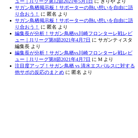
ュー｜J1リーグ第12節2021年5月1日
に
きりや
より
サガン鳥栖掲示板！サポーターの熱い想いを自由に語
り合おう！
に
匿名
より
サガン鳥栖掲示板！サポーターの熱い想いを自由に語
り合おう！
に
匿名
より
編集長が分析！サガン鳥栖vs川崎フロンターレ戦レビ
ュー｜J1リーグ第8節2021年4月7日
に
サガンティスタ
編集長
より
編集長が分析！サガン鳥栖vs川崎フロンターレ戦レビ
ュー｜J1リーグ第8節2021年4月7日
に
M
より
注目度アップ！サガン鳥栖 vs 清水エスパルスに対する
他サポの反応のまとめ
に
匿名
より