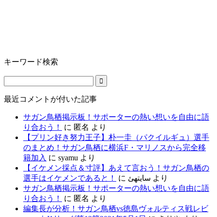
キーワード検索
最近コメントが付いた記事
サガン鳥栖掲示板！サポーターの熱い想いを自由に語
り合おう！
に
匿名
より
【プリン好き努力王子】朴一圭（パクイルギュ）選手
のまとめ！サガン鳥栖に横浜F・マリノスから完全移
籍加入
に
syamu
より
【イケメン採点＆寸評】あえて言おう！サガン鳥栖の
選手はイケメンであると！
に
سایتهئ
より
サガン鳥栖掲示板！サポーターの熱い想いを自由に語
り合おう！
に
匿名
より
編集長が分析！サガン鳥栖vs徳島ヴォルティス戦レビ