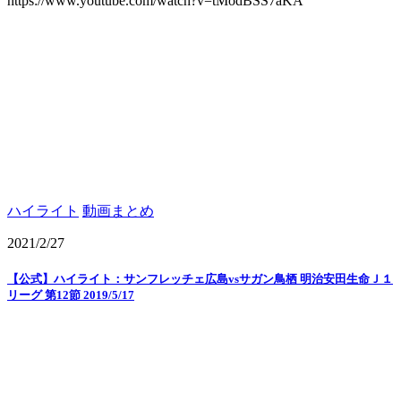
https://www.youtube.com/watch?v=tModBSS7aKA
ハイライト
動画まとめ
2021/2/27
【公式】ハイライト：サンフレッチェ広島vsサガン鳥栖 明治安田生命Ｊ１
リーグ 第12節 2019/5/17