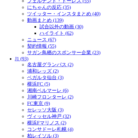
フェルナンド・トーレス (55)
にちゃんの反応 (35)
ツイッター・インスタまとめ (40)
動画まとめ (139)
試合以外の動画 (30)
ハイライト (62)
ニュース (67)
契約情報 (55)
サガン鳥栖のスポンサー企業 (23)
J1 (93)
名古屋グランパス (2)
浦和レッズ (2)
ベガルタ仙台 (3)
横浜FC (5)
湘南ベルマーレ (6)
川崎フロンターレ (2)
FC東京 (9)
セレッソ大阪 (3)
ヴィッセル神戸 (32)
横浜Fマリノス (2)
コンサドーレ札幌 (4)
柏レイソル (3)