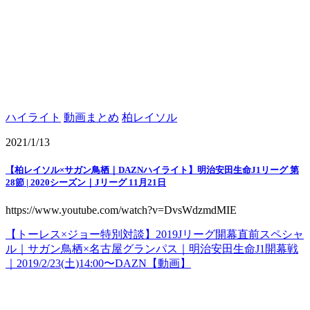
ハイライト
動画まとめ
柏レイソル
2021/1/13
【柏レイソル×サガン鳥栖｜DAZNハイライト】明治安田生命J1リーグ 第
28節 | 2020シーズン｜Jリーグ 11月21日
https://www.youtube.com/watch?v=DvsWdzmdMIE
【トーレス×ジョー特別対談】2019Jリーグ開幕直前スペシャ
ル｜サガン鳥栖×名古屋グランパス｜明治安田生命J1開幕戦
｜2019/2/23(土)14:00〜DAZN【動画】