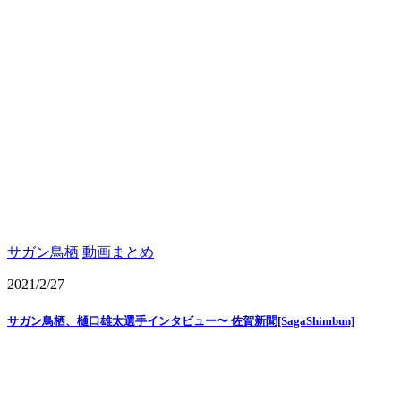
サガン鳥栖
動画まとめ
2021/2/27
サガン鳥栖、樋口雄太選手インタビュー〜 佐賀新聞[SagaShimbun]