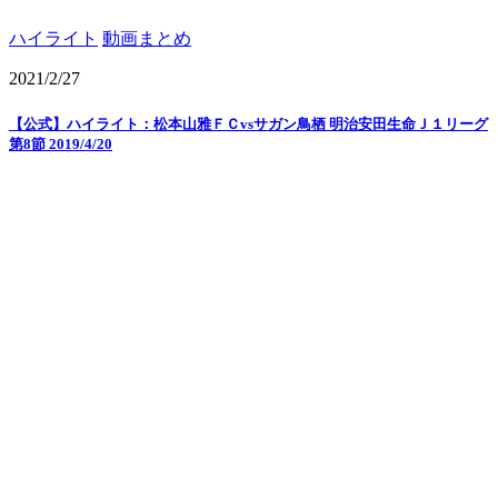
ハイライト
動画まとめ
2021/2/27
【公式】ハイライト：松本山雅ＦＣvsサガン鳥栖 明治安田生命Ｊ１リーグ
第8節 2019/4/20