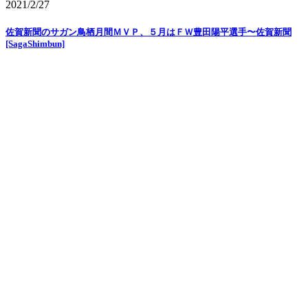
2021/2/27
佐賀新聞のサガン鳥栖月間ＭＶＰ、５月はＦＷ豊田陽平選手〜佐賀新聞
[SagaShimbun]