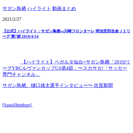
サガン鳥栖
ハイライト
動画まとめ
2021/2/27
【公式】ハイライト：サガン鳥栖vs川崎フロンターレ 明治安田生命Ｊ１リ
ーグ 第7節 2019/4/14
【ハイライト】ベガルタ仙台×サガン鳥栖「2019Jリ
ーグYBCルヴァンカップGS第4節」〜スカサカ!「サッカー
専門チャンネル」
サガン鳥栖、樋口雄太選手インタビュー〜 佐賀新聞
[SagaShimbun]