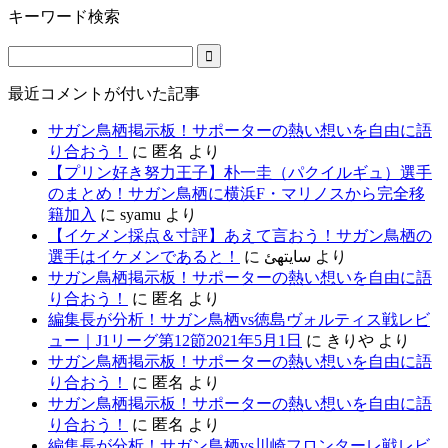
キーワード検索
最近コメントが付いた記事
サガン鳥栖掲示板！サポーターの熱い想いを自由に語
り合おう！
に
匿名
より
【プリン好き努力王子】朴一圭（パクイルギュ）選手
のまとめ！サガン鳥栖に横浜F・マリノスから完全移
籍加入
に
syamu
より
【イケメン採点＆寸評】あえて言おう！サガン鳥栖の
選手はイケメンであると！
に
سایتهئ
より
サガン鳥栖掲示板！サポーターの熱い想いを自由に語
り合おう！
に
匿名
より
編集長が分析！サガン鳥栖vs徳島ヴォルティス戦レビ
ュー｜J1リーグ第12節2021年5月1日
に
きりや
より
サガン鳥栖掲示板！サポーターの熱い想いを自由に語
り合おう！
に
匿名
より
サガン鳥栖掲示板！サポーターの熱い想いを自由に語
り合おう！
に
匿名
より
編集長が分析！サガン鳥栖vs川崎フロンターレ戦レビ