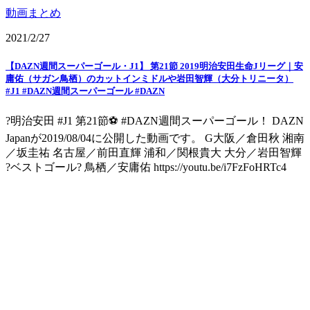
動画まとめ
2021/2/27
【DAZN週間スーパーゴール・J1】 第21節 2019明治安田生命Jリーグ｜安
庸佑（サガン鳥栖）のカットインミドルや岩田智輝（大分トリニータ）
#J1 #DAZN週間スーパーゴール #DAZN
?明治安田 #J1 第21節⚽ #DAZN週間スーパーゴール！ DAZN
Japanが2019/08/04に公開した動画です。 G大阪／倉田秋 湘南
／坂圭祐 名古屋／前田直輝 浦和／関根貴大 大分／岩田智輝
?ベストゴール? 鳥栖／安庸佑 https://youtu.be/i7FzFoHRTc4