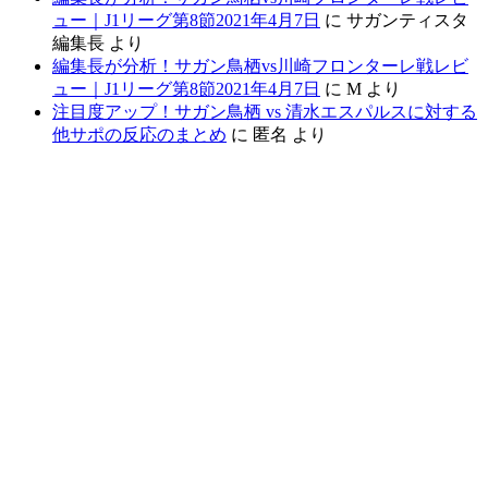
ュー｜J1リーグ第8節2021年4月7日
に
サガンティスタ
編集長
より
編集長が分析！サガン鳥栖vs川崎フロンターレ戦レビ
ュー｜J1リーグ第8節2021年4月7日
に
M
より
注目度アップ！サガン鳥栖 vs 清水エスパルスに対する
他サポの反応のまとめ
に
匿名
より