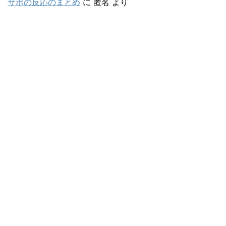
サポの反応のまとめ
に
匿名
より