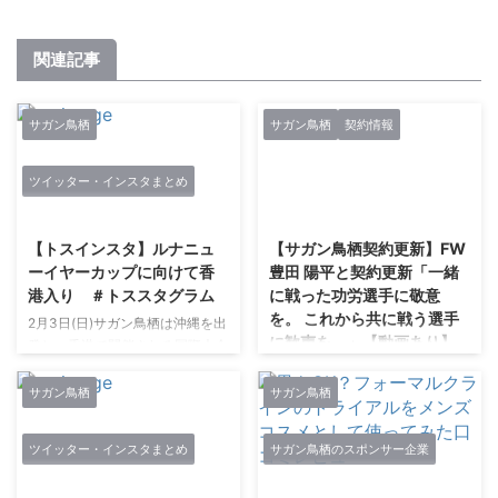
関連記事
サガン鳥栖
サガン鳥栖
契約情報
ツイッター・インスタまとめ
2021/3/8
2021/2/27
【トスインスタ】ルナニュ
【サガン鳥栖契約更新】FW
ーイヤーカップに向けて香
豊田 陽平と契約更新「一緒
港入り ＃トススタグラム
に戦った功労選手に敬意
を。 これから共に戦う選手
2月3日(日)サガン鳥栖は沖縄を出
に歓声を。」【動画あり】
発し、香港で開催される国際大会
「ルナー・ニュー・イヤー・カッ
1月11日17時17分発表。 ミスター
プ」に向けて移動しました。 レ
サガン鳥栖。 引用元：facebook
サガン鳥栖
サガン鳥栖
セプションパーティーや記者会
豊田陽平 待たせしました。 明け
見、現地練習などを消化し、5日
ましておめでとうございます。
ツイッター・インスタまとめ
サガン鳥栖のスポンサー企業
香港選抜との戦いに望みます。１
本年もどうぞ宜しくお願い致しま
2021/3/8
2021/7/27
８時１５分（日本時間１９時１５
す。 はやいもので、今年で在籍