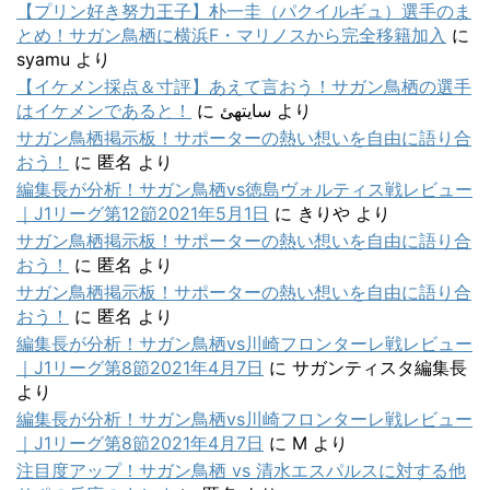
【プリン好き努力王子】朴一圭（パクイルギュ）選手のま
とめ！サガン鳥栖に横浜F・マリノスから完全移籍加入
に
syamu
より
【イケメン採点＆寸評】あえて言おう！サガン鳥栖の選手
はイケメンであると！
に
سایتهئ
より
サガン鳥栖掲示板！サポーターの熱い想いを自由に語り合
おう！
に
匿名
より
編集長が分析！サガン鳥栖vs徳島ヴォルティス戦レビュー
｜J1リーグ第12節2021年5月1日
に
きりや
より
サガン鳥栖掲示板！サポーターの熱い想いを自由に語り合
おう！
に
匿名
より
サガン鳥栖掲示板！サポーターの熱い想いを自由に語り合
おう！
に
匿名
より
編集長が分析！サガン鳥栖vs川崎フロンターレ戦レビュー
｜J1リーグ第8節2021年4月7日
に
サガンティスタ編集長
より
編集長が分析！サガン鳥栖vs川崎フロンターレ戦レビュー
｜J1リーグ第8節2021年4月7日
に
M
より
注目度アップ！サガン鳥栖 vs 清水エスパルスに対する他