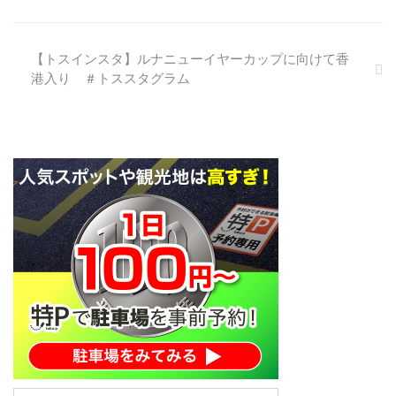
までの道、これからの夢」が徳間
本。チームメイトへのイン
書店から発売します！！ 表紙は
タビューなど、“今”の彼のす
もちろんサガン鳥栖ユニフォーム
べてが分かる一冊を、自身
【トスインスタ】ルナニューイヤーカップに向けて香
を着用したトーレス選手です。
35歳の誕生日となる3月20
港入り ＃トススタグラム
この表紙で全国の書店に並ぶと言
日に発売
うのはサガン鳥栖サポーターとし
フェルナンド・トーレス選手の自
ては嬉しい。 「フェルナンド・
伝発売 株式会社徳間書店 （本
トーレス これまでの道、これか
社：東京都品川区上大崎 代表取
らの夢」の内容紹介によると、ト
締役社長：平野健一）は、元サッ
ーレスが日本へ移籍した理由、サ
カースペイン代表で、昨年7月か
ガン鳥栖を選んだ理由など ...
らJリーグ サガン鳥栖に所属する
世界トップクラスのストライカー
フェルナンド・トーレス選手の自
伝 『フェルナンド・トーレス こ
れまでの道、これからの夢』 を3
月20日（水）より全国順次発売
する事が決定しましたので、ここ
にお知らせいたします。 『フ
ェルナンド・トーレス これまで
の道、これからの夢』とは スペ
インのレジェンド・ストライカー