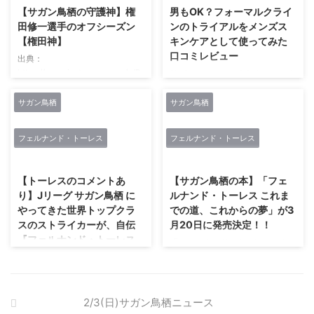
分）キックオフです。 その後、7
10年目の節目の年となります。
【サガン鳥栖の守護神】権
男もOK？フォーマルクライ
日に決勝、３位決定戦が行われま
J2からはじまり幾多の困難を乗
田修一選手のオフシーズン
ンのトライアルをメンズス
す。 トレーニング会場に到着し
り越え、悲願のJ1昇格。 あの感
【権田神】
キンケアとして使ってみた
た選手たち❗️#sagantosu #サガン
動には、それまでの苦労を帳消し
口コミレビュー
鳥栖 #砂岩魂 #ルナーニューイヤ
出典：
にしてくれるようなパワーがあ
ーカップ
https://www.instagram.com/p/Br
り、言葉では簡単に表現出来ず、
サガンティーノのみなさん、こん
pic.twitter.com/dZQHNPhafx—
SzvQBjHZy/ サガンティーノのみ
ただただ涙が溢れたという方も少
ばんは！ サガンティスタのカエ
サガン鳥栖公式 (@ ...
なさん、おはようございます。
なくなかったのではないでしょう
ルです🐸 今回はオスのカエルが
サガン鳥栖
サガン鳥栖
今日は、サガン鳥栖の守護神権田
か。 良いときも悪いときにも共
サガン鳥栖の新スポンサーのフォ
神のオフシーズンをピックアッ
に戦い支え続けてくれたご褒美、
ーマルクラインさんのトライアル
フェルナンド・トーレス
フェルナンド・トーレス
プ。 マッシモ前監督と田山さん
ご恩返し ...
をメンズコスメとして使ってみた
2021/2/27
2021/2/27
に再会 鳥栖サポにはおなじみの
口コミをレビューします。 フォ
マッシモ前監督と前通訳の田山さ
ーマルクラインさんの公式サイト
【トーレスのコメントあ
【サガン鳥栖の本】「フェ
ん。 お二人ともお元気そうで何
にサガン鳥栖 サガンティーノの
り】Jリーグ サガン鳥栖 に
ルナンド・トーレス これま
よりです。 マッシモ前監督の帰
みなさんはお気付きですか？ フ
やってきた世界トップクラ
での道、これからの夢」が3
国のお知らせがないので、まだ日
ォーマルクラインさんの公式サイ
スのストライカーが、自伝
月20日に発売決定！！
本にいらっしゃるのかなとは思っ
トのトップページにサガン鳥栖が
『フェルナンド・トーレス
ていましたが。 来季はまたどこ
登場しています。 ここにもサガ
「フェルナンド・トーレス これ
これまでの道、これからの
かのクラブの指揮を取られるので
ン鳥栖！！ みんな、フォーマル
までの道、これからの夢」が発売
夢』を発売！ 自身の生い立
しょうか？ 今後の動向が密かに
クラインさんの公式サイトにアク
サガンティーノのみなさん、こん
気になります。 ...
ちから、ヨーロッパでの活
セスしよう。 フォーマルクライ
にちは。 2019年3月20日にフェ
ンさんのトライアルをオーダー ...
躍、盟友イニエスタへの想
ルナンド・トーレス選手の書籍
2/3(日)サガン鳥栖ニュース
い、そして辿り着いた日
「フェルナンド・トーレス これ