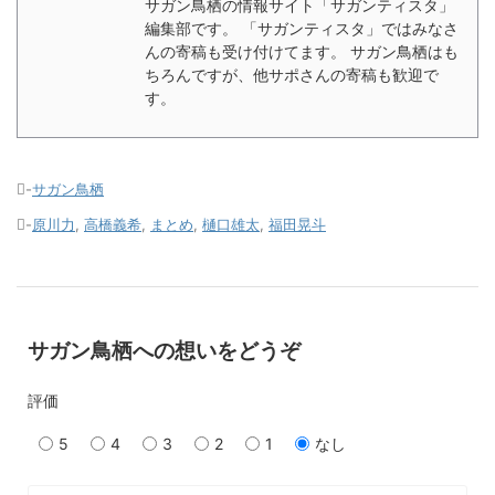
サガン鳥栖の情報サイト「サガンティスタ」
編集部です。 「サガンティスタ」ではみなさ
んの寄稿も受け付けてます。 サガン鳥栖はも
ちろんですが、他サポさんの寄稿も歓迎で
す。
-
サガン鳥栖
-
原川力
,
高橋義希
,
まとめ
,
樋口雄太
,
福田晃斗
サガン鳥栖への想いをどうぞ
評価
5
4
3
2
1
なし