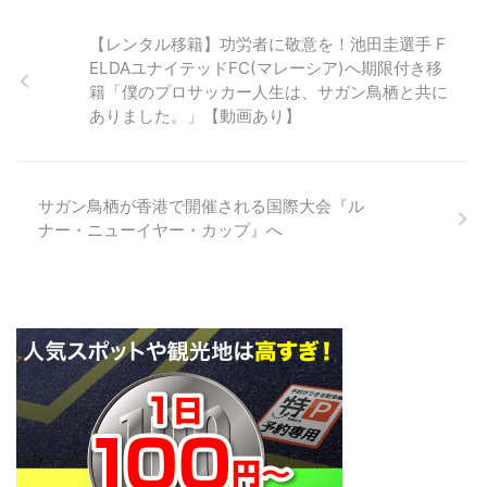
ラブでスタートで ...
我々も前進するのみです。
レーラス（Lluís Carreras
フライデーナイトＪリーグとして
https://t.co/icS9RIGRU1 [シーズ
Ferrer）とは アトレティコ時代に
史上初の平日金曜開催の2018シ
【レンタル移籍】功労者に敬意を！池田圭選手 F
ンパス ...
サガン鳥栖のフェルナンドトーレ
ーズンの開幕戦 Jリーグ公式によ
ELDAユナイテッドFC(マレーシア)へ期限付き移
ス選手とチームメイトだったルイ
る、2018年2月23日にベストア
籍「僕のプロサッカー人生は、サガン鳥栖と共に
ス・カレーラス（Lluís Carreras
メニティスタジアムで行われた明
ありました。」【動画あり】
Ferrer）。 以下、海外のサイトソ
治安田生命Ｊ1リーグ第1節サガン
ースのまとめです。 ルイス・カ
鳥栖対ヴィッセル神戸の試合の舞
レーラス（Lluís Carreras
台裏ムービーです。 この試合は
Ferrer）はスペイン人元サッカー
明治安田生命Ｊリーグフライデー
サガン鳥栖が香港で開催される国際大会『ル
選手で、主に左ウィングの、守備
ナイトＪリーグとして史上初の平
ナー・ニューイヤー・カップ』へ
的なミッドフィールダーとしても
日金曜開催の2018シーズンの開
活躍。 彼はバルセロナでプロの
幕戦となりました。
キャリアをスタートさせ ...
https://youtu.be/B9kz9ZwbZHY