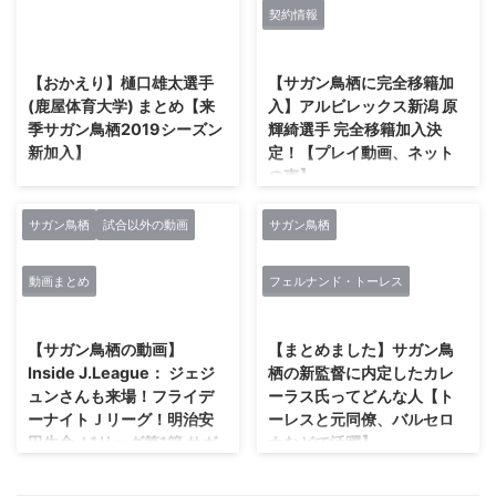
契約情報
を伝えたい？金崎夢生選手の気持
タイム出場を果たしたサガン鳥栖
2021/1/30
2021/2/27
ちを読み取る内容になっていま
GK権田修一は、クラブに携わる
す。 金崎夢生選手のブログ「あ
全員に高い意識を求めた。「こん
【おかえり】樋口雄太選手
【サガン鳥栖に完全移籍加
りがとうございます。」
な経験は全く必要ないです」。試
(鹿屋体育大学) まとめ【来
入】アルビレックス新潟 原
https://lineblog.me/kanazakimu/
合後、サポーターからはひときわ
季サガン鳥栖2019シーズン
輝綺選手 完全移籍加入決
archives/1982352.html
大きな拍手と声援を送られていた
新加入】
定！【プレイ動画、ネット
が、この評価に甘んじるつもりは
の声】
ないようだ。 「この順位で充実
出典：
感があるなら、サッカーをやめた
https://twitter.com/kanoyafootb
アルビレックス新潟より原輝綺選
ほうがいい」。厳しい残留争 ...
all/status/10643797185043333
手の完全移籍加入が決定しまし
サガン鳥栖
試合以外の動画
サガン鳥栖
17 新加入の樋口雄太選手 2019シ
た。 原選手はアンダー各世代の
ーズンより樋口雄太選手(鹿屋体
日本代表で、田川選手などとも共
動画まとめ
フェルナンド・トーレス
育大学)のサガン鳥栖への新加入
にプレーしていました。 サイド
2021/2/27
2021/2/27
が内定しました。 樋口雄太選手
バック、ボランチ、センターバッ
U12からサガン鳥栖で育った選
クをこなすマルチロールな選手で
【サガン鳥栖の動画】
【まとめました】サガン鳥
手。 小中高をサガン鳥栖ユース
す。 サガン鳥栖は去年もオファ
Inside J.League： ジェジ
栖の新監督に内定したカレ
として過ごし、大学を経由して再
ーを出しており、2年越しのラブ
ュンさんも来場！フライデ
ーラス氏ってどんな人【ト
びクラブに戻ってきます。 中盤
コールが実った形です。 #原輝綺
ーナイトＪリーグ！明治安
ーレスと元同僚、バルセロ
のポジション争いが楽しみです。
選手の #サガン鳥栖 への完全移
田生命Ｊ1リーグ第1節 サガ
ナなどで活躍】
リリースの通り、サガン鳥栖に入
籍をお知らせしました。2年間共
ン鳥栖 1 - 1 ヴィッセル神戸
団することが決まりました。プロ
に歩んだ仲間との別れは寂しいで
【就任報道を追加しました】
2018年2月23日
のキャリアを約10年間培ったク
すが、次は力をぶつけ合えるよう
2018/12/21 16時更新 ルイス・カ