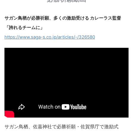
サガン鳥栖が必勝祈願、多くの激励受ける カレーラス監督
「誇れるチームに」
https://www.saga-s.co.jp/articles/-/326580
サガン鳥栖、佐嘉神社で必勝祈願・佐賀県庁で激励式