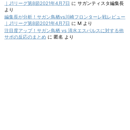
｜J1リーグ第8節2021年4月7日
に
サガンティスタ編集長
より
編集長が分析！サガン鳥栖vs川崎フロンターレ戦レビュー
｜J1リーグ第8節2021年4月7日
に
M
より
注目度アップ！サガン鳥栖 vs 清水エスパルスに対する他
サポの反応のまとめ
に
匿名
より