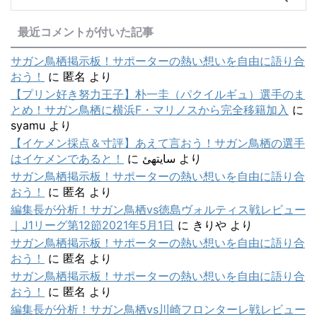
最近コメントが付いた記事
サガン鳥栖掲示板！サポーターの熱い想いを自由に語り合
おう！
に
匿名
より
【プリン好き努力王子】朴一圭（パクイルギュ）選手のま
とめ！サガン鳥栖に横浜F・マリノスから完全移籍加入
に
syamu
より
【イケメン採点＆寸評】あえて言おう！サガン鳥栖の選手
はイケメンであると！
に
سایتهئ
より
サガン鳥栖掲示板！サポーターの熱い想いを自由に語り合
おう！
に
匿名
より
編集長が分析！サガン鳥栖vs徳島ヴォルティス戦レビュー
｜J1リーグ第12節2021年5月1日
に
きりや
より
サガン鳥栖掲示板！サポーターの熱い想いを自由に語り合
おう！
に
匿名
より
サガン鳥栖掲示板！サポーターの熱い想いを自由に語り合
おう！
に
匿名
より
編集長が分析！サガン鳥栖vs川崎フロンターレ戦レビュー