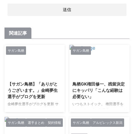
関連記事
サガン鳥栖
サガン鳥栖
2021/2/27
2021/2/27
【サガン鳥栖】「ありがと
鳥栖GK権田修一、残留決定
うございます。」金崎夢生
にキッパリ「こんな経験は
選手がブログを更新
必要ない」
金崎夢生選手がブログを更新 サ
いつもストイック。 権田選手を
ガンティーノのみなさん、こんに
ピックアップ。 引用元： Yahoo!
ちは。 金崎夢生選手のブログが
JAPAN ゲキサカ [12.1 J1第34
更新されています。 今回のタイ
節 鹿島0-0鳥栖 カシマ] 勝ち点
サガン鳥栖
選手まとめ
契約情報
サガン鳥栖
アルビレックス新潟
トルは、「ありがとうございま
41に5チームが並んだ薄氷の残留
す。」です。 きっと表情で想い
劇。自身にとって9年ぶりのフル