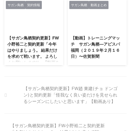
ン鳥栖オフィシャルバー「THE
ツサガン鳥栖は24日、MF石川啓
ていたらと考えると恐ろしい一戦
サガン鳥栖
契約情報
サガン鳥栖
動画まとめ
SAGAN」にて収録されたサガン
人（20）が膝の前十字靱帯（じ
でした。 ニュースの紹介 引用
鳥栖2018シーズン報告会の動画
んたい）断裂のため21日に手術を
元：
です。 クラブ初の試みのライブ
受け、全治約8カ月と診断された
https://www.soccerdigestweb.c
2021/2/27
2021/2/27
配信による報告会ですが、ぜひ今
と発表した。11月27日の練習中
om/news/de ...
後も継続していただきたいです。
に負…...
【サガン鳥栖契約更新】FW
【動画】トレーニングマッ
https://youtu.be/oWAohKsTm3s
小野裕二と契約更新「今年
チ サガン鳥栖―アビスパ
サガン鳥栖2018シーズン報告会
はやりましょう。 結果だけ
福岡（２０１９年２月１６
動画の見どころ 戸田和幸さんか
を求めて戦います。 よろし
日）〜佐賀新聞
ら明輝監督への電話 オマリチャ
くお願いします!!」【動画あ
ントを歌うオマリ トーレスが通
佐賀新聞による、トレーニングマ
り】
訳！？ などなど、選手の笑顔満
ッチハイライト、カレーラス監督
載の楽しい報告会です。
のインタビュー動画です。
サガン鳥栖の闘将 小野裕二。
気迫溢れすぎるプレー中の態度は
サポーターの中でも賛否両論あり
【サガン鳥栖契約更新】FW趙 東建(チョ ドンゴ
ますが、闘志を全面に押し出その
ン)と契約更新「怪我なく良い姿だけを見せられ
スタイル。 私は好きです。 ベン
るシーズンにしたいと思います」【動画あり】
チでイエローとか小野選手くらい
でしょう笑。 今期チーム内得点
王！ 来期もよろしくお願いしま
す。 引用：サガン鳥栖公式 小野
【サガン鳥栖契約更新】FW小野裕二と契約更新
裕二(おの ゆうじ)選手 ポジショ