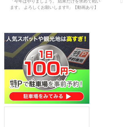
「今年はやりましょう。 結果だけを求めて戦い
ン FW 背番号 40(※背番号は2018
ます。 よろしくお願いします!!」【動画あり】
シーズン) 生年月日 1992年12月
22日(26歳) 身長/体重
170cm/69kg 出身地 神奈川県 経
歴 城北ファイターズ→横浜F・マ
リノスジュニアユ ...