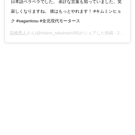
日本語ペラペラでした。 余計な言葉も知っていました。笑
寂しくなりますね。 彼はもっとやれます！ #キムミンヒョ
ク #sagantosu #全北現代モータース
高橋秀人
さん(@hideto_takahashi36)がシェアした投稿 -
2019年 1月月4日午前12時33分PST