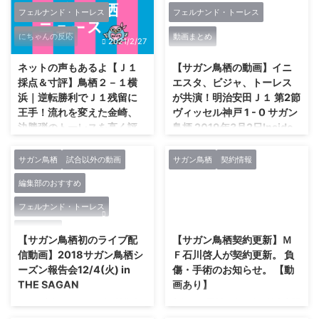
フェルナンド・トーレス
フェルナンド・トーレス
にちゃんの反応
動画まとめ
2021/2/27
2021/2/27
ネットの声もあるよ【Ｊ１
【サガン鳥栖の動画】イニ
採点＆寸評】鳥栖２－１横
エスタ、ビジャ、トーレス
浜｜逆転勝利でＪ１残留に
が共演！明治安田Ｊ１ 第2節
王手！流れを変えた金崎、
ヴィッセル神戸 1 - 0 サガン
決勝弾のトーレスを高く評
鳥栖 2019年3月2日Inside
価
J.League
サガン鳥栖
試合以外の動画
サガン鳥栖
契約情報
ホーム最終戦 絶体絶命。 勝つこ
イニエスタ、ビジャ、トーレスが
とがマストな試合での先制点をマ
共演 Jリーグ公式による、明治安
編集部のおすすめ
リノスに奪われてしまいました。
田Ｊ１ 第2節 ヴィッセル神戸 1 -
今年の圧倒的な得点力不足を考え
0 サガン鳥栖 2019年3月2日
フェルナンド・トーレス
2021/2/27
2021/2/27
ると最悪な展開。 そんな中で、
Inside J.Leagueの舞台裏ムービ
動画まとめ
エースたちが躍動。 金崎のPK、
ーです。
【サガン鳥栖初のライブ配
【サガン鳥栖契約更新】Ｍ
トーレスの逆転弾でサガン鳥栖は
https://youtu.be/YmI2pLZSso8
信動画】2018サガン鳥栖シ
Ｆ石川啓人が契約更新。 負
ホーム最終戦で勝利しました。
ーズン報告会12/4(火) in
傷・手術のお知らせ。 【動
ただし、残留を争うクラブが全て
THE SAGAN
画あり】
勝利したため、残留確定は最終節
サガン鳥栖2018シーズン報告会
鳥栖ＭＦ石川啓人が膝の前十字靱
に持ちこされます。 万が一、リ
祝！J１残留！ 12/4(火)に、サガ
帯断裂で全治８カ月 日刊スポー
ードされたまま試合をクローズし