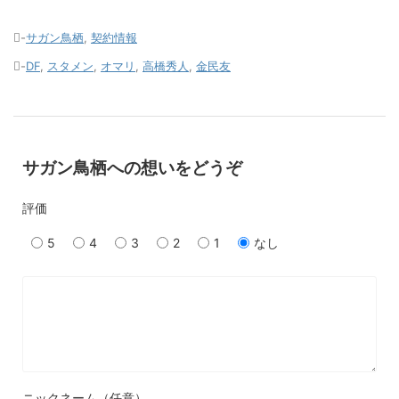
-
サガン鳥栖
,
契約情報
-
DF
,
スタメン
,
オマリ
,
高橋秀人
,
金民友
サガン鳥栖への想いをどうぞ
評価
5
4
3
2
1
なし
ニックネーム（任意）