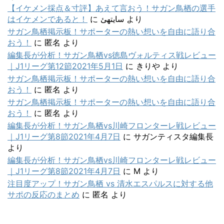
【イケメン採点＆寸評】あえて言おう！サガン鳥栖の選手
はイケメンであると！
に
سایتهئ
より
サガン鳥栖掲示板！サポーターの熱い想いを自由に語り合
おう！
に
匿名
より
編集長が分析！サガン鳥栖vs徳島ヴォルティス戦レビュー
｜J1リーグ第12節2021年5月1日
に
きりや
より
サガン鳥栖掲示板！サポーターの熱い想いを自由に語り合
おう！
に
匿名
より
サガン鳥栖掲示板！サポーターの熱い想いを自由に語り合
おう！
に
匿名
より
編集長が分析！サガン鳥栖vs川崎フロンターレ戦レビュー
｜J1リーグ第8節2021年4月7日
に
サガンティスタ編集長
より
編集長が分析！サガン鳥栖vs川崎フロンターレ戦レビュー
｜J1リーグ第8節2021年4月7日
に
M
より
注目度アップ！サガン鳥栖 vs 清水エスパルスに対する他
サポの反応のまとめ
に
匿名
より