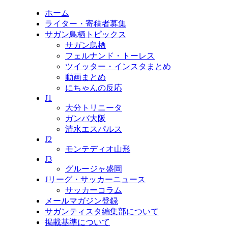
ホーム
ライター・寄稿者募集
サガン鳥栖トピックス
サガン鳥栖
フェルナンド・トーレス
ツイッター・インスタまとめ
動画まとめ
にちゃんの反応
J1
大分トリニータ
ガンバ大阪
清水エスパルス
J2
モンテディオ山形
J3
グルージャ盛岡
Jリーグ・サッカーニュース
サッカーコラム
メールマガジン登録
サガンティスタ編集部について
掲載基準について