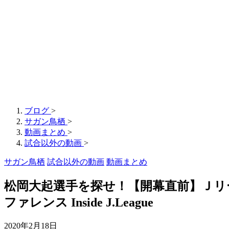
ブログ
>
サガン鳥栖
>
動画まとめ
>
試合以外の動画
>
サガン鳥栖
試合以外の動画
動画まとめ
松岡大起選手を探せ！【開幕直前】Ｊリ
ファレンス Inside J.League
2020年2月18日