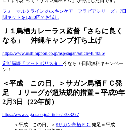
Ｌ）に代わって「サガン鳥栖ＦＣ」が発足した日です。
フォーマルクライン のスキンケア「フラビアシリーズ」7日
間キットを1,980円でお試し
Ｊ１鳥栖カレーラス監督「さらに良く
なる」 沖縄キャンプ打ち上げ
https://www.nishinippon.co.jp/nsp/sagan/article/484086/
定期購読「フットポリスタ」
今なら10日間無料キャンペー
ン！！
＜平成 この日、＞サガン鳥栖ＦＣ発
足 Ｊリーグが超法規的措置＝平成9年
2月3日（22年前）
https://www.saga-s.co.jp/articles/-/333277
＜平成 この日、＞
#サガン鳥栖ＦＣ
発足＝平成