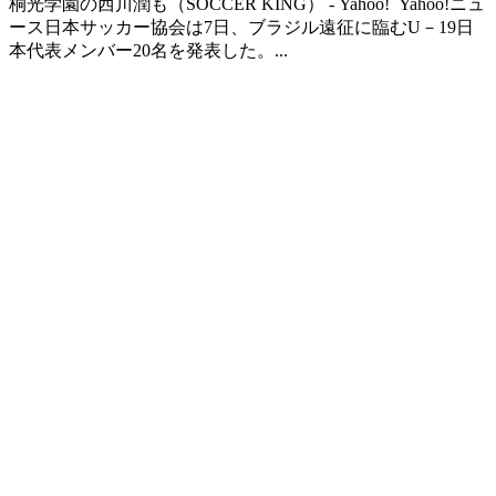
桐光学園の西川潤も（SOCCER KING） - Yahoo! Yahoo!ニュ
ース日本サッカー協会は7日、ブラジル遠征に臨むU－19日
本代表メンバー20名を発表した。...