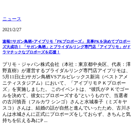
ニュース
2021/2/27
速報!!サガン鳥栖×アイプリモ「PKプロポーズ」 見事PKを決めてプロポー
ズ大成功！ 「サガン鳥栖」とブライダルリング専門店「アイプリモ」がド
ラマチックなプロポーズを応援！
プリモ・ジャパン株式会社（本社：東京都中央区、代表：澤
野直樹）が運営するブライダルリング専門店アイプリモは、
5月11日(土)サガン鳥栖VSアルビレックス新潟（ベストアメ
ニティスタジアム）において、「アイプリモＰＫプロポー
ズ」を実施しました。 このイベントは、“彼氏がＰＫでゴー
ルを決めて、彼女にプロポーズする”というもので、当選者
の古川慎吾（フルカワ シンゴ）さんと水城泰子（ミズキヤ
スコ）さんは、結婚の話が自然と進んでいったため、古川さ
んは水城さんに正式にプロポーズをしておらず、きちんと気
持ちを伝える為にP ...