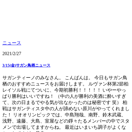
ニュース
2021/2/27
3/15(金)サガン鳥栖ニュース
サガンティーノのみなさん。 こんばんは。 今日もサガン鳥
栖のおすすめニュースをお届けします。 ルヴァン杯第2節柏
レイソル戦にてついに、今期初勝利！！！！！ いやーやっ
ぱり勝利はいいですね！ （中の人が勝利の美酒に酔いすぎ
て、次の日まるでやる気が出なかったのは秘密です 笑） 柏
戦はサガンティスタ中の人が諦めない原川がやってくれまし
た！ リオオリンピックでは、中島翔哉、南野、鈴木武蔵、
浅野、遠藤、大島、室屋などの錚々たるメンバーの中でスタ
メンで出場してますからね。 最近はいまいち調子がよくな