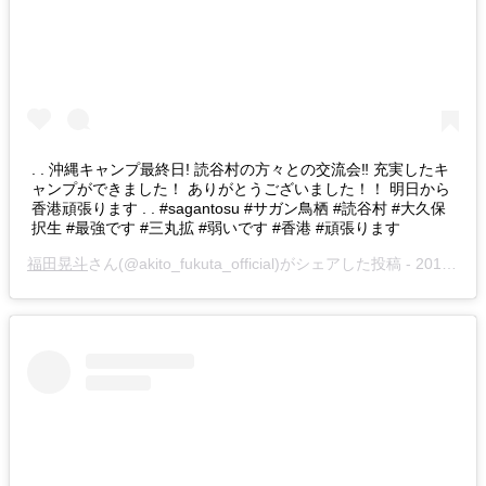
. . 沖縄キャンプ最終日! 読谷村の方々との交流会‼︎ 充実したキ
ャンプができました！ ありがとうございました！！ 明日から
香港頑張ります . . #sagantosu #サガン鳥栖 #読谷村 #大久保
択生 #最強です #三丸拡 #弱いです #香港 #頑張ります
福田晃斗
さん(@akito_fukuta_official)がシェアした投稿 -
2019年 2月月2日午前4時35分PST