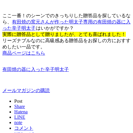
ここ一番！のシーンでのきっちりした贈答品を探しているな
ら、
有田焼の窯元さんが作った明太子専用の有田焼の器に入
った辛子明太子
はいかがですか？
実際に贈答品として贈りましたが、とても喜ばれました！
リーズナブルなのに高級感ある贈答品をお探しの方におすす
めしたい一品です。
商品ページはこちら
有田焼の器に入った辛子明太子
メールマガジンの購読
Post
Share
Hatena
LINE
note
コメント