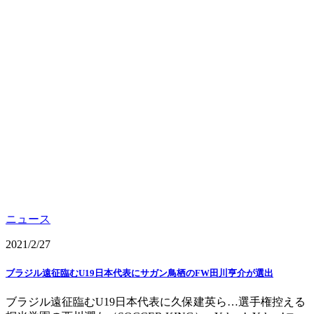
ニュース
2021/2/27
ブラジル遠征臨むU19日本代表にサガン鳥栖のFW田川亨介が選出
ブラジル遠征臨むU19日本代表に久保建英ら…選手権控える