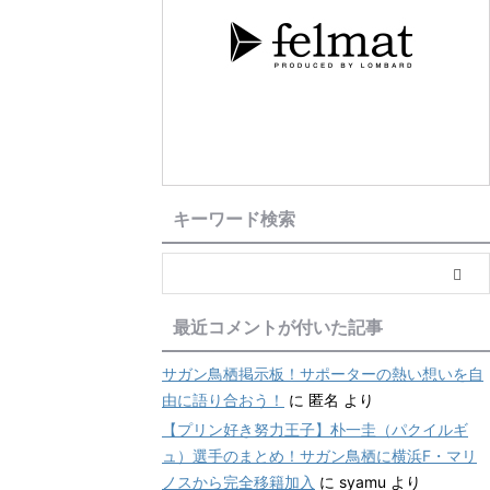
キーワード検索
最近コメントが付いた記事
サガン鳥栖掲示板！サポーターの熱い想いを自
由に語り合おう！
に
匿名
より
【プリン好き努力王子】朴一圭（パクイルギ
ュ）選手のまとめ！サガン鳥栖に横浜F・マリ
ノスから完全移籍加入
に
syamu
より