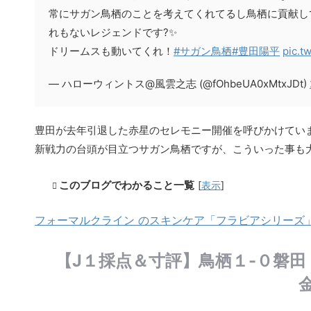
常にサガン鳥栖のことを考えてくれてるし鳥栖に貢献し
れもないレジェンドです?✨
ドリームスも動いてくれ！
#サガン鳥栖
#豊田陽平
pic.t
— ハローウィントス@風雲之志 (@fOhbeUA0xMtxJDt)
豊田が去年引退した赤星のセレモニー開催を呼びかけてい
新戦力の台頭が目立つサガン鳥栖ですが、こういった事も
このブログでわかること一覧
[
表示
]
フォーマルクライン のスキンケア「フラビアシリーズ」7
【J１採点＆寸評】鳥栖１-０磐