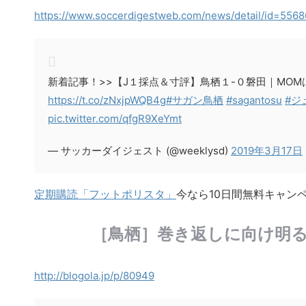
https://www.soccerdigestweb.com/news/detail/id=5568
新着記事！>>【J１採点＆寸評】鳥栖１-０磐田｜MO
https://t.co/zNxjpWQB4g
#サガン鳥栖
#sagantosu
#ジ
pic.twitter.com/qfgR9XeYmt
— サッカーダイジェスト (@weeklysd)
2019年3月17日
定期購読「フットポリスタ」
今なら10日間無料キャン
［鳥栖］巻き返しに向け明
http://blogola.jp/p/80949