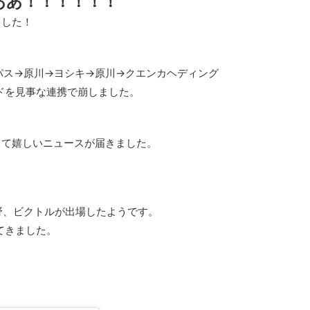
ああ！！！！！！
ました！
パス→原川→ヨシキ→原川→クエンカヘディング
ドを見事な連携で崩しました。
きて嬉しいニュースが届きました。
野、ビクトルが出場したようです。
てきました。