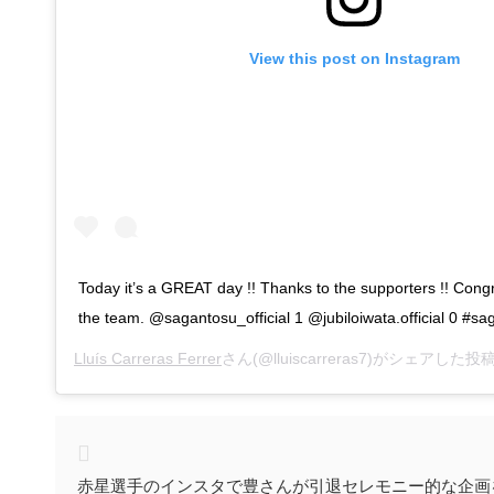
View this post on Instagram
Today it’s a GREAT day !! Thanks to the supporters !! Congr
the team. @sagantosu_official 1 @jubiloiwata.official 0 #s
Lluís Carreras Ferrer
さん(@lluiscarreras7)がシェアした投稿
赤星選手のインスタで豊さんが引退セレモニー的な企画