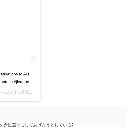
atulations to ALL
agantosu #jleague
 -
2019年 3月月17日午前6時17分PDT
を赤星選手にしてあげようとしている?