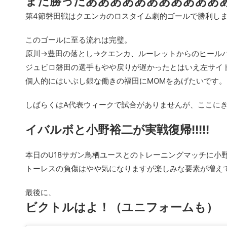
また勝ったあああああああああああ
第4節磐田戦はクエンカのロスタイム劇的ゴールで勝利し
このゴールに至る流れは完璧。
原川→豊田の落とし→クエンカ、ルーレットからのヒール
ジュビロ磐田の選手もやや戻りが遅かったとはいえ左サイ
個人的にはいぶし銀な働きの福田にMOMをあげたいです。
しばらくはA代表ウィークで試合がありませんが、ここに
イバルボと小野裕二が実戦復帰!!!!!
本日のU18サガン鳥栖ユースとのトレーニングマッチに小
トーレスの負傷はやや気になりますが楽しみな要素が増え
最後に、
ビクトルはよ！（ユニフォームも）