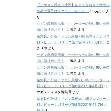
【イケメン採点＆寸評】あえて言おう！サガン
鳥栖の選手はイケメンであると！
に
سایتهئ
よ
り
サガン鳥栖掲示板！サポーターの熱い想いを自
由に語り合おう！
に
匿名
より
編集長が分析！サガン鳥栖vs徳島ヴォルティス
戦レビュー｜J1リーグ第12節2021年5月1日
に
きりや
より
サガン鳥栖掲示板！サポーターの熱い想いを自
由に語り合おう！
に
匿名
より
サガン鳥栖掲示板！サポーターの熱い想いを自
由に語り合おう！
に
匿名
より
編集長が分析！サガン鳥栖vs川崎フロンターレ
戦レビュー｜J1リーグ第8節2021年4月7日
に
サガンティスタ編集長
より
編集長が分析！サガン鳥栖vs川崎フロンターレ
戦レビュー｜J1リーグ第8節2021年4月7日
に
M
より