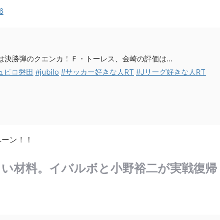
6
Mは決勝弾のクエンカ！Ｆ・トーレス、金崎の評価は…
ュビロ磐田
#jubilo
#サッカー好きな人RT
#Jリーグ好きな人RT
ペーン！！
るい材料。イバルボと小野裕二が実戦復帰