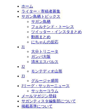
ホーム
ライター・寄稿者募集
サガン鳥栖トピックス
サガン鳥栖
フェルナンド・トーレス
ツイッター・インスタまとめ
動画まとめ
にちゃんの反応
J1
大分トリニータ
ガンバ大阪
清水エスパルス
J2
モンテディオ山形
J3
グルージャ盛岡
Jリーグ・サッカーニュース
サッカーコラム
メールマガジン登録
サガンティスタ編集部について
掲載基準について