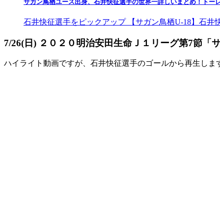
サガン鳥栖ユース出身、石井快征選手の世界一詳しいまとめ！トー
石井快征選手をピックアップ 【サガン鳥栖U-18】石井快征選手『2
7/26(日) ２０２０明治安田生命Ｊ１リーグ第7節「
ハイライト動画ですが、石井快征選手のゴールから再生しま