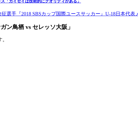
レス「カイセイは技術的にクオリティがある」
018 SBSカップ国際ユースサッカー』U-18日本代表メンバー選出のお知
サガン鳥栖 vs セレッソ大阪」
す。