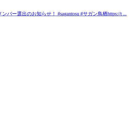
らせ！ #sagantosu #サガン鳥栖https://t ...