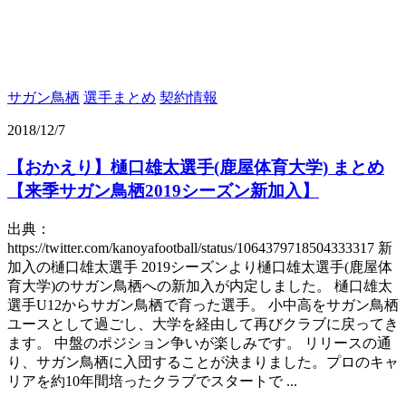
サガン鳥栖
選手まとめ
契約情報
2018/12/7
【おかえり】樋口雄太選手(鹿屋体育大学) まとめ
【来季サガン鳥栖2019シーズン新加入】
出典：
https://twitter.com/kanoyafootball/status/1064379718504333317 新
加入の樋口雄太選手 2019シーズンより樋口雄太選手(鹿屋体
育大学)のサガン鳥栖への新加入が内定しました。 樋口雄太
選手U12からサガン鳥栖で育った選手。 小中高をサガン鳥栖
ユースとして過ごし、大学を経由して再びクラブに戻ってき
ます。 中盤のポジション争いが楽しみです。 リリースの通
り、サガン鳥栖に入団することが決まりました。プロのキャ
リアを約10年間培ったクラブでスタートで ...