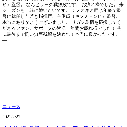
ヒ）監督。 なんとリーグ戦無敗です。 お疲れ様でした。 来
シーズンも一緒に戦いたいです。 シメオネと同じ年齢で監
督に就任した若き指揮官、金明輝（キンミョンヒ）監督。
本当にありがとうございました。 サガン鳥栖を応援してく
ださるファン、サポータの皆様一年間お疲れ様でした！ 共
に最後まで闘い無事残留を決めれて本当に良かったです。
— ...
ニュース
2021/2/27