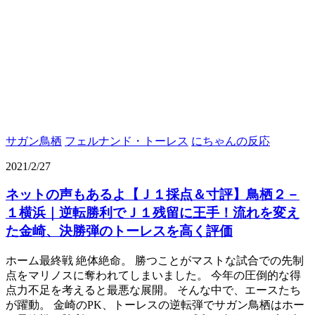
サガン鳥栖
フェルナンド・トーレス
にちゃんの反応
2021/2/27
ネットの声もあるよ【Ｊ１採点＆寸評】鳥栖２－
１横浜｜逆転勝利でＪ１残留に王手！流れを変え
た金崎、決勝弾のトーレスを高く評価
ホーム最終戦 絶体絶命。 勝つことがマストな試合での先制
点をマリノスに奪われてしまいました。 今年の圧倒的な得
点力不足を考えると最悪な展開。 そんな中で、エースたち
が躍動。 金崎のPK、トーレスの逆転弾でサガン鳥栖はホー