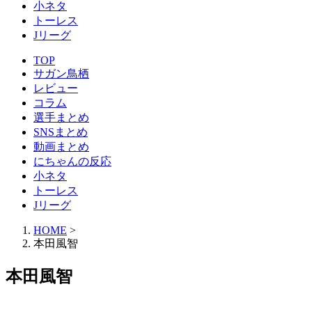
小ネタ
トーレス
Jリーグ
TOP
サガン鳥栖
レビュー
コラム
選手まとめ
SNSまとめ
動画まとめ
にちゃんの反応
小ネタ
トーレス
Jリーグ
HOME
>
本田風智
本田風智