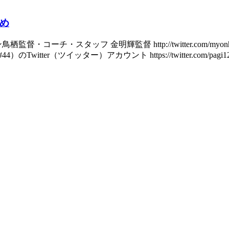
とめ
ン鳥栖監督・コーチ・スタッフ 金明輝監督 http://twitter.com/myonhi198158
witter（ツイッター）アカウント https://twitter.com/pagi