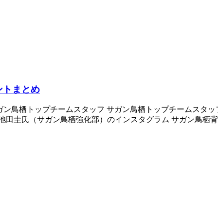
ウントまとめ
tosu_official/ サガン鳥栖トップチームスタッフ サガン鳥栖トップチー
田圭氏（サガン鳥栖強化部）のインスタグラム サガン鳥栖背番号