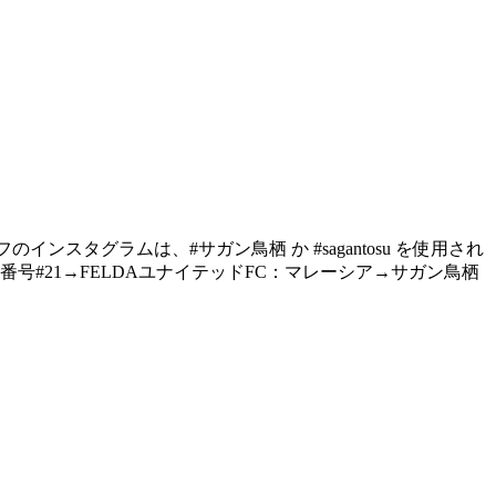
ムスタッフのインスタグラムは、#サガン鳥栖 か #sagantosu を使用され
#21→FELDAユナイテッドFC：マレーシア→サガン鳥栖