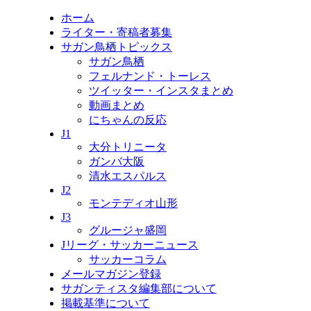
ホーム
ライター・寄稿者募集
サガン鳥栖トピックス
サガン鳥栖
フェルナンド・トーレス
ツイッター・インスタまとめ
動画まとめ
にちゃんの反応
J1
大分トリニータ
ガンバ大阪
清水エスパルス
J2
モンテディオ山形
J3
グルージャ盛岡
Jリーグ・サッカーニュース
サッカーコラム
メールマガジン登録
サガンティスタ編集部について
掲載基準について