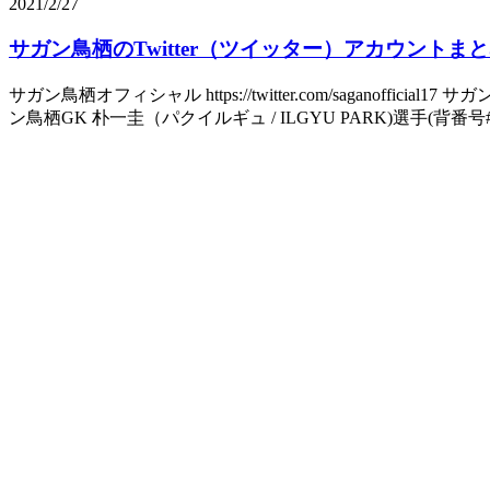
2021/2/27
サガン鳥栖のTwitter（ツイッター）アカウントま
サガン鳥栖オフィシャル https://twitter.com/saganofficial17 サガ
ン鳥栖GK 朴一圭（パクイルギュ / ILGYU PARK)選手(背番号#44）のT