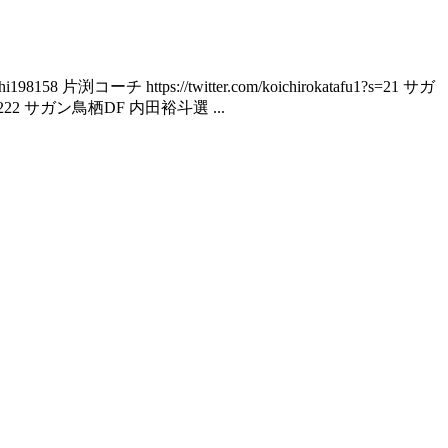
 片渕コーチ https://twitter.com/koichirokatafu1?s=21 サガ
1222 サガン鳥栖DF 内田裕斗選 ...