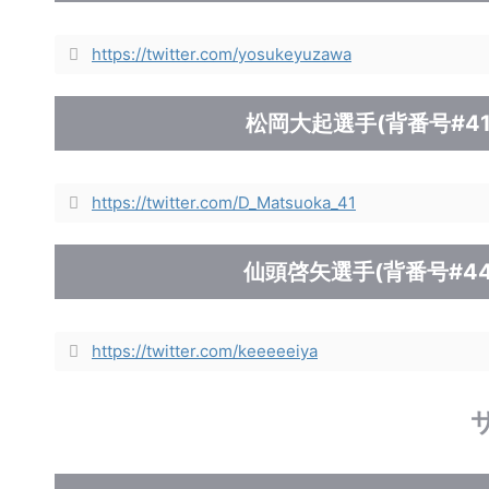
https://twitter.com/yosukeyuzawa
松岡大起選手(背番号#41
https://twitter.com/D_Matsuoka_41
仙頭啓矢選手(背番号#44
https://twitter.com/keeeeeiya