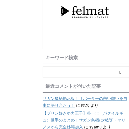
キーワード検索
最近コメントが付いた記事
サガン鳥栖掲示板！サポーターの熱い想いを自
由に語り合おう！
に
匿名
より
【プリン好き努力王子】朴一圭（パクイルギ
ュ）選手のまとめ！サガン鳥栖に横浜F・マリ
ノスから完全移籍加入
に
syamu
より