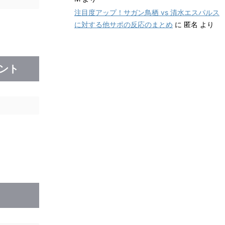
注目度アップ！サガン鳥栖 vs 清水エスパルス
に対する他サポの反応のまとめ
に
匿名
より
ウント