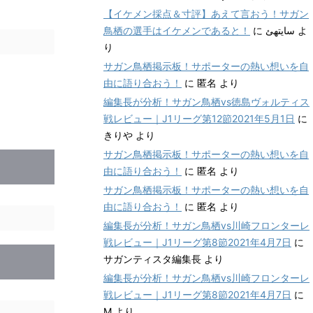
【イケメン採点＆寸評】あえて言おう！サガン
鳥栖の選手はイケメンであると！
に
سایتهئ
よ
り
サガン鳥栖掲示板！サポーターの熱い想いを自
由に語り合おう！
に
匿名
より
編集長が分析！サガン鳥栖vs徳島ヴォルティス
戦レビュー｜J1リーグ第12節2021年5月1日
に
きりや
より
サガン鳥栖掲示板！サポーターの熱い想いを自
由に語り合おう！
に
匿名
より
サガン鳥栖掲示板！サポーターの熱い想いを自
由に語り合おう！
に
匿名
より
編集長が分析！サガン鳥栖vs川崎フロンターレ
戦レビュー｜J1リーグ第8節2021年4月7日
に
サガンティスタ編集長
より
編集長が分析！サガン鳥栖vs川崎フロンターレ
戦レビュー｜J1リーグ第8節2021年4月7日
に
M
より