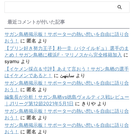
最近コメントが付いた記事
サガン鳥栖掲示板！サポーターの熱い想いを自由に語り合
おう！
に
匿名
より
【プリン好き努力王子】朴一圭（パクイルギュ）選手のま
とめ！サガン鳥栖に横浜F・マリノスから完全移籍加入
に
syamu
より
【イケメン採点＆寸評】あえて言おう！サガン鳥栖の選手
はイケメンであると！
に
سایتهئ
より
サガン鳥栖掲示板！サポーターの熱い想いを自由に語り合
おう！
に
匿名
より
編集長が分析！サガン鳥栖vs徳島ヴォルティス戦レビュー
｜J1リーグ第12節2021年5月1日
に
きりや
より
サガン鳥栖掲示板！サポーターの熱い想いを自由に語り合
おう！
に
匿名
より
サガン鳥栖掲示板！サポーターの熱い想いを自由に語り合
おう！
に
匿名
より