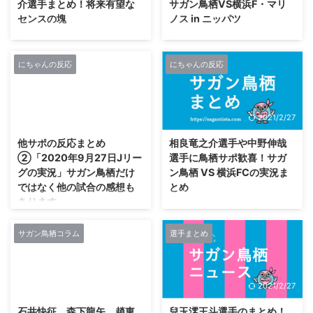
介選手まとめ！将来有望な
サガン鳥栖VS横浜F・マリ
ガン鳥栖公式 (@saganofficial17)
ラム #サガン鳥栖 #sagantino
センスの塊
ノス in ニッパツ
November 9, 2020 サガン鳥栖
#GO #Jリーク ...
VSベガルタ仙台 選手バス到着し
2021シーズンよりサガン鳥栖ト
171U-名なしさん (ﾜｯﾁｮｲ 3f15-
ました。アウェイでの #ベガルタ
ップチームへ昇格することが内定
0kpA
仙台 ...
(2020.10.9) https://www.sagan-
[61.7.41.226])2020/09/30(水)
にちゃんの反応
にちゃんの反応
tosu.net/news/p/4885/ 相良 竜之
09:59:31.32ID:PjGgWAAQ0 中払
介(さがら りゅうのすけ)選手のプ
なんか福岡じゃなく鳥栖と北Qの
ロフィール 背番号 46 ポジション
解説をよくやってる ちなみに中
2021/2/27
2021/2/27
FW 生年月日 2002年8月17日(18
払は福岡のホームゲームを実況す
歳) 身長/体重 172cm/64kg 血液
るアナがいる局で情報番組に出て
他サポの反応まとめ
相良竜之介選手や中野伸哉
型 B型 出生地 佐賀県 学年 高校3
る 福岡専属になればいいのに
②「2020年9月27日Jリー
選手に鳥栖サポ歓喜！サガ
年 前所属 サガン鳥栖U-15 代表歴
181U-名なしさん (ﾜｯﾁｮｲW 0317-
グの実況」サガン鳥栖だけ
ン鳥栖 VS 横浜FCの実況ま
U-17日本代表（アルゼンチン遠
KKV8
ではなく他の試合の感想も
とめ
征(6月)、国際ユースin新潟(7
[210.197.204.181])2020/09/30(
あります
月)） トップチーム初先発 20 ...
水) 10:17:22.28ID:NayA1RnE0 今
1さあ名なしさん、ここは守りた
年は実況解説が長距離移動 ...
い2020/08/05(水)
の続きです。 明輝監督の評価が
18:43:21.20ID:tJcDb4Qe True
高いです。 6U-名なしさん (ｽﾌｯ
サガン鳥栖コラム
選手まとめ
champions in the hearts of all
Sd42-PD9b
who love Sagantosu. 「サガント
[49.104.27.240])2020/09/27(日)
スを愛する全ての人と共に、真の
16:50:06.30ID:85CxfPtyd>>12>
2021/2/27
2021/2/27
チャンピオンになる」 2さあ名な
>13>>14>>19 仙台まだ居残って
しさん、ここは守りたい
る様子 9U-名なしさん (ﾜｯﾁｮｲ
石井快征、森下龍矢、趙東
兒玉澪王斗選手のまとめ！