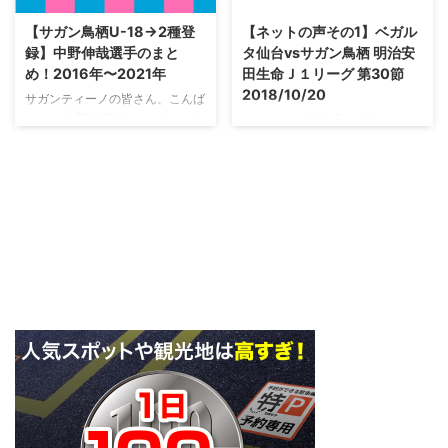
タジアム 🎫
ぎ）選手プロフィール 【ポジシ
https://t.co/Fei00yycSa “がんば
【サガン鳥栖U-18→2種登
【ネットの声その1】ベガル
ョン】 MF 【背番号】 10番 【生
ります💪‼️”#松岡大起 #サガン鳥
録】中野伸哉選手のまと
タ仙台vsサガン鳥栖 明治安
年月日】 1982年1月7日 【身長体
栖 #sagantosu #GO #consadole
め！2016年〜2021年
田生命Ｊ１リーグ 第30節
重】 173cm 72kg 【出身地】 大
pic.twitter.com/rxwRkORu0c —
2018/10/20
阪府 【所属歴】 泉州朝鮮初級 –
サガンティーノの皆さん、こんば
サガン鳥栖公式
南大阪朝鮮中級 – 大阪朝鮮高 – ...
んは。 中野 伸哉(なかの しんや)
ハイライト動画 【公式】ハイラ
(@saganofficial17) February 14,
選手のまとめです。 中野 伸哉(な
イト：ベガルタ仙台vsサガン鳥栖
2020 いよいよ日曜日、シーズン
かの しんや)選手のプロフィール
明治安田生命Ｊ１リーグ 第30節
始動。 この男のバースデー ...
2021年最新版 名前 中野 伸哉(な
2018/10/20 2018年10月20日
かの しんや) ニックネーム シンヤ
（土）に行われた明治安田生命Ｊ
背番号 47 ポジション DF 生年月
１リーグ 第30節 仙台vs鳥栖のハ
日 2003年8月17日(17歳) 身長／
イライト動画です。
体重 167cm/49kg 出生地 佐賀県
https://youtu.be/Ii55UgxICwg 試
佐賀市 学年 高校2年 前所属 サガ
合データ ベガルタ仙台 2-3 サガ
ン鳥栖U-15 血液型 A型 サッカー
ン鳥栖 仙台：野津田 岳人[42']
を始めた年齢 6歳 マイブーム・趣
石原 直樹[58'] 鳥栖：高橋 義
味 ゲーム 好きな女性タレント・
希[38'] フェルナンド トーレス
歌手・女優 永野芽郁さん 最近覚
[39'] ジョアン オマリ[78'] ネッ
えたこと ...
トの声 1さあ名なしさん、ここは
...