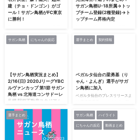
2020/08/05(水)
a30f-9oWr
建（チョ・ドンゴン）がゴ
サガン鳥栖U-18所属→トッ
18:44:10.23ID:tJcDb4Qe 【鳥
[210.174.4.62])2020/09/27(日)
ール！サガン鳥栖がFC東京
プチーム登録(2種登録)→ト
栖】 GK 1 守田達弥 DF 13小林祐
16:51:36.43ID:RpuKNKG90 クエ
に勝利！
ップチーム昇格内定
三 8 岩下敬輔 26王嘉楠 MF 46相
ンカって今年復帰できるん？
良竜之介 14高橋義希 50梁勇基 ...
12U-名なしさん ...
見どころしかない！サガン鳥栖が
2021シーズンよりサガン鳥栖ト
FC東京に勝利！ ＼🆚#FC東京📸
ップチームへ昇格することが内定
／公式サイトに写真、コメント掲
(2020.10.9) https://www.sagan-
サガン鳥栖
にちゃんの反応
選手まとめ
契約情報
載しました❣️熱いご声援ありがと
tosu.net/news/p/4885/ サガン鳥
うございました📣㊗️今シーズン初
栖U-18所属の兒玉澪王斗選手が
勝利㊗️カイセイ2試合連続ゴール
トップチーム登録(2種登録) ／🗣
2020/2/18
2021/2/27
㊗️りょーやJ1初ゴール㊗️しんやク
#サガン鳥栖 U-18 兒玉澪王斗選
ラブ史上最年少出場
手トップチーム登録(2種登録)の
【サガン鳥栖実況まとめ】
ベガルタ仙台の梁勇基（り
▶️https://t.co/ipwFardGL2#サガ
お知らせ‼️＼“少しでも早くサガン
2/16(日) 2020JリーグYBC
ゃん・よんぎ）選手がサガ
ン鳥栖 #金明輝 #石井快征 #森下
鳥栖の力になれるよう頑張るので
ルヴァンカップ 第1節 サガン
ン鳥栖に加入
龍矢 #趙東建 #中野伸哉
応援よろしくお願いします"詳細
鳥栖 vs 北海道コンサドーレ
pic.twitter.com/Bmq4I5Fa32—
はこちら
ベガルタ仙台のプレスリリースよ
札幌 駅前不動産スタジアム
サガン鳥栖公式
🔻https://t.co/hnfPeINOmA兒玉
り 梁勇基選手につきまして、契
14:00キックオフ 試合終了
(@saganofficial17) August 1, 20
選手、共に闘おう👊❣️#saganto ...
約満了のため2019シーズン限り
...
での退団が決定しましたのでお知
選手まとめ
サガン鳥栖
ハイライト
鳥栖実況 ／ ⚽️JリーグYBCルヴァ
らせいたします。
ンカップ開幕まであと2️⃣日❣️ ＼
にちゃんの反応
動画まとめ
[URL] https://www.vegalta.co.jp
📅2/16(日) ⏰14:00 🆚#北海道コ
/news-team/2019/12/post-
ンサドーレ札幌 🏟#駅前不動産ス
2021/3/23
2021/2/27
1174.html 梁 勇基（りゃん よん