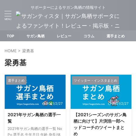
サポーターによるサガン鳥栖の情報サイト
TOP
サガン鳥栖
レビュー
コラム
選手まとめ
HOME
>
梁勇基
梁勇基
選手まとめ
ツイッター・インスタまとめ
2021/2/27
2021/2/27
2021年サガン鳥栖の選手一
【2021シーズンのサガン鳥
覧
栖に向けて】片渕浩一郎ヘ
ッドコーチのツイートまと
2021年サガン鳥栖の選手一覧 No
め
Po 選手名 生年月日 年齢 身長/体