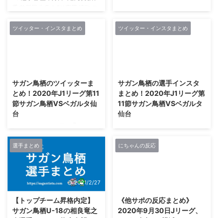
重 前所属 出身 1 GK 守田 達弥 モ
サガンティーノのみなさん、こん
リタ タツヤ 1990/8/3 30 191/87
ばんは。 片渕浩一郎ヘッドコー
松本山雅FC 千葉 3 DF エドゥア
チの2021年のサガン鳥栖メンバ
ツイッター・インスタまとめ
ツイッター・インスタまとめ
ルド Carlos Eduardo Bendini
ーに向けたひとことメッセージを
Giusti 1993/4/27 27 184/84 松本
まとめました。 本田風智選手 頼
山雅FC ブラジル 4 MF 島川 俊郎
んだぞ！
2021/2/27
2021/2/27
(NEW) シマカワ トシオ
https://t.co/cTNB9hZImN — 片渕
1990/5/28 30 180/76 大分トリニ
浩一郎 (@KoichiroKatafu1)
サガン鳥栖のツイッターま
サガン鳥栖の選手インスタ
ータ 千葉 6 DF 内田 裕斗 ウチダ
December 26, 2020 板橋洋青選
とめ！2020年J1リーグ第11
まとめ！2020年J1リーグ第
ユウト 1995/4/29 2 ...
手 来季こそは！
節サガン鳥栖VSベガルタ仙
11節サガン鳥栖VSベガルタ
https://t.co/8w9AdKQzCE — 片
台
仙台
渕浩一郎 (@KoichiroKatafu1)
December 26, 2020 大畑歩夢選
試合前日の練習風景 ／🗣️11/7(土)
サガン鳥栖公式のInstagram（イ
手 左サイドを制圧だ！ http ...
トレーニング風景📸＼ 今日はチ
ンスタグラム） この投稿を
ームがOFFなのでベガルタ仙台戦
Instagramで見る ベガ
選手まとめ
にちゃんの反応
前日の様子をお届け😘1️⃣萌え袖
ルタ仙台戦は3-0で勝利。
あゆむ💓2️⃣ジャーーンプ💨3️⃣ヘ
November 8. 2020 MEIJI
ディング〜〜⚽️4️⃣スパイクを脱ぐ
YASUDA J1 League.
2021/2/27
2021/2/27
みや👠🎫
#SAGANTOSU 3-0 VEGALTA
https://t.co/e7CLcw22Hf#サガ
SENDAI. 📺DAZNで配信 #DAZN
【トップチーム昇格内定】
《他サポの反応まとめ》
ン鳥栖
#WATCHDAZN #DAZN観戦
サガン鳥栖U-18の相良竜之
2020年9月30日Jリーグ、
pic.twitter.com/f2SRI9uLiT— サ
#football #soccer #トススタグ