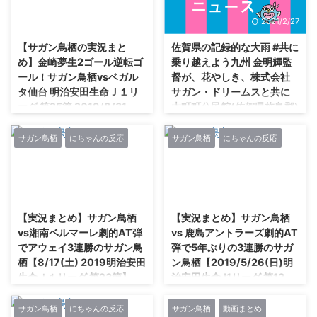
b516-MVf8
pic.twitter.com/LtJHT5PQrX—
2021/2/27
2021/2/27
[220.24.228.229])2019/12/07(土
サガン鳥栖公式
) 15:40:44.98ID:RGB/LL3p0 神
(@saganofficial17) December 1,
【サガン鳥栖の実況まと
佐賀県の記録的な大雨 #共に
戸が8位で終了！！！！！ 18U-
2019 ／🗣アウェイ🆚#清水エス
め】金崎夢生2ゴール逆転ゴ
乗り越えよう九州 金明輝監
名なしさん (ﾜｯﾁｮｲWW 3d4c-iF/K
パルス との戦いに向けてトレー
ール！サガン鳥栖vsベガル
督が、花やしき、株式会社
[110.66.223.159])2019/12/07(土)
ニング💪＼今シーズンのJ1リーグ
タ仙台 明治安田生命Ｊ１リ
サガン・ドリームスと共に
15:40:53.27ID:EyimmL4L0>>42
最終戦まであと5⃣日🗓️12/7(土)⏰
ーグ 第25節 2019/8/31
大町町公民館(佐賀県杵島郡)
ポドルス ...
14:00🏟️ＩＡＩスタジアム日本平
へ
ライブ中継&見逃し配信📺
ブリヂストンデー ブリヂストン
#DAZN で応援しよう
キッズパーク「ステージショー」
サガン鳥栖
にちゃんの反応
サガン鳥栖
にちゃんの反応
#共に乗り越えよう九州 記録的な
🔻https://t.co/5SpDnSH ...
では、サガン鳥栖選手トークショ
大雨で大規模な冠水被害を受けた
ー＆じゃんけん大会＆サイン会が
佐賀県。 油の流出による被害も
行われています。#安在和樹 選手
など大きな被害を受けた大町町
2021/2/27
2021/2/27
#石川啓人 選手 #樋口雄太 選手が
に、ベガルタ仙台戦の翌日にサガ
参加！ スタジアムに来れない方
ン鳥栖の金明輝監督、花やしき、
【実況まとめ】サガン鳥栖
【実況まとめ】サガン鳥栖
は #DAZN で応援しよう?
株式会社サガン・ドリームスら約
vs湘南ベルマーレ劇的AT弾
vs 鹿島アントラーズ劇的AT
https://t.co/IK36Bmk6u5
２０人が避難所となっている町公
でアウェイ3連勝のサガン鳥
弾で5年ぶりの3連勝のサガ
#sagantosu #サガン鳥栖 #砂岩
民館を訪れました。 また、着替
栖【8/17(土) 2019明治安田
ン鳥栖【2019/5/26(日)明
魂 pic.twitter.com/7CYlZ1YzUe
えになるようにと、23日のトー
生命Ｊ１リーグ 第23節】
治安田生命J1リーグ 第13
— サガン鳥栖公式
レス選手のラストマッチの際に配
節】
(@saganofficial17) August 31,
布したサガン鳥栖の限定ユニホー
連勝への願いを込めて。タフに戦
2019 ／?8/31 ...
ム約４００着も提供しました。
って勝ち点を奪え。明日は湘南に
サガン鳥栖
にちゃんの反応
サガン鳥栖
動画まとめ
試合前のファンサービス ミゾタ