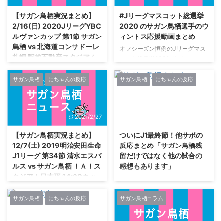
ン鳥栖 #sagantosu— サガンテ
手トップチーム登録(2種登録)の
【サガン鳥栖実況まとめ】
#Jリーグマスコット総選挙
ィスタの中の人@サガン鳥栖
お知らせ‼️＼“少しでも早くサガン
2/16(日) 2020JリーグYBC
2020 のサガン鳥栖選手のウ
(@sagantista) February 21, 2020
鳥栖の力になれるよう頑張るので
ルヴァンカップ 第1節 サガン
ィントス応援動画まとめ
川崎フロンターレ vs サガン鳥栖
応援よろしくお願いします"詳細
鳥栖 vs 北海道コンサドーレ
in 等々力陸上競技場はゴール裏へ
はこちら
オフシーズン恒例のJリーグマス
札幌 駅前不動産スタジアム
今日はここから谷口のセレモニー
🔻https://t.co/hnfPeINOmA兒玉
コット総選挙2020 サガンティー
14:00キックオフ 試合終了
が終わり選手が入ってきた
選手、共に闘おう👊❣️#saganto ...
ノのみなさん、こんばんは。 毎
#sagantosu ...
年恒例のJリーグマスコット総選
サガン鳥栖
にちゃんの反応
サガン鳥栖
にちゃんの反応
鳥栖実況 ／ ⚽️JリーグYBCルヴァ
挙ですが、今年はサガン鳥栖公式
ンカップ開幕まであと2️⃣日❣️ ＼
や選手たちのウィントスへの応援
📅2/16(日) ⏰14:00 🆚#北海道コ
熱がかつてないほど高め。 他ク
ンサドーレ札幌 🏟#駅前不動産ス
2021/2/27
2021/2/27
ラブと比べて、選手たちとウィン
タジアム 🎫
トスの距離を感じることが多いの
https://t.co/Fei00yycSa “がんば
【サガン鳥栖実況まとめ】
ついにJ1最終節！他サポの
で良いことだと思います。 今回
ります💪‼️”#松岡大起 #サガン鳥
12/7(土) 2019明治安田生命
反応まとめ「サガン鳥栖残
は、サガン鳥栖の選手から、Jリ
栖 #sagantosu #GO #consadole
J1リーグ 第34節 清水エスパ
留だけではなく他の試合の
ーグマスコット総選挙2020を戦
pic.twitter.com/rxwRkORu0c —
ルス vs サガン鳥栖 ＩＡＩス
感想もあります」
うウィントスへの応援メッセージ
サガン鳥栖公式
タジアム日本平 14:00キッ
をまとめました。 まずは、ウィ
サガンティーノのみなさん、こん
(@saganofficial17) February 14,
クオフ 清水エスパルス
ントスのコメントを紹介するウィ
ばんは。 激動のJ1最終節。 われ
2020 いよいよ日曜日、シーズン
ン！ #Jリーグマスコット総選挙
われにとって激動の1日・・・。
始動。 この男のバースデー ...
サガン鳥栖
にちゃんの反応
サガン鳥栖コラム
【実況する人】サガントス【常に
2020 このツイート ...
同時刻の他サポの反応をまとめま
募集中】 絶対残留#sagantosu #
した。 17U-名なしさん (ﾜｯﾁｮｲ
サガン鳥栖 #砂岩魂