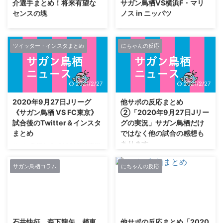
介選手まとめ！将来有望な
サガン鳥栖VS横浜F・マリ
哉選手(背番号#22) 大 ...
樋口雄太選手(背番号#30) 湯澤洋
センスの塊
ノス in ニッパツ
介選手(背番号#32) サガン鳥栖
FW ...
2021シーズンよりサガン鳥栖ト
171U-名なしさん (ﾜｯﾁｮｲ 3f15-
ップチームへ昇格することが内定
0kpA
(2020.10.9) https://www.sagan-
[61.7.41.226])2020/09/30(水)
ツイッター・インスタまとめ
にちゃんの反応
tosu.net/news/p/4885/ 相良 竜之
09:59:31.32ID:PjGgWAAQ0 中払
介(さがら りゅうのすけ)選手のプ
なんか福岡じゃなく鳥栖と北Qの
ロフィール 背番号 46 ポジション
解説をよくやってる ちなみに中
2021/2/27
2021/2/27
FW 生年月日 2002年8月17日(18
払は福岡のホームゲームを実況す
歳) 身長/体重 172cm/64kg 血液
るアナがいる局で情報番組に出て
2020年9月27日Jリーグ
他サポの反応まとめ
型 B型 出生地 佐賀県 学年 高校3
る 福岡専属になればいいのに
《サガン鳥栖 VS FC東京》
②「2020年9月27日Jリー
年 前所属 サガン鳥栖U-15 代表歴
181U-名なしさん (ﾜｯﾁｮｲW 0317-
試合後のTwitter＆インスタ
グの実況」サガン鳥栖だけ
U-17日本代表（アルゼンチン遠
KKV8
まとめ
ではなく他の試合の感想も
征(6月)、国際ユースin新潟(7
[210.197.204.181])2020/09/30(
あります
月)） トップチーム初先発 20 ...
水) 10:17:22.28ID:NayA1RnE0 今
サガン鳥栖公式 『2020明治安田
年は実況解説が長距離移動 ...
生命Ｊ１リーグ』第19節【試合終
の続きです。 明輝監督の評価が
了】 #サガン鳥栖 3-0 #FC東京
高いです。 6U-名なしさん (ｽﾌｯ
サガン鳥栖コラム
にちゃんの反応
26'⚽️#石井快征59'⚽️#森下龍矢
Sd42-PD9b
74'⚽️#内田裕斗ご声援ありがとう
[49.104.27.240])2020/09/27(日)
ございました📣❣️次節 #横浜F・
16:50:06.30ID:85CxfPtyd>>12>
2021/2/27
2021/2/27
マリノス 戦も応援よろしくお願
>13>>14>>19 仙台まだ居残って
いします🤲‼️📺
る様子 9U-名なしさん (ﾜｯﾁｮｲ
石井快征、森下龍矢、趙東
他サポの反応まとめ「2020