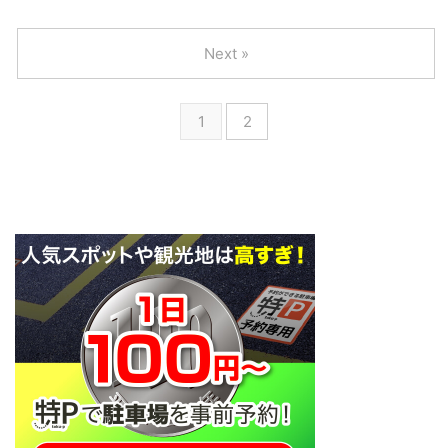
官、J１デビューの17歳MF松岡
節：サガン鳥栖 vs 鹿島アントラ
の男が後ろに控えているのは心強
大起を大絶賛!! 「代表監督も彼の
ーズ：Ｊリーグ公式動画 ゴー
いですね。 スペイン流を取り入
名前を頭に焼き付けたと思う」 |
ル：鳥栖vs鹿島 左サイド深い位
Next »
れて、指導者として大きくなって
サッカーダイジェスト
置からの折り返しを豊田 陽 ...
もらいたいです。 引用：サガン
Webhttps://t.co/bvHYjq5C1z#sa
鳥栖公式 金明輝(キンミョンヒ)
gantosu #サガン鳥栖 #Jリーグ
1
2
生年月日 1981年5月8日(37歳) 出
#j1 #visselkobe
身地 兵庫県 選手歴 2000 ジェフ
pic.twitter.com/8qmOq7pe0Q —
ユナイテッド市原 2000 ヴァンフ
サッカーダイジェスト
ォーレ甲府 2001 ジェフユナイテ
(@weeklysd) 2019年3月2日 MF
ッド市原 2003-2006 佐川急便大
松岡大起選手がJ1デビュー サガ
阪ＳＣ 2007 アローズ北陸
ンティーノのみなさん、こんばん
2008- ...
は。 まさかの開幕２連敗、 ...