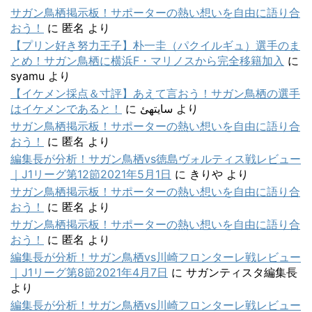
サガン鳥栖掲示板！サポーターの熱い想いを自由に語り合
おう！
に
匿名
より
【プリン好き努力王子】朴一圭（パクイルギュ）選手のま
とめ！サガン鳥栖に横浜F・マリノスから完全移籍加入
に
syamu
より
【イケメン採点＆寸評】あえて言おう！サガン鳥栖の選手
はイケメンであると！
に
سایتهئ
より
サガン鳥栖掲示板！サポーターの熱い想いを自由に語り合
おう！
に
匿名
より
編集長が分析！サガン鳥栖vs徳島ヴォルティス戦レビュー
｜J1リーグ第12節2021年5月1日
に
きりや
より
サガン鳥栖掲示板！サポーターの熱い想いを自由に語り合
おう！
に
匿名
より
サガン鳥栖掲示板！サポーターの熱い想いを自由に語り合
おう！
に
匿名
より
編集長が分析！サガン鳥栖vs川崎フロンターレ戦レビュー
｜J1リーグ第8節2021年4月7日
に
サガンティスタ編集長
より
編集長が分析！サガン鳥栖vs川崎フロンターレ戦レビュー