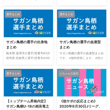
17 サガン鳥栖監督・コーチ・ス
試合前日の練習風景 ／🗣️11/7(土)
タッフ 金明輝監督
トレーニング風景📸＼ 今日はチ
http://twitter.com/myonhi198158
ームがOFFなのでベガルタ仙台戦
選手まとめ
選手まとめ
片渕コーチ
前日の様子をお届け😘1️⃣萌え袖
https://twitter.com/koichirokataf
あゆむ💓2️⃣ジャーーンプ💨3️⃣ヘ
u1?s=21 サガン鳥栖GK 朴一圭
ディング〜〜⚽️4️⃣スパイクを脱ぐ
2021/3/8
2021/3/8
（パクイルギュ / ILGYU PARK)選
みや👠🎫
手(背番号#44）のTwitter（ツイ
https://t.co/e7CLcw22Hf#サガ
サガン鳥栖の選手の出身地
サガン鳥栖の選手の血液型
ッター）アカウント
ン鳥栖
まとめ
まとめ
https://twitter.com/pagi1222 サ
pic.twitter.com/f2SRI9uLiT— サ
ガン鳥栖DF 内田裕斗選 ...
栃木県 湯澤洋介選手(背番号#32)
サガン鳥栖の選手の血液型まとめ
ガン鳥栖公式 (@saganofficial17)
群馬県 高橋秀人選手(背番号#36)
です。 ※随時更新します。 A型の
November 9, 2020 サガン鳥栖
埼玉県 原輝綺選手(背番号#2) 松
選手 サガン鳥栖監督 金明輝（キ
VSベガルタ仙台 選手バス到着し
本 大輔（Daisuke Matsumoto）
ンミョンヒ）監督 サガン鳥栖GK
ました。アウェイでの #ベガルタ
選手(背番号#39) 朴 一圭（Park Il
朴 一圭（Park Il Gyu / パギ）選
仙台 ...
選手まとめ
にちゃんの反応
Gyu / パギ）選手(背番号#40) 千
手(背番号#40) サガン鳥栖DF エ
葉県 守田達弥選手(背番号#1) 東
ドゥアルド選手(背番号#3) 松本
京都 小林祐三選手(背番号#13) 石
大輔（Daisuke Matsumoto）選
2021/2/27
2021/2/27
川県 豊田陽平選手(背番号#11) 長
手(背番号#39) 中野 伸哉
野県 高橋義希選手(背番号#14) 静
（Shinya Nakano）選手(背番号
【トップチーム昇格内定】
《他サポの反応まとめ》
岡県 森下龍矢(Ryoya Morishita)
#47) サガン鳥栖MF 安 庸佑
サガン鳥栖U-18の相良竜之
2020年9月30日Jリーグ、
選手(背番号#28) 京都府 小屋松知
（アンヨンウ）選手(背番号#25)