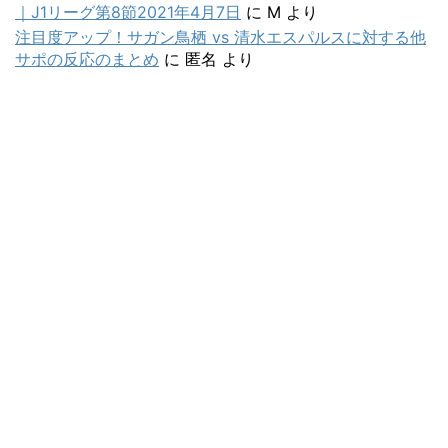
｜J1リーグ第8節2021年4月7日
に
M
より
注目度アップ！サガン鳥栖 vs 清水エスパルスに対する他
サポの反応のまとめ
に
匿名
より