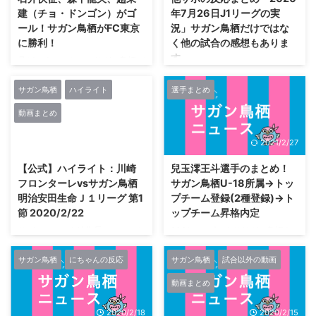
https://t.co/6ZqypcD1vs#DAZN
a30f-9oWr
建（チョ・ドンゴン）がゴ
年7月26日J1リーグの実
#sagantosu
[210.174.4.62])2020/09/27(日)
ール！サガン鳥栖がFC東京
況」サガン鳥栖だけではな
pic.twitter.com/LLuuCi7RN3—
16:51:36.43ID:RpuKNKG90 クエ
に勝利！
く他の試合の感想もありま
サガン鳥栖公式
ンカって今年復帰できるん？
す
(@saganofficial17) September 2
12U-名なしさん ...
見どころしかない！サガン鳥栖が
...
FC東京に勝利！ ＼🆚#FC東京📸
67U-名なしさん (ﾜｯﾁｮｲ bfae-
／公式サイトに写真、コメント掲
xE3T
サガン鳥栖
ハイライト
選手まとめ
載しました❣️熱いご声援ありがと
[39.110.120.137])2020/08/01(土
動画まとめ
うございました📣㊗️今シーズン初
) 19:15:37.84ID:aItLTPiM0 瓦斯
勝利㊗️カイセイ2試合連続ゴール
は三田じゃなくて安部がアンカー
2020/2/23
2021/2/27
㊗️りょーやJ1初ゴール㊗️しんやク
か レアンドロｗｗ 72U-名なしさ
ラブ史上最年少出場
ん (ﾌﾞｰｲﾓ MMcb-mxLY
【公式】ハイライト：川崎
兒玉澪王斗選手のまとめ！
▶️https://t.co/ipwFardGL2#サガ
[210.138.179.39])2020/08/01(土
フロンターレvsサガン鳥栖
サガン鳥栖U-18所属→トッ
ン鳥栖 #金明輝 #石井快征 #森下
) 19:16:25.45ID:cWqIyl+TM 鹿島
明治安田生命Ｊ１リーグ 第1
プチーム登録(2種登録)→ト
龍矢 #趙東建 #中野伸哉
っていつも楽しそうにサッカーし
節 2020/2/22
ップチーム昇格内定
pic.twitter.com/Bmq4I5Fa32—
てるな 118U-名なしさん (ﾜｯﾁｮｲ
サガン鳥栖公式
e716-UD9X [60.67.125.8])2 ...
サガンティスタ編集長のコメント
2021シーズンよりサガン鳥栖ト
(@saganofficial17) August 1, 20
明日は川崎戦観戦に行きます Jリ
ップチームへ昇格することが内定
...
ーグ開幕！湘南-浦和をDZAN観
(2020.10.9) https://www.sagan-
サガン鳥栖
にちゃんの反応
サガン鳥栖
試合以外の動画
戦今年のトレンドはハイプレスと
tosu.net/news/p/4885/ サガン鳥
動画まとめ
若手の起用なのかな東京五輪とリ
栖U-18所属の兒玉澪王斗選手が
バプールの影響なのか明日は川崎
トップチーム登録(2種登録) ／🗣
2020/2/18
2020/2/15
戦観戦に行きますー楽しみ#サガ
#サガン鳥栖 U-18 兒玉澪王斗選