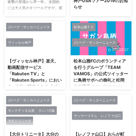
神戸USAツアー2019のお知
衝撃の登場から早一年。 全国的
らせ
には大人気のキヅールですが、盛
岡駅などでは姿を見ることができ
ヴィッセル神戸では、アメリカ合
ません。 もっと地元で愛される
衆国のロサンゼルスを拠点にプレ
キャラクターに育って欲しいで
シーズンツアーを実施することに
Jリーグ・サッカーニュース
松本山雅ＦＣ
す。 本日、9/26はうちの鶴の誕
なりました。 プレシーズンツア
生日?おめでとう?いつまでも多く
ーに合わせて楽天トラベルにて限
ヴィッセル神戸
Jリーグ・サッカーニュース
の人に愛される存在になって欲し
定ツアーを催行いたします。 憧
2021/2/27
2021/2/27
いです?ちなみにこちらのデザイ
れの選手とディナーパーティーへ
ンのステッカーを9/30(日)の福島
の参加など、豪華企画が盛りだく
【ヴィッセル神戸】楽天、
松本山雅FCのボランティア
戦で来場者の皆さまにプレゼン
さん。ヴィッセル神戸ファンクラ
動画配信サービス
を行うグループ「TEAM
ト?生誕祭の詳細➡️
ブ会員の方は、お得な価格でツア
「Rakuten TV」と
VAMOS」の公式ツイッター
https://t.co/F0CMGxxTbW #グル
ーをご提供！ぜひご参加くださ
「Rakuten Sports」におい
に鳥栖サポへの御礼と松岡
ージャ盛岡#一岩#繋#キヅール#
い！ https://www.vissel-
て、7月に開催される【ヴィ
大起選手についてのコメン
祈鶴#祈鶴生誕祭
kobe.co.jp/news/article/15644.h
ッセル神戸】「Rakuten
ト
pic.twitter.com/irWOzHo ...
tml ​ ヴィッセル神戸USAツアー
Cup」のライブ配信を決定 -
2019 ...
Jリーグ・サッカーニュース
Jリーグ・サッカーニュース
サガンティーノのみなさんこんに
国内でのテレビ放送は
ちは。 松本山雅FCのホームゲー
モンテディオ山形
ガンバ大阪
WOWOWで生中継 -
ムで、ボランティアを行うグルー
サッカーコラム
レノファ山口
プ「TEAM VAMOS」の公式ツイ
楽天株式会社（本社：東京都世田
大分トリニータ
2021/1/30
2019/12/8
ッターにサガン鳥栖のサポーター
谷区、代表取締役会長兼社長：三
と松岡大起選手についてのコメン
木谷 浩史、以下「楽天」）は、7
【大分トリニータ】大分の
【レノファ山口】おらが町