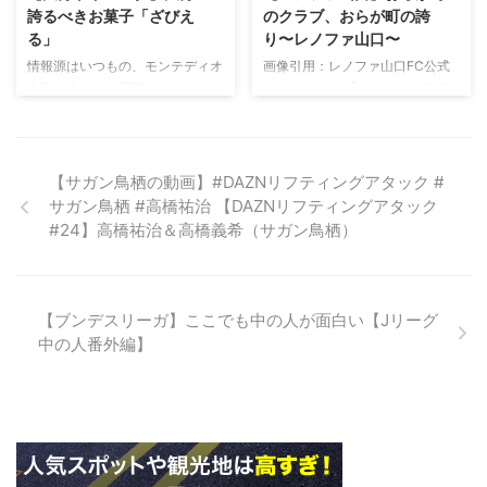
トがツイートされていました。
月に開催される「Rakuten Cup
誇るべきお菓子「ざびえ
のクラブ、おらが町の誇
【御礼】800人近い鳥栖サポータ
Supported by スカルプD（以
る」
り〜レノファ山口〜
ーの皆様、ご来場ありがとうござ
下、「Rakuten Cup」）」の試合
情報源はいつもの、モンテディオ
画像引用：レノファ山口FC公式
いました！U-18の松岡大起選手
を、国内利用者向けの動画配信サ
山形の中の人（広報さん）です。
ホームページ 【レノファ山口J3
がトップでも代表でも活躍する姿
ービス「Rakuten TV」と海外利
【余談】 実は 清水エスパルスさ
加盟】 ど田舎で何もなく、よそ
は本当に羨ましい気持ちです。お
用者向けの「Rakuten Sports」
んと同じく、#食べたよ雪若丸 の
の町へ行くと必ず 「フグだよ
泊まりの方も多いと聞きました…
においてライブ配信することを決
お礼で、リーグ戦最終節に #大
ね！」「鍾乳洞！」としか言われ
明日もぜひお楽しみください！
定しました。 「Rakuten
分トリニータ の広報さんからお
ない我が故郷山口県。 プロ野球
(松本城近くにクラブ公式の「喫
【サガン鳥栖の動画】#DAZNリフティングアタック #
Cup」では、スペインの名門サッ
土産を広報に頂いておりました！
ではカープかホークスを応援し、
茶山雅」ってのもあります
カークラブ「FCバルセロナ」と
サガン鳥栖 #高橋祐治 【DAZNリフティングアタック
ご紹介送れましたが一挙紹介。大
自分の町かのように「広島！」
(^^))#saganto ...
イングランドのサッカーリーグ
#24】高橋祐治＆高橋義希（サガン鳥栖）
分の誇るべきお菓子「ざびえる」
「福岡！」と連呼する誇りも何も
「プレミアリーグ」に ...
もあるじゃないですか！（続く）
ありゃしない。 そんなプロスポ
@TRINITAofficial
ーツ不毛の地のおらが町に彗星の
pic.twitter.com/XWUKyqSh9M
如く現れた現存する唯一のプロス
【ブンデスリーガ】ここでも中の人が面白い【Jリーグ
— モンテディオ山形広報
ポーツクラブ、それがレノファ山
中の人番外編】
(@monte_prstaff) 2018年11月21
口なのです！ J3に加盟した時、
日 【余談】「ざびえる」食べた
県内の人は半信半疑でした。
い、 ...
「そりゃ山口だから応援するけ
ど…」 「でもボコられたら辛い
し… ...