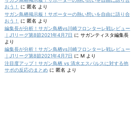
サガン鳥栖掲示板！サポーターの熱い想いを自由に語り合
おう！
に
匿名
より
サガン鳥栖掲示板！サポーターの熱い想いを自由に語り合
おう！
に
匿名
より
編集長が分析！サガン鳥栖vs川崎フロンターレ戦レビュー
｜J1リーグ第8節2021年4月7日
に
サガンティスタ編集長
より
編集長が分析！サガン鳥栖vs川崎フロンターレ戦レビュー
｜J1リーグ第8節2021年4月7日
に
M
より
注目度アップ！サガン鳥栖 vs 清水エスパルスに対する他
サポの反応のまとめ
に
匿名
より