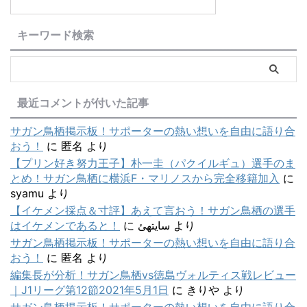
キーワード検索
最近コメントが付いた記事
サガン鳥栖掲示板！サポーターの熱い想いを自由に語り合
おう！
に
匿名
より
【プリン好き努力王子】朴一圭（パクイルギュ）選手のま
とめ！サガン鳥栖に横浜F・マリノスから完全移籍加入
に
syamu
より
【イケメン採点＆寸評】あえて言おう！サガン鳥栖の選手
はイケメンであると！
に
سایتهئ
より
サガン鳥栖掲示板！サポーターの熱い想いを自由に語り合
おう！
に
匿名
より
編集長が分析！サガン鳥栖vs徳島ヴォルティス戦レビュー
｜J1リーグ第12節2021年5月1日
に
きりや
より