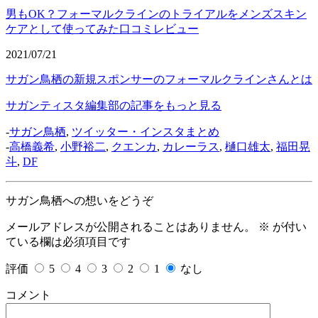
男もOK？フォーマルクラインのトライアルをメンズスキン
ケアとして使ってみた口コミレビュー
2021/07/21
サガン鳥栖の新規スポンサーのフォーマルクラインさんとは
サガンティスタ編集部の記事をもっと見る
-
サガン鳥栖
,
ツイッター・インスタまとめ
-
高橋義希
,
小野裕二
,
クエンカ
,
カレーラス
,
樋口雄太
,
福田晃
斗
,
DF
サガン鳥栖への想いをどうぞ
メールアドレスが公開されることはありません。
※
が付い
ている欄は必須項目です
評価
5
4
3
2
1
なし
コメント