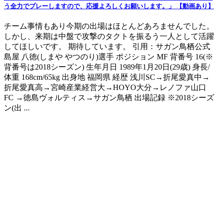
う全力でプレーしますので、応援よろしくお願いします。」 【動画あり】
チーム事情もあり今期の出場はほとんどあろませんでした。
しかし、来期は中盤で攻撃のタクトを振るう一人として活躍
してほしいです。 期待しています。 引用：サガン鳥栖公式
島屋 八徳(しまや やつのり)選手 ポジション MF 背番号 16(※
背番号は2018シーズン) 生年月日 1989年1月20日(29歳) 身長/
体重 168cm/65kg 出身地 福岡県 経歴 浅川SC→折尾愛真中→
折尾愛真高→宮崎産業経営大→HOYO大分→レノファ山口
FC →徳島ヴォルティス→サガン鳥栖 出場記録 ※2018シーズ
ン(出 ...