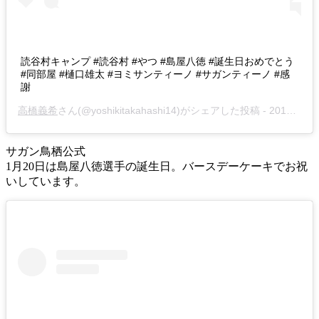
読谷村キャンプ #読谷村 #やつ #島屋八徳 #誕生日おめでとう
#同部屋 #樋口雄太 #ヨミサンティーノ #サガンティーノ #感
謝
高橋義希
さん(@yoshikitakahashi14)がシェアした投稿 -
2019年 1月月20日午前3時34分PST
サガン鳥栖公式
1月20日は島屋八徳選手の誕生日。バースデーケーキでお祝
いしています。