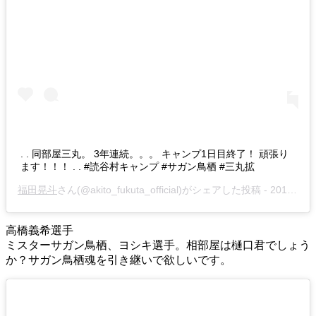
. . 同部屋三丸。 3年連続。。。 キャンプ1日目終了！ 頑張り
ます！！！ . . #読谷村キャンプ #サガン鳥栖 #三丸拡
福田晃斗
さん(@akito_fukuta_official)がシェアした投稿 -
2019年 1月月20日午前1時35分PST
高橋義希選手
ミスターサガン鳥栖、ヨシキ選手。相部屋は樋口君でしょう
か？サガン鳥栖魂を引き継いで欲しいです。