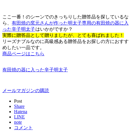
ここ一番！のシーンでのきっちりした贈答品を探しているな
ら、
有田焼の窯元さんが作った明太子専用の有田焼の器に入
った辛子明太子
はいかがですか？
実際に贈答品として贈りましたが、とても喜ばれました！
リーズナブルなのに高級感ある贈答品をお探しの方におすす
めしたい一品です。
商品ページはこちら
有田焼の器に入った辛子明太子
メールマガジンの購読
Post
Share
Hatena
LINE
note
コメント