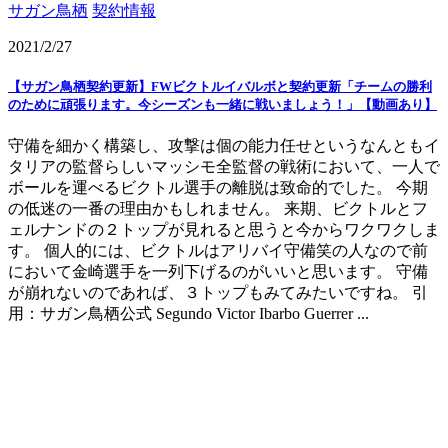
サガン鳥栖
契約情報
2021/2/27
【サガン鳥栖契約更新】FWビクトルイバルボと契約更新「チームの勝利
のために頑張ります。今シーズンも一緒に戦いましょう！」【動画あり】
守備を細かく構築し、攻撃は個の能力任せというなんともイ
タリアの監督らしいマッシモ全監督の戦術において、一人で
ボールを運べるビクトル選手の離脱は致命的でした。 今期
の低迷の一番の理由かもしれません。 来期、ビクトルとフ
ェルナンドの２トップが見れると思うと今からワクワクしま
す。 個人的には、ビクトルはアリバイ守備笑の人なので前
において金崎選手を一列下げるのがいいと思います。 守備
が崩れないのであれば、３トップもみてみたいですね。 引
用：サガン鳥栖公式 Segundo Victor Ibarbo Guerrer ...