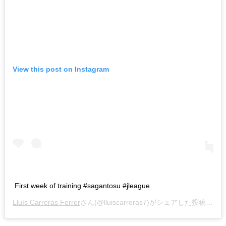
View this post on Instagram
First week of training #sagantosu #jleague
Lluís Carreras Ferrer
さん(@lluiscarreras7)がシェアした投稿 -
20