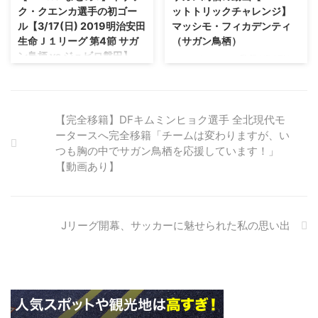
[60.34.186.156])2019/03/17(日)
J2からはじまり幾多の困難を乗
ク・クエンカ選手の初ゴー
ットトリックチャレンジ】
13:25:25.86ID:sv3Sq4E+0 鳥栖
り越え、悲願のJ1昇格。 あの感
ル【3/17(日) 2019明治安田
マッシモ・フィカデンティ
球際はガツガツしてるけど交わさ
動には、それまでの苦労を帳消し
生命Ｊ１リーグ 第4節 サガ
（サガン鳥栖）
れすぎだろこれは 7U-名 ...
にしてくれるようなパワーがあ
ン鳥栖 vs ジュビロ磐田】
り、言葉では簡単に表現出来ず、
フィッカデンティ監督がDAZNハ
ただただ涙が溢れたという方も少
ットトリックチャレンジに挑む
クエンカ選手の初ゴールまとめ1
なくなかったのではないでしょう
＼マッシモフィッカデンティ 監
クエンカ選手の初ゴールまとめ2
か。 良いときも悪いときにも共
督が登場?！／ サガン鳥栖を率い
クエンカ選手の初ゴールまとめ4
に戦い支え続けてくれたご褒美、
るフィッカデンティ監督がDAZN
クエンカ選手の初ゴールTwitter
【完全移籍】DFキムミンヒョク選手 全北現代モ
ご恩返し ...
ハットトリックチャレンジに挑
での反応 今シーズン、公式戦初
ータースへ完全移籍「チームは変わりますが、い
む！ 選手たちの前で成功なる
勝利！！やったー！途中交代から
つも胸の中でサガン鳥栖を応援しています！」
か！
のクエンカさすが！！#サガン鳥
【動画あり】
https://youtu.be/Diu4AEtBg7A
栖— tatsuya (@tatsuya_L_i_S_A)
2019年3月17日 クエンカ、プレ
ーからゴール後まで時間帯といい
かっこよすぎ— Hakenkreuz
Jリーグ開幕、サッカーに魅せられた私の思い出
(@aptx_4869____) 2019年3月17
日 #クエンカ 半端ないって！華
麗なるドリブルか ...