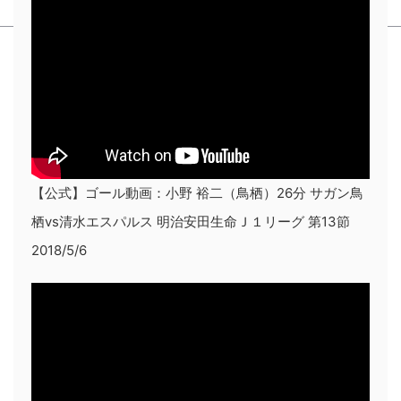
【公式】ゴール動画：小野 裕二（鳥栖）26分 サガン鳥
栖vs清水エスパルス 明治安田生命Ｊ１リーグ 第13節
2018/5/6