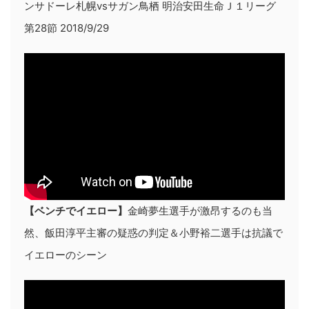
ンサドーレ札幌vsサガン鳥栖 明治安田生命Ｊ１リーグ
第28節 2018/9/29
【ベンチでイエロー】
金崎夢生選手が激昂するのも当
然、飯田淳平主審の疑惑の判定＆小野裕二選手は抗議で
イエローのシーン