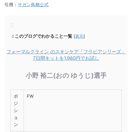
引用：
サガン鳥栖公式
このブログでわかること一覧
[
表示
]
フォーマルクライン のスキンケア「フラビアシリーズ」
7日間キットを1,980円でお試し
小野 裕二(おの ゆうじ)選手
ポ
FW
ジ
シ
ョ
ン