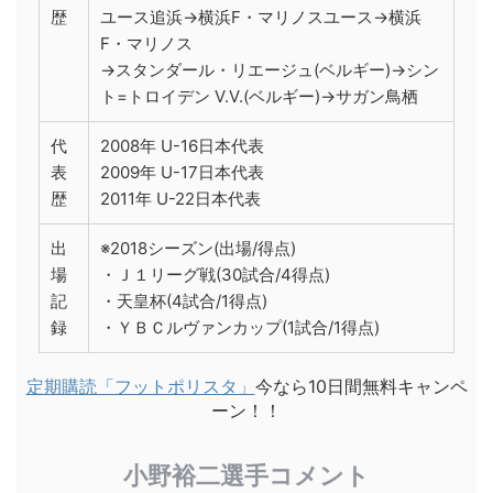
歴
ユース追浜→横浜F・マリノスユース→横浜
F・マリノス
→スタンダール・リエージュ(ベルギー)→シン
ト=トロイデン V.V.(ベルギー)→サガン鳥栖
代
2008年 U-16日本代表
表
2009年 U-17日本代表
歴
2011年 U-22日本代表
出
※2018シーズン(出場/得点)
場
・Ｊ１リーグ戦(30試合/4得点)
記
・天皇杯(4試合/1得点)
録
・ＹＢＣルヴァンカップ(1試合/1得点)
定期購読「フットポリスタ」
今なら10日間無料キャンペ
ーン！！
小野裕二選手コメント