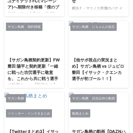
ユナイテッドFC(マレーシ
せ
ア)へ期限付き移籍「僕のプ
横浜Ｆ・マリノス所属のパク イ
ロサッカー人生は、サガン
ルギュ選手が、サガン鳥栖へ期限
鳥栖と共にありました。」
付き移籍することが決まりました
【動画あり】
ので、コメントと併せてお知らせ
サガン鳥栖
契約情報
サガン鳥栖
にちゃんの反応
いたします。期限付き移籍期間は
2009年に当時J2だった鳥栖に加
2021年1月31日までとなり、
入し、プロデビュー。以来、10
2020シーズン公式戦おける横浜
年間サガン鳥栖一筋を貫いてきた
2021/2/27
2021/2/27
F・マリノスとの対戦には出場で
池田選手のマレーシアリーグへの
きません。 ■パク イルギュ選手
移籍が発表されました。 2016年
【サガン鳥栖契約更新】FW
【他サポ視点の実況まと
コメント 「この度、サガン鳥栖
から出場機会を減らし始めたとは
豊田 陽平と契約更新「一緒
め】サガン鳥栖 vs ジュビロ
へ期限付き移籍することになりま
いえ、豊田選手と同様国内別クラ
に戦った功労選手に敬意
磐田【イサック・クエンカ
した。急なご報告になってしまっ
ブへの移籍は選択肢になかったの
を。 これから共に戦う選手
選手が初ゴール！！】
たことを申し訳なく思っていま
でしょう。 功労者に敬意を！ レ
に歓声を。」【動画あり】
す。 まず、J3でプレーをしてい
サガン鳥栖が試合終了間際に勝ち
ンタル移籍でまた戻ってくるかも
た自分にJ1でプレーする機会を与
点3 喜び爆発??#サガン鳥栖 が試
1月11日17時17分発表。 ミスター
しれないので、「ありがとうござ
えてくれたＦ・マリノス、そして
合終了間際に勝ち点3をもぎ取っ
サガン鳥栖。 引用元：facebook
サガン鳥栖
サガン鳥栖
試合以外の動画
いました。」は言わないでおきま
ボスにとても感謝してい ...
た?@saganofficial17 #Ｊリーグ
豊田陽平 待たせしました。 明け
す。 View this post on Instagram
pic.twitter.com/hiSGVBoiYv— Ｊ
ましておめでとうございます。
また会いましょう！ #池田圭 #と
ツイッター・インスタまとめ
動画まとめ
リーグ (@J_League) 2019年3月
本年もどうぞ宜しくお願い致しま
くに仲良しこよしって訳じゃない
2021/2/27
2021/2/27
17日 他サポの実況まとめ 6U-名
す。 はやいもので、今年で在籍
けど10年いつ ...
なしさん (ﾜｯﾁｮｲ 13f3-h1+v
10年目の節目の年となります。
【Twitterまとめ3】イサッ
サガン鳥栖の動画【DAZNハ