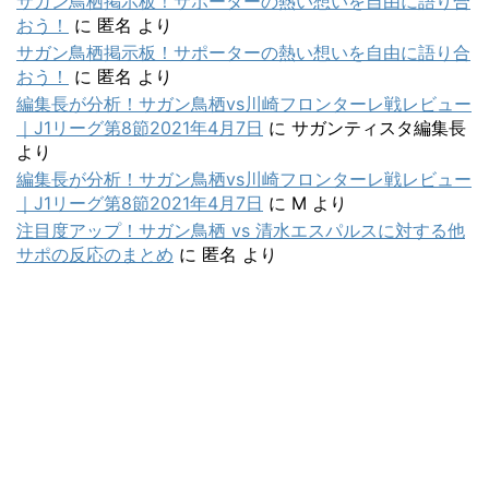
サガン鳥栖掲示板！サポーターの熱い想いを自由に語り合
おう！
に
匿名
より
サガン鳥栖掲示板！サポーターの熱い想いを自由に語り合
おう！
に
匿名
より
編集長が分析！サガン鳥栖vs川崎フロンターレ戦レビュー
｜J1リーグ第8節2021年4月7日
に
サガンティスタ編集長
より
編集長が分析！サガン鳥栖vs川崎フロンターレ戦レビュー
｜J1リーグ第8節2021年4月7日
に
M
より
注目度アップ！サガン鳥栖 vs 清水エスパルスに対する他
サポの反応のまとめ
に
匿名
より