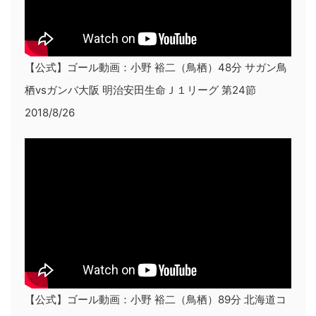
【公式】ゴール動画：小野 裕二（鳥栖）48分 サガン鳥
栖vsガンバ大阪 明治安田生命Ｊ１リーグ 第24節
2018/8/26
【公式】ゴール動画：小野 裕二（鳥栖）89分 北海道コ