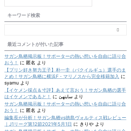
キーワード検索
最近コメントが付いた記事
サガン鳥栖掲示板！サポーターの熱い想いを自由に語り合
おう！
に
匿名
より
【プリン好き努力王子】朴一圭（パクイルギュ）選手のま
とめ！サガン鳥栖に横浜F・マリノスから完全移籍加入
に
syamu
より
【イケメン採点＆寸評】あえて言おう！サガン鳥栖の選手
はイケメンであると！
に
سایتهئ
より
サガン鳥栖掲示板！サポーターの熱い想いを自由に語り合
おう！
に
匿名
より
編集長が分析！サガン鳥栖vs徳島ヴォルティス戦レビュー
｜J1リーグ第12節2021年5月1日
に
きりや
より