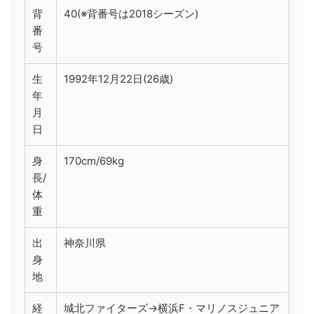
背
40(※背番号は2018シーズン)
番
号
生
1992年12月22日(26歳)
年
月
日
身
170cm/69kg
長/
体
重
出
神奈川県
身
地
経
城北ファイターズ→横浜F・マリノスジュニア