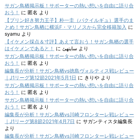
サガン鳥栖掲示板！サポーターの熱い想いを自由に語り合
おう！
に
匿名
より
【プリン好き努力王子】朴一圭（パクイルギュ）選手のま
とめ！サガン鳥栖に横浜F・マリノスから完全移籍加入
に
syamu
より
【イケメン採点＆寸評】あえて言おう！サガン鳥栖の選手
はイケメンであると！
に
سایتهئ
より
サガン鳥栖掲示板！サポーターの熱い想いを自由に語り合
おう！
に
匿名
より
編集長が分析！サガン鳥栖vs徳島ヴォルティス戦レビュー
｜J1リーグ第12節2021年5月1日
に
きりや
より
サガン鳥栖掲示板！サポーターの熱い想いを自由に語り合
おう！
に
匿名
より
サガン鳥栖掲示板！サポーターの熱い想いを自由に語り合
おう！
に
匿名
より
編集長が分析！サガン鳥栖vs川崎フロンターレ戦レビュー
｜J1リーグ第8節2021年4月7日
に
サガンティスタ編集長
より
編集長が分析！サガン鳥栖vs川崎フロンターレ戦レビュー