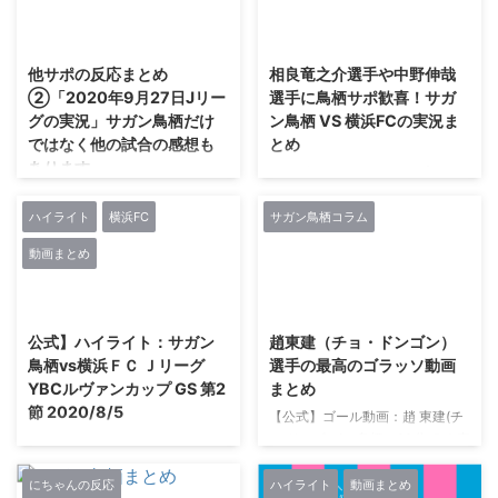
[49.98.152.137])2020/09/26(土)
解説をよくやってる ちなみに中
2021/2/27
2021/2/27
11:08:57.52ID:4K05LWcNd 鳥栖
払は福岡のホームゲームを実況す
戦はロクな思いしてないから普通
るアナがいる局で情報番組に出て
他サポの反応まとめ
相良竜之介選手や中野伸哉
に試合したい。 336U-名なしさ
る 福岡専属になればいいのに
②「2020年9月27日Jリー
選手に鳥栖サポ歓喜！サガ
ん (ﾜｯﾁｮｲW bf16-NcZ9
181U-名なしさん (ﾜｯﾁｮｲW 0317-
グの実況」サガン鳥栖だけ
ン鳥栖 VS 横浜FCの実況ま
[126.21.172.31])2020/0 ...
KKV8
ではなく他の試合の感想も
とめ
[210.197.204.181])2020/09/30(
あります
水) 10:17:22.28ID:NayA1RnE0 今
1さあ名なしさん、ここは守りた
年は実況解説が長距離移動 ...
い2020/08/05(水)
の続きです。 明輝監督の評価が
18:43:21.20ID:tJcDb4Qe True
高いです。 6U-名なしさん (ｽﾌｯ
ハイライト
横浜FC
サガン鳥栖コラム
champions in the hearts of all
Sd42-PD9b
動画まとめ
who love Sagantosu. 「サガント
[49.104.27.240])2020/09/27(日)
スを愛する全ての人と共に、真の
16:50:06.30ID:85CxfPtyd>>12>
2021/1/12
2021/2/27
チャンピオンになる」 2さあ名な
>13>>14>>19 仙台まだ居残って
しさん、ここは守りたい
る様子 9U-名なしさん (ﾜｯﾁｮｲ
公式】ハイライト：サガン
趙東建（チョ・ドンゴン）
2020/08/05(水)
a30f-9oWr
鳥栖vs横浜ＦＣ Ｊリーグ
選手の最高のゴラッソ動画
18:44:10.23ID:tJcDb4Qe 【鳥
[210.174.4.62])2020/09/27(日)
YBCルヴァンカップ GS 第2
まとめ
栖】 GK 1 守田達弥 DF 13小林祐
16:51:36.43ID:RpuKNKG90 クエ
節 2020/8/5
三 8 岩下敬輔 26王嘉楠 MF 46相
【公式】ゴール動画：趙 東建(チ
ンカって今年復帰できるん？
良竜之介 14高橋義希 50梁勇基 ...
ョ ドンゴン)（鳥栖）90分 ＦＣ東
12U-名なしさん ...
https://www.youtube.com/watc
京vsサガン鳥栖 明治安田生命Ｊ
h?v=enVFWJuwQbc
１リーグ 第5節 2017/4/1 2017年
にちゃんの反応
ハイライト
動画まとめ