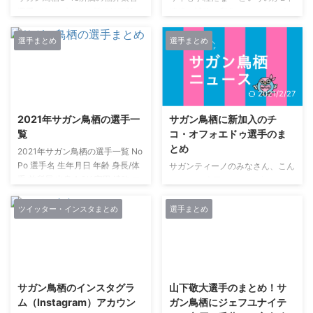
選手がトップチーム登録(2種登
連続の補強の印象です。 もちろ
録) サガンティーノのみなさん、
んネームバリューや個の能力だけ
こんばんは。 サガン鳥栖U-18所
で補強してもチームとして機能し
選手まとめ
選手まとめ
属の安藤寿岐選手、福井太智選手
なければ意味はないですし、現在
がトップチーム登録(2種登録)さ
のサガン鳥栖の経営状況を考えれ
れました。 ／🗣#安藤寿岐 #福井
ばしょうがないかもしれません
2021/2/27
2021/2/27
太智 選手トップチーム登録(2種
ね。 その小粒な補強とは反比例
登録)❣️＼
するかのように、金監督の元で明
2021年サガン鳥栖の選手一
サガン鳥栖に新加入のチ
▶️https://t.co/dRAjSh6GxBとし
確な意図を感じるサッカーができ
覧
コ・オフォエドゥ選手のま
き、たいち共に闘いましょう👊
るようになった昨シーズンあたり
とめ
♥️#サガンティーノ のみなさま、
からシンプルにサガン鳥栖の試合
2021年サガン鳥栖の選手一覧 No
応援よろしくお願いします🤲✨#
を見るのが楽しくなりました。
Po 選手名 生年月日 年齢 身長/体
サガンティーノのみなさん、こん
サガン鳥栖
正直、サッカーは見てて眠くなる
重 前所属 出身 1 GK 守田 達弥 モ
ばんは。 今日はマッカビ・テル
pic.twitter.com/h84V786l3U—
ような試合があるのですが昨シー
リタ タツヤ 1990/8/3 30 191/87
アビブFC(イスラエル)より、サガ
サガン鳥栖公式 ...
ズンはその割合が減りました。
松本山雅FC 千葉 3 DF エドゥア
ン鳥栖に新加入のチコ・オフォエ
ツイッター・インスタまとめ
選手まとめ
というのが大きいです。 以前は
ルド Carlos Eduardo Bendini
ドゥ選手を紹介します！ Chico
...
Giusti 1993/4/27 27 184/84 松本
Ofoedu(チコ・オフォエドゥ)選手
山雅FC ブラジル 4 MF 島川 俊郎
サガン鳥栖に完全移籍加入するチ
2021/3/9
2021/3/8
(NEW) シマカワ トシオ
コ・オフォエドゥ選手は、 2019
1990/5/28 30 180/76 大分トリニ
年夏から半年間無所属 トルコ2部
サガン鳥栖のインスタグラ
山下敬大選手のまとめ！サ
ータ 千葉 6 DF 内田 裕斗 ウチダ
ではすごく活躍 Chico Ofoedu(チ
ム（Instagram）アカウン
ガン鳥栖にジェフユナイテ
ユウト 1995/4/29 2 ...
コ・オフォエドゥ)選手のゴール