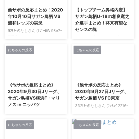
（Shinya Nakano）選手(背番号
[126.194.209.49])2020/10/23(金
他サポの反応まとめ！2020
【トップチーム昇格内定】
#47) サガン鳥栖MF 安 庸佑
)
年10月10日サガン鳥栖 VS
サガン鳥栖U-18の相良竜之
（アンヨンウ）選手(背番号#25)
08:44:42.68ID:OdLmbHrbr>>79
浦和レッズの実況
介選手まとめ！将来有望な
樋口雄太選手(背番号#30) 湯澤洋
5>>804>>805 権田取ろうとし
センスの塊
介選手(背番号#32) サガン鳥栖
てたのかよ マリノスは当初権田
92U-名なしさん (ﾏｸﾞｰﾛW 93e7-
FW ...
を獲得しようと検討したものの、
62DG
2021シーズンよりサガン鳥栖ト
ポルティモネン ...
[124.103.12.185])2020/10/10(土)
ップチームへ昇格することが内定
16:50:18.60ID:V+NIsfOt01010
(2020.10.9) https://www.sagan-
にちゃんの反応
にちゃんの反応
4-0→4-3は2012年に浦和対鳥栖
tosu.net/news/p/4885/ 相良 竜之
（昇格一年目）にあったな あの
介(さがら りゅうのすけ)選手のプ
時はあの浦和が…みたいな感じだ
ロフィール 背番号 46 ポジション
2021/2/27
2021/2/27
ったが、今回はどうなるか
FW 生年月日 2002年8月17日(18
654U-名なしさん (ﾏｸﾞｰﾛ 3a15-
歳) 身長/体重 172cm/64kg 血液
《他サポの反応まとめ》
《他サポの反応まとめ》
oFWV
型 B型 出生地 佐賀県 学年 高校3
2020年9月30日Jリーグ、
2020年9月27日Jリーグ、
[61.7.41.226])2020/10/10(土)
年 前所属 サガン鳥栖U-15 代表歴
サガン鳥栖VS横浜F・マリ
サガン鳥栖 VS FC東京
18:02:37.56ID:Oj8nxBhx01010
U-17日本代表（アルゼンチン遠
ノス in ニッパツ
原川お休みなのか 655U-名なし
征(6月)、国際ユースin新潟(7
332U-名なしさん (ﾜｯﾁｮｲ 2216-
さん (ﾏ ...
月)） トップチーム初先発 20 ...
b+lb
171U-名なしさん (ﾜｯﾁｮｲ 3f15-
[219.183.156.17])2020/09/26(土)
0kpA
11:00:27.71ID:IY4nVwbC0>>33
[61.7.41.226])2020/09/30(水)
にちゃんの反応
にちゃんの反応
6 鳥栖に勝てそう？ 334U-名な
09:59:31.32ID:PjGgWAAQ0 中払
しさん (ｽｯｯﾌﾟ Sd42-FcEE
なんか福岡じゃなく鳥栖と北Qの