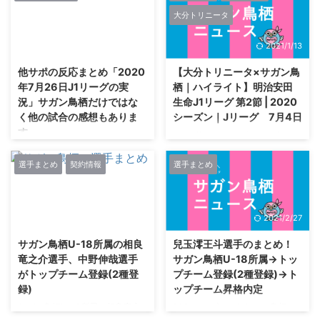
4月1日（土）に行われた明治安
大分トリニータ
田生命Ｊ１リーグ 第5節 FC東京
vs鳥栖のゴール動画です。 ロン
2021/2/27
2021/1/13
グパスからヘディングで繋いだボ
ールを途中出場の趙 東建（鳥
他サポの反応まとめ「2020
【大分トリニータ×サガン鳥
栖）が右のアウトサイドキックで
年7月26日J1リーグの実
栖｜ハイライト】明治安田
背後のゴールに流し込み、相手キ
況」サガン鳥栖だけではな
生命J1リーグ 第2節 | 2020
ーパーの意表を突く同点弾！
く他の試合の感想もありま
シーズン｜Jリーグ 7月4日
https://youtu.be/bD2jYzKUWJA
す
【公式】ゴール動画：趙 東建
https://www.youtube.com/watc
（鳥栖）75分 サンフレッチェ広
h?v=sqMLCFQ9FwQ
67U-名なしさん (ﾜｯﾁｮｲ bfae-
島v ...
xE3T
選手まとめ
契約情報
選手まとめ
[39.110.120.137])2020/08/01(土
) 19:15:37.84ID:aItLTPiM0 瓦斯
は三田じゃなくて安部がアンカー
2021/2/27
2021/2/27
か レアンドロｗｗ 72U-名なしさ
ん (ﾌﾞｰｲﾓ MMcb-mxLY
サガン鳥栖U-18所属の相良
兒玉澪王斗選手のまとめ！
[210.138.179.39])2020/08/01(土
竜之介選手、中野伸哉選手
サガン鳥栖U-18所属→トッ
) 19:16:25.45ID:cWqIyl+TM 鹿島
がトップチーム登録(2種登
プチーム登録(2種登録)→ト
っていつも楽しそうにサッカーし
録)
ップチーム昇格内定
てるな 118U-名なしさん (ﾜｯﾁｮｲ
e716-UD9X [60.67.125.8])2 ...
サガン鳥栖U-18所属の相良竜之
2021シーズンよりサガン鳥栖ト