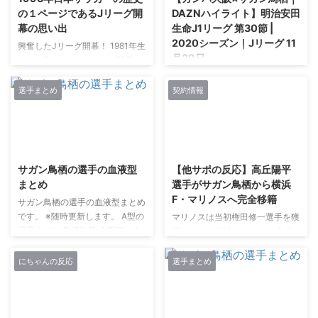
ッター）アカウント
ーナU14→ACチェゼーナ
の１ページであるJリーグ開
DAZNハイライト】明治安田
https://twitter.com/pagi1222 サ
U15→ACチェゼーナU16→ACチ
幕の思い出
生命J1リーグ 第30節 |
ガン鳥栖DF 内田裕斗選 ...
ェゼーナU17→ACチェゼーナ
2020シーズン｜Jリーグ 11
U19→ACチェゼーナ →サガン鳥
興奮したJリーグ開幕！ 1981年生
月29日
栖 【2020シーズン出場記録】19
まれの私にとってJリーグ開幕
試合出場0得点 ＿＿＿＿＿＿＿＿
は、子供ながらにとても記憶に残
https://www.youtube.com/watc
＿＿＿＿ ...
る出来事でした。 1993年のJリ
h?v=k0MGAFvdefw
選手まとめ
契約情報
ーグ開幕のころのサッカー人気は
すごかったです。 小学校の頃か
らサッカーを始めた私ですが、中
2021/3/8
2021/2/27
学校に入ってサッカー部の入部希
望者が大変多かったことを覚えて
サガン鳥栖の選手の血液型
【他サポの反応】高丘陽平
います。 中学からサッカーを始
まとめ
選手がサガン鳥栖から横浜
める子が多かったからです。 Jリ
F・マリノスへ完全移籍
ーグチップスが懐かしい 仲間内
サガン鳥栖の選手の血液型まとめ
ではカズダンス（三浦知良選手が
です。 ※随時更新します。 A型の
マリノスは当初権田修一選手を獲
ゴール後にするパフォーマンス）
選手 サガン鳥栖監督 金明輝（キ
得しようと検討 またサガン鳥栖
をして笑い合っていましたし、四
ンミョンヒ）監督 サガン鳥栖GK
の権田修一選手を見ることができ
六時中サッカーの話をしていたよ
朴 一圭（Park Il Gyu / パギ）選
るのではと少し期待しましたが、
にちゃんの反応
選手まとめ
うに思います。 Jリ ...
手(背番号#40) サガン鳥栖DF エ
権田選手を狙っていたJリーグク
ドゥアルド選手(背番号#3) 松本
ラブは横浜F・マリノスだったよ
大輔（Daisuke Matsumoto）選
うです。 793U-名なしさん (ｵｯﾍﾟ
2021/2/27
2021/2/27
手(背番号#39) 中野 伸哉
ｹ Src9-Kgst