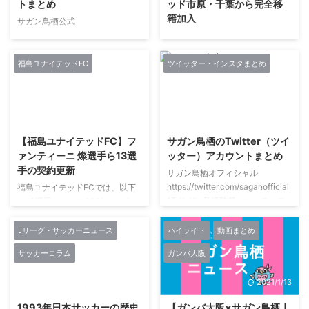
トまとめ
ッド市原・千葉から完全移
＆アシスト集
籍加入
https://youtu.be/dZV6FdmuDJU
サガン鳥栖公式
ディフェンスでパスをカットし
https://www.instagram.com/sag
ジェフユナイテッド市原・千葉か
て、ゴールに持って行くシーンが
antosu_official/ サガン鳥栖トッ
らサガン鳥栖に完全移籍加入した
多いので、 ...
プチームスタッフ サガン鳥栖ト
山下敬大選手 サガンティーノの
福島ユナイテッドFC
ツイッター・インスタまとめ
ップチームスタッフのインスタグ
みなさん、こんにちは。 ジェフ
ラムは、#サガン鳥栖 か
ユナイテッド市原・千葉からサガ
#sagantosu を使用されている＝
ン鳥栖に完全移籍加入した山下敬
2021/1/6
2021/2/27
オープンなアカウントという基準
大選手のまとめです。 山下 敬大
でまとめました。 池田圭氏（サ
(やました けいた)選手のプロフィ
【福島ユナイテッドFC】フ
サガン鳥栖のTwitter（ツイ
ガン鳥栖強化部）のインスタグラ
ール ポジション FW 生年月日
ァンティーニ 燦選手ら13選
ッター）アカウントまとめ
ム サガン鳥栖背番号#21→FELDA
1996年3月13日(24歳) 身長/体重
手の契約更新
ユナイテッドFC：マレーシア→
サガン鳥栖オフィシャル
184cm/75kg 出身地 福岡県 経歴
サガン鳥栖強化部
https://twitter.com/saganofficial
川崎FC→九州国際大付属高→福
福島ユナイテッドFCでは、以下
http://instagram.com/ikedakei10
17 サガン鳥栖監督・コーチ・ス
岡大→レノファ山口FC→ジェフ
の13選手について2021シーズン
20 谷口博之氏（サガン ...
タッフ 金明輝監督
ユナイテッド市原・千葉 山下 敬
の契約更新が決定いたしましたの
http://twitter.com/myonhi198158
大(やました けいた)選手のこれま
でお知らせいたします。 ファン
Jリーグ・サッカーニュース
ハイライト
動画まとめ
片渕コーチ
での出場記録 【 ...
ティーニ 燦 Akira FANTINI 【ポ
サッカーコラム
ガンバ大阪
https://twitter.com/koichirokataf
ジション】GK 【生年月日】
u1?s=21 サガン鳥栖GK 朴一圭
1998/5/24（22歳） 【出身】千
2021/2/1
2021/1/13
（パクイルギュ / ILGYU PARK)選
葉県市川市 【身長／体重】
手(背番号#44）のTwitter（ツイ
182cm / 81kg 【経歴】ACチェゼ
1993年日本サッカーの歴史
【ガンバ大阪×サガン鳥栖｜