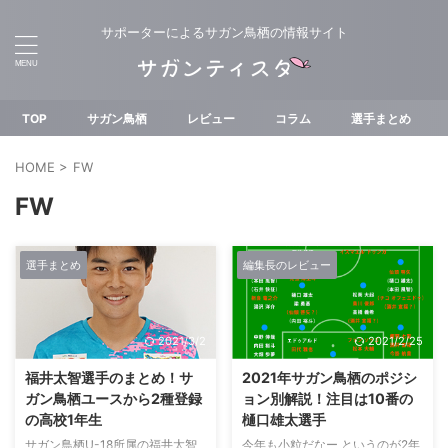
サポーターによるサガン鳥栖の情報サイト
TOP
サガン鳥栖
レビュー
コラム
選手まとめ
HOME
>
FW
FW
選手まとめ
編集長のレビュー
2021/3/2
2021/2/25
福井太智選手のまとめ！サ
2021年サガン鳥栖のポジシ
ガン鳥栖ユースから2種登録
ョン別解説！注目は10番の
の高校1年生
樋口雄太選手
サガン鳥栖U-18所属の福井太智
今年も小粒だなー というのが2年