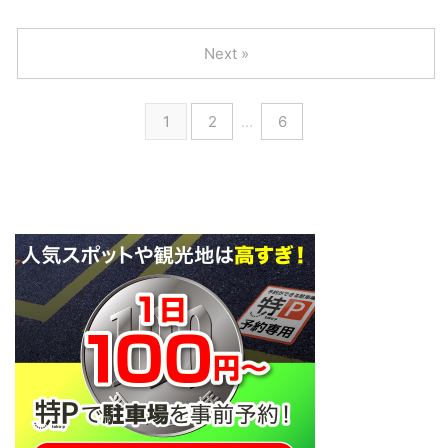
介選手、中野伸哉選手がトップチ
ップチームへ昇格することが内定
ーム登録(2種登録) ／🗣#サガン
(2020.10.9) https://www.sagan-
鳥栖 U-18 #相良竜之介 #中野伸
tosu.net/news/p/4885/ サガン鳥
Next »
哉 選手トップチーム登録(2種登
栖U-18所属の兒玉澪王斗選手が
録)のお知らせ‼️＼“一日でも早く
トップチーム登録(2種登録) ／🗣
チームに必要とされて、活躍でき
#サガン鳥栖 U-18 兒玉澪王斗選
1
2
…
6
るように頑張ります""ここで満足
手トップチーム登録(2種登録)の
せず、1日でも早く試合に出られ
お知らせ‼️＼“少しでも早くサガン
るように頑張ります"🖥
鳥栖の力になれるよう頑張るので
https://t.co/nZpNxZGWSIりゅう
応援よろしくお願いします"詳細
のすけ、シンヤ共に闘おう👊❣️
はこちら
pic.twitter.com/db1seuWUsR—
🔻https://t.co/hnfPeINOmA兒玉
サガン鳥栖公式 ...
選手、共に闘おう👊❣️#saganto ...