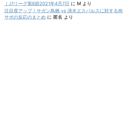
｜J1リーグ第8節2021年4月7日
に
M
より
注目度アップ！サガン鳥栖 vs 清水エスパルスに対する他
サポの反応のまとめ
に
匿名
より