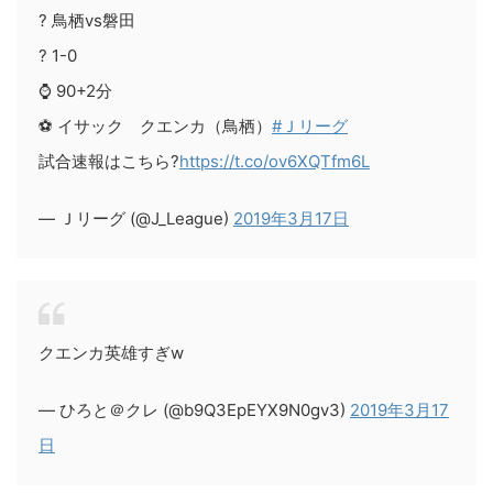
? 鳥栖vs磐田
? 1-0
⌚️ 90+2分
⚽️ イサック クエンカ（鳥栖）
#Ｊリーグ
試合速報はこちら?
https://t.co/ov6XQTfm6L
— Ｊリーグ (@J_League)
2019年3月17日
クエンカ英雄すぎw
— ひろと＠クレ (@b9Q3EpEYX9N0gv3)
2019年3月17
日