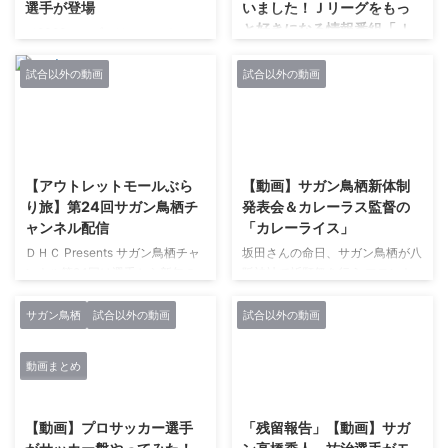
選手が登場
いました！Ｊリーグをもっ
と好きになる情報番組「Ｊ
／2020シーズンはここにチュー
リーグTV」2020年2月18
もく🐭✨ ＼ #サガン鳥栖 の #松
日
岡大起 選手が、 チューもくポイ
試合以外の動画
試合以外の動画
ント を解説🐭🎤
松岡大起選手がミョンヒ体制につ
@saganofficial17 撮影に使用し
いて語ります。 北海道コンサド
たパネルをプレゼント🎁
ーレ札幌の鈴木武蔵選手のジャパ
2021/3/8
2021/3/12
@J_League をフォロー&この投
ネットムサシなど、サガン鳥栖以
稿をRT！応募は、２８日(金)まで
外のコンテンツも楽しい番組で
【アウトレットモールぶら
【動画】サガン鳥栖新体制
❗️#Ｊリーグ #Ｊリーグ開幕
す。
り旅】第24回サガン鳥栖チ
発表会＆カレーラス監督の
#2020の主役は誰だ
https://youtu.be/YUPud_80ONY
ャンネル配信
「カレーライス」
pic.twitter.com/BhkvmmzLVd—
Jリーグ公式チャンネルより Ｊリ
Ｊリーグ (@J_League) February
ＤＨＣ Presents サガン鳥栖チャ
坂田さんの命日、サガン鳥栖が八
ーグ副理事長の原博実がお届けす
19, 2020
ンネル第24回は選手から新年の
阪神社で祈願祭を行う フロント
るＪリーグをもっと好きになる情
挨拶。 高橋義希選手、高橋祐治
やアカデミーなどのスタッフ約５
報番組「ＪリーグTV」。今回は
選手によるアウトレットモールぶ
０人が鳥栖市の八坂神社で祈願祭
サガン鳥栖
試合以外の動画
試合以外の動画
リーグ戦開幕直前企画として、Ｊ
らり旅！ テロップにはサガン鳥
を行ったようです。 竹原社長が
リーグキックオフカンファレンス
栖のモデル担当の文字も.... 映像
年末に入院していたなど、心配な
に出席した選手がゲストで出演し
動画まとめ
はこちら↓↓↓↓
話もありますが、契約更新はおお
ます！Ｊリーグは2月21日・22
2021/2/27
2021/3/12
https://top.dhc.co.jp/tv/sagantos
よそ想定通りに進んでいるとの
日・23日に開幕！ 松岡大起選手
u/
事。新たな新外国人の獲得や金崎
の関連記事や動画
【動画】プロサッカー選手
「残留報告」【動画】サガ
選手の移籍などの噂がありますが