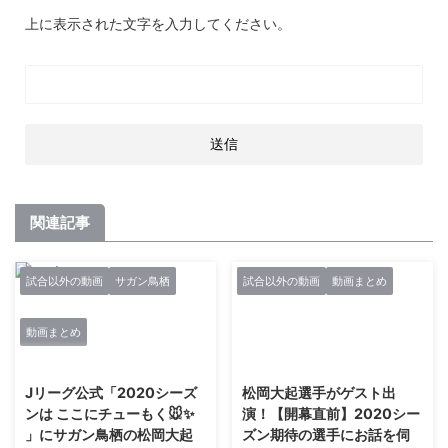
上に表示された文字を入力してください。
関連記事
試合以外の動画
サガン鳥栖
試合以外の動画
動画まとめ
動画まとめ
2021/2/27
2021/2/27
Jリーグ公式「2020シーズ
松岡大起選手がゲスト出
ンは ここにチューもく🐭✨
演！【開幕直前】2020シー
」にサガン鳥栖の松岡大起
ズン期待の選手にお話を伺