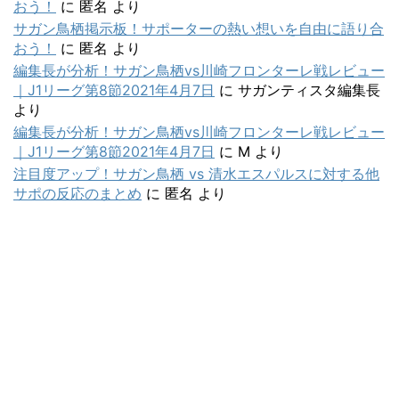
おう！
に
匿名
より
サガン鳥栖掲示板！サポーターの熱い想いを自由に語り合
おう！
に
匿名
より
編集長が分析！サガン鳥栖vs川崎フロンターレ戦レビュー
｜J1リーグ第8節2021年4月7日
に
サガンティスタ編集長
より
編集長が分析！サガン鳥栖vs川崎フロンターレ戦レビュー
｜J1リーグ第8節2021年4月7日
に
M
より
注目度アップ！サガン鳥栖 vs 清水エスパルスに対する他
サポの反応のまとめ
に
匿名
より