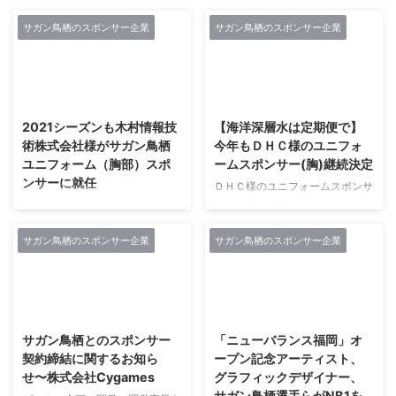
ガンティーノのみなさん、こんに
展開する株式会社Cygames（以
ちは！ 本日は嬉しいニュースが
下サイゲームス、本社：東京都渋
サガン鳥栖のスポンサー企業
サガン鳥栖のスポンサー企業
飛びこんできました。 高濃度フ
谷区、代表取締役社長：渡邊耕
ラバンジェノール配合化粧品でお
一）は、7月にユニフォームスポ
なじみのFORMAL KLEIN(フォー
ンサーをつとめるサガン鳥栖との
2021/2/27
2021/2/27
マルクライン)さんがサガン鳥栖
コラボマッチ「サガフェス」の開
の新規スポンサーに！！ 今期は
催が決定したことをお知らせいた
2021シーズンも木村情報技
【海洋深層水は定期便で】
チームの躍進は続くものの、スポ
します。 サイゲームスは、サガ
術株式会社様がサガン鳥栖
今年もＤＨＣ様のユニフォ
ンサー問題については心配し続け
ン鳥栖のスポンサーの一員として
ユニフォーム（胸部）スポ
ームスポンサー(胸)継続決定
ていたので嬉しいニュースです
Jリーグ百年構想の理念に基づ
ンサーに就任
ね。 ​フォーマルクラインとJリー
き、サガン鳥栖を通じ、ホームタ
ＤＨＣ様のユニフォームスポンサ
グクラブ「サガン鳥栖」とスポン
ウンである鳥栖市、ならびに佐賀
ー(胸)継続決定 サガンティーノの
祝！木村情報技術株式会社様ユニ
サー契約を締結 株式会社フォー
県を元気にします！ 【開催日
みなさん、こんにちは。 今年も
フォームスポンサー(胸部)協賛決
マルクライン(本社：福岡市博多
時】 第一戦：7月2日（土）明治
ＤＨＣ様のユニフォームスポンサ
定 ／🗣#木村情報技術 株式会社
サガン鳥栖のスポンサー企業
サガン鳥栖のスポンサー企業
区、代表取締役：高 ...
安田生命Ｊ１リーグ ２ndステー
ー(胸)継続決定しました。 2019
様ユニフォームスポンサー(胸部)
ジ 第1節（開幕戦）対FC東 ...
年も宜しくお願いします(･ω･)bｸﾞ
協賛決定❣️＼"昨年11月より胸スポ
ｯ 2019年も宜しくお願いします?
ンサーとなり、思った以上の大き
2021/2/27
2021/2/27
⚽️ 株式会社ディーエイチシー様
な反響とたくさん感謝の言葉をい
ユニフォームスポンサー(胸)継続
ただき、これは企業理念の人に喜
サガン鳥栖とのスポンサー
「ニューバランス福岡」オ
決定のお知らせ | サガン鳥栖 [公
ばれる事を具現化していると感じ
契約締結に関するお知ら
ープン記念アーティスト、
式] オフィシャルサイト #サガ
ました"#サガンティーノ の皆様
せ〜株式会社Cygames
グラフィックデザイナー、
ン鳥栖
が勝ち得た契約です👏
サガン鳥栖選手らがNB1を