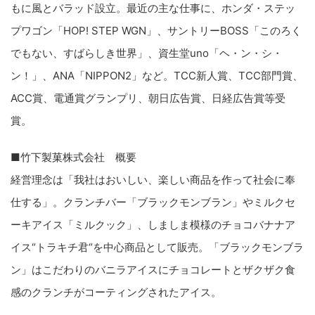
もに風とバラッド設立。最近の主な仕事に、ホンダ・ステッ
プワゴン「HOP! STEP WGN」、サントリーBOSS「このろく
でもない、すばらしき世界」、資生堂uno「ヘ・ン・シ・
ン！」、ANA「NIPPON2」など。TCC新人賞、TCC部門賞、
ACC賞、電通賞グランプリ、朝日広告賞、日経広告賞等受
賞。
■竹下製菓株式会社 概要
経営理念は「我社はおいしい、楽しい商品を作って社会に奉
仕する」。クランチバー「ブラックモンブラン」やミルクセ
ーキアイス「ミルクック」、しましま模様のチョコバナナア
イス“トラキチ君“を中心商品として販売。「ブラックモンブラ
ン」はこだわりのバニラアイスにチョコレートとザクザク食
感のクランチがコーティングされたアイス。