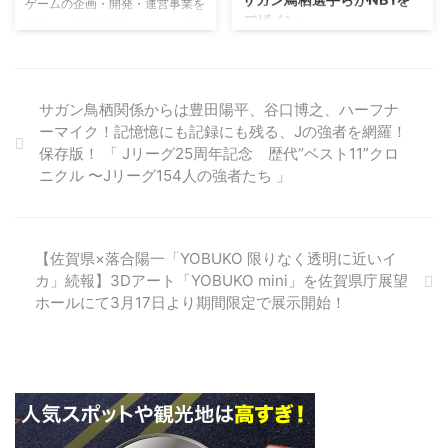
#DHChttps://t.co/BCXcZRa730
@kimurainfo1
ゲームの企画・開発・運営事業を
デザイン
— DHC (@DHC_JP) 2019年1月
pic.twitter.com/asPtuTssax— サ
展開する株式会社Cygames（以
15日 DHC海洋深層水は定期便 ...
ガン鳥栖公式 (@saganofficial17)
下サイゲームス、本社：東京都渋
株式会社ニューバランス ジャパ
Janu ...
谷区、代表取締役社長：渡邊耕
ン（本社所在地：東京都千代田
一）はこのたび、サガン鳥栖（株
区、代表取締役社長：久保田 伸
式会社サガン・ドリームス）とス
一）は、2019年12月13日（金）
サガン鳥栖関係からは豊田陽平、谷口博之、ハーフナ
ポンサー契約を締結したことをお
に福岡県福岡市中央区天神に「ニ
ーマイク！記憶憶にも記録にも残る、Jの強者を網羅！
知らせいたします。これにより、
ューバランス福岡」をオープンい
保存版！ 「 Jリーグ25周年記念 歴代“ベスト11”クロ
ユニフォームの背中部分とサガン
たしました。シューズ、アパレ
ニクル 〜Jリーグ154人の強者たち 」
鳥栖のホームスタジアムであるベ
ル、アクセサリーを合わせて九州
ストアメニティスタジアムの看板
随一の品ぞろえとなる「ニューバ
などへサイゲームスのロゴが掲出
ランス福岡」ではオープンを記念
されます。契約期間は2015年7月
し、シューズカスタマイズサービ
【佐賀県×落合陽一「YOBUKO 限りなく透明に近いイ
1日から、2016年1月31日までで
ス「NB1」をニューバランスと縁
カ」続報】3Dアート「YOBUKO mini」を佐賀県庁展望
す。 背中部分に弊社のロゴが入
のあるアーティスト、グラフィッ
ホールにて3月17日より期間限定で展示開始！
った新ユニフォームは2015明治
クデザイナー、スポーツ選手らが
安田生命J１リー ...
それぞれのコンセプトでデザイン
したカスタマイズシューズを作成
し、展示しています。デザ ...