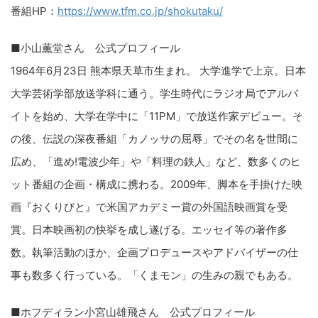
番組HP：
https://www.tfm.co.jp/shokutaku/
■小山薫堂さん 公式プロフィール
1964年6月23日 熊本県天草市生まれ。 大学進学で上京。日本
大学芸術学部放送学科に通う。学生時代にラジオ局でアルバ
イトを始め、大学在学中に「11PM」で放送作家デビュー。そ
の後、伝説の深夜番組「カノッサの屈辱」でその名を世間に
広め、「進め!電波少年」や「料理の鉄人」など、数多くのヒ
ット番組の企画・構成に携わる。2009年、脚本を手掛けた映
画『おくりびと』で米国アカデミー賞の外国語映画賞を受
賞。日本映画初の快挙を成し遂げる。エッセイ等の著作多
数。執筆活動のほか、企画プロデュースやアドバイザーの仕
事も数多く行っている。「くまモン」の生みの親でもある。
■ホフディラン小宮山雄飛さん 公式プロフィール