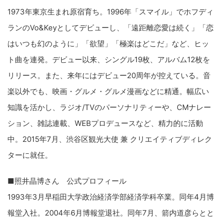
1973年東京生まれ原宿育ち。1996年「スマイル」でホフディ
ランのVo&Keyとしてデビューし、「遠距離恋愛は続く」「恋
はいつも幻のように」「欲望」「極楽はどこだ」など、ヒッ
ト曲を連発。デビュー以来、シングル19枚、アルバム12枚を
リリース。また、来年にはデビュー20周年が控えている。音
楽以外でも、映画・グルメ・グルメ漫画などに精通。幅広い
知識を活かし、ラジオ/TVのパーソナリティーや、CMナレー
ション、雑誌連載、WEBプロデュースなど、精力的に活動
中。2015年7月、渋谷区観光大使 兼 クリエイティブディレク
ターに就任。
■照井晶博さん 公式プロフィール
1993年3月早稲田大学政治経済学部経済学科卒業。同年4月博
報堂入社。2004年6月博報堂退社。同年7月、箭内道彦らとと