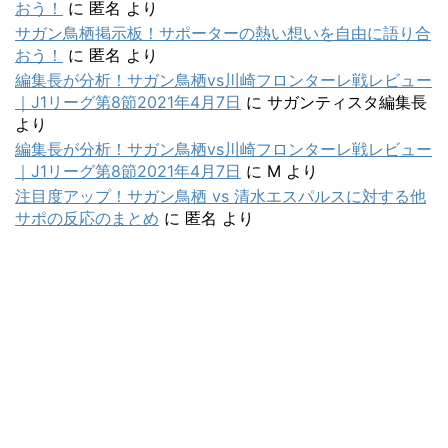
おう！
に
匿名
より
サガン鳥栖掲示板！サポーターの熱い想いを自由に語り合
おう！
に
匿名
より
編集長が分析！サガン鳥栖vs川崎フロンターレ戦レビュー
｜J1リーグ第8節2021年4月7日
に
サガンティスタ編集長
より
編集長が分析！サガン鳥栖vs川崎フロンターレ戦レビュー
｜J1リーグ第8節2021年4月7日
に
M
より
注目度アップ！サガン鳥栖 vs 清水エスパルスに対する他
サポの反応のまとめ
に
匿名
より