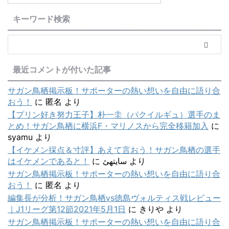
キーワード検索
最近コメントが付いた記事
サガン鳥栖掲示板！サポーターの熱い想いを自由に語り合
おう！
に
匿名
より
【プリン好き努力王子】朴一圭（パクイルギュ）選手のま
とめ！サガン鳥栖に横浜F・マリノスから完全移籍加入
に
syamu
より
【イケメン採点＆寸評】あえて言おう！サガン鳥栖の選手
はイケメンであると！
に
سایتهئ
より
サガン鳥栖掲示板！サポーターの熱い想いを自由に語り合
おう！
に
匿名
より
編集長が分析！サガン鳥栖vs徳島ヴォルティス戦レビュー
｜J1リーグ第12節2021年5月1日
に
きりや
より
サガン鳥栖掲示板！サポーターの熱い想いを自由に語り合