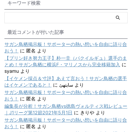
キーワード検索
最近コメントが付いた記事
サガン鳥栖掲示板！サポーターの熱い想いを自由に語り合
おう！
に
匿名
より
【プリン好き努力王子】朴一圭（パクイルギュ）選手のま
とめ！サガン鳥栖に横浜F・マリノスから完全移籍加入
に
syamu
より
【イケメン採点＆寸評】あえて言おう！サガン鳥栖の選手
はイケメンであると！
に
سایتهئ
より
サガン鳥栖掲示板！サポーターの熱い想いを自由に語り合
おう！
に
匿名
より
編集長が分析！サガン鳥栖vs徳島ヴォルティス戦レビュー
｜J1リーグ第12節2021年5月1日
に
きりや
より
サガン鳥栖掲示板！サポーターの熱い想いを自由に語り合
おう！
に
匿名
より