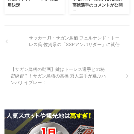
ド（イニエスタデザイン）」を、
用決定
高徳選手のコメントが公開
開式として生まれ変わり美しい球
2018年11月30日より申込・発行
に
技場になりました。 １番の魅力
ヴィッセル神戸のMF.アンドレス
することを決定しましたので、お
は、プレーするグランドと観客席
イニエスタ選手が日本政府観光局
2019年8月14日（水）にヴィッセ
知らせいたします。また、本日、
が近い事です。 ボールを蹴 ...
（JNTO）の欧州向け訪日プロモ
ル神戸に加入し、7年半ぶりにＪ
本カードの発表記者会見を「ノエ
ーションに起用されることが決定
リーグに復帰することになった酒
ビアスタジアム神戸」にて実施し
しました。 https://www.vissel-
井高徳選手の加入についてのコメ
ました。会見には、アンドレス
サッカーJ1・サガン鳥栖 フェルナンド・トー
kobe.co.jp/news/article/15706.h
ントを公開いたします。 －加入
イニエスタ選手（ヴィッセル神
レス氏 佐賀県の「SSPアンバサダー」に就任
tml キャンペーンでは、ヴィッセ
の意気込みについて ドイツから
戸）と、スペシャルゲストとして
ル神戸の本拠地である神戸やオフ
ヴィッセル神戸に移籍できたこと
小柳 ルミ子さん（歌手・女優 ...
の時間を利用して家族で訪れた奈
をすごくうれしく思っています。
良を楽しむ様子など、イニエスタ
ドイツで8年間経験してきたこと
【サガン鳥栖の動画】鍵はトーレス選手との秘
選手が紹介する日本の魅力を動画
をチームに還元できればと思いま
密練習？！サガン鳥栖の高橋 秀人選手が選ぶハ
で撮影し、イニエスタ選手自身の
す。チームが今あまりいい状態で
ンパナイプレー！
SNSやイニエスタTV、JNTOの
ない中、自分の加入が刺激になっ
YouTubeチャンネルで順次公開し
て少しでも上にあがっていければ
ます。 また、今回 ...
と思います。 －神戸に決めた一
番の理由は？ 一番の理由と言わ
れると難しいです。海外でやり続
けたい意思はありました。 ...