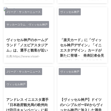
骨ロゴのデザインを、5/12（日）
神戸株式会社/本社：神戸市中央
にノエビアスタジアム神戸で開催
区、代表取締役社長：立花陽三）
されます明治安田生命J1リーグ第
は、DFジョアン オマリ選手
Jリーグ・サッカーニュース
ヴィッセル神戸
11節vs.鹿島から変更いたしま
（31）がFC東京へ完全移籍する
す。それに伴い、オーセンティッ
ことに決まりましたので、お知ら
サッカーコラム
ヴィッセル神戸
クユニフォーム・レプリカユニフ
せいたします。 【プロフィー
2019/12/8
2021/2/27
ォームを購入されたお客様に貼付
ル】 ■本名：JOAN
可能な新デザインロゴワッペンを
OUMARI（ジョアン オマリ） ■
ヴィッセル神戸のホームグ
「楽天カード」に「ヴィッ
配布することをお知らせいたしま
生年月日：1988年8月19日（31
ランド「ノエビアスタジア
セル神戸デザイン」「イニ
す。 https://vissel-
歳） ■身長／体重：187cm／
ム」は、選手と観客が近い
エスタデザイン」カードが
kobe.co.jp/news/article/16140.h
84kg ■ポジション：DF ■国籍：
新たに登場 - 発表記者会見
tml 鎖骨ロゴデザイン変更点
レバノン／ドイツ ■チーム歴：
出典:https://www.vissel-
にはアンドレス イニエスタ
※2nd,3rdユニフォームも1st同様
フュクセ・ベルリン（'07
kobe.co.jp/stadium/ ヴィッセル
選手と小柳 ルミ子さんが登
に変更 新デザインロゴワッペン
～'08/GER）→SVバーベルズベル
神戸は、Jリーグ１部で試合を行
壇 -
...
グ（'08～'11/GER）→FCロート
うプロサッカーチームです。 優
Jリーグ・サッカーニュース
ヴィッセル神戸
...
勝はまだありませんが、近年は海
楽天カード株式会社（本社：東京
外から有名選手を獲得して強化し
都世田谷区、代表取締役社長：穂
ヴィッセル神戸
ています。 そんなチームのホー
坂 雅之）、以下「楽天カー
2021/2/27
2021/2/27
ムグランドは、神戸市兵庫区にあ
ド」）は、JリーグJ1クラブ「ヴ
るノエビアスタジアムです。 元
ィッセル神戸」を券面デザインに
アンドレス イニエスタ選手
【ヴィッセル神戸】ドイツ
は、神戸の市民球場として存在し
採用した「楽天カード（ヴィッセ
「日本政府観光局の欧州向
のハンブルガーSVからヴィ
ていましたが２００１年に新しく
ル神戸デザイン）」と「楽天カー
け訪日キャンペーン」に起
ッセル神戸に加入した酒井
改築されます。 屋根が付き、閉