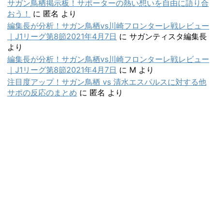
サガン鳥栖掲示板！サポーターの熱い想いを自由に語り合
おう！
に
匿名
より
編集長が分析！サガン鳥栖vs川崎フロンターレ戦レビュー
｜J1リーグ第8節2021年4月7日
に
サガンティスタ編集長
より
編集長が分析！サガン鳥栖vs川崎フロンターレ戦レビュー
｜J1リーグ第8節2021年4月7日
に
M
より
注目度アップ！サガン鳥栖 vs 清水エスパルスに対する他
サポの反応のまとめ
に
匿名
より