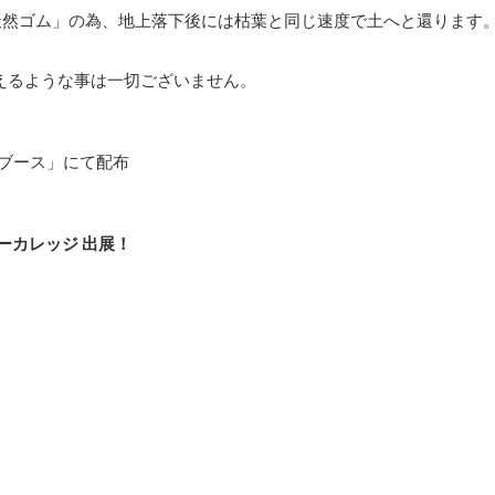
天然ゴム」の為、地上落下後には枯葉と同じ速度で土へと還ります
えるような事は一切ございません。
ブース」にて配布
ィーカレッジ 出展！