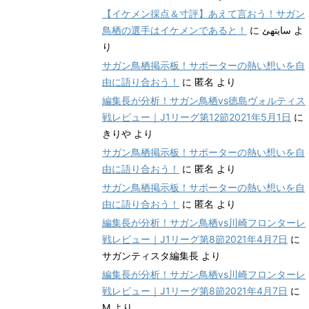
【イケメン採点＆寸評】あえて言おう！サガン
鳥栖の選手はイケメンであると！
に
سایتهئ
よ
り
サガン鳥栖掲示板！サポーターの熱い想いを自
由に語り合おう！
に
匿名
より
編集長が分析！サガン鳥栖vs徳島ヴォルティス
戦レビュー｜J1リーグ第12節2021年5月1日
に
きりや
より
サガン鳥栖掲示板！サポーターの熱い想いを自
由に語り合おう！
に
匿名
より
サガン鳥栖掲示板！サポーターの熱い想いを自
由に語り合おう！
に
匿名
より
編集長が分析！サガン鳥栖vs川崎フロンターレ
戦レビュー｜J1リーグ第8節2021年4月7日
に
サガンティスタ編集長
より
編集長が分析！サガン鳥栖vs川崎フロンターレ
戦レビュー｜J1リーグ第8節2021年4月7日
に
M
より