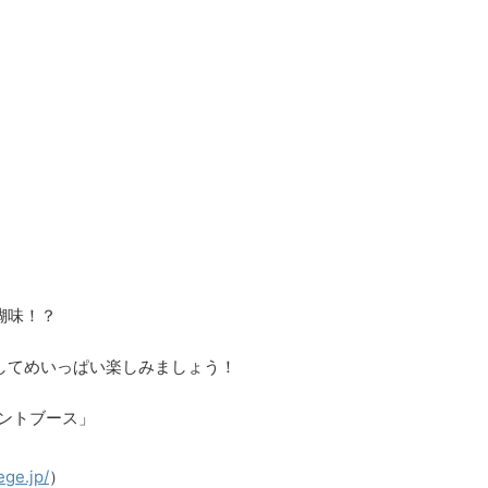
醐味！？
してめいっぱい楽しみましょう！
ントブース」
ege.jp/
）