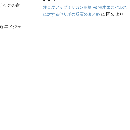
リックの命
注目度アップ！サガン鳥栖 vs 清水エスパルス
に対する他サポの反応のまとめ
に
匿名
より
近年メジャ