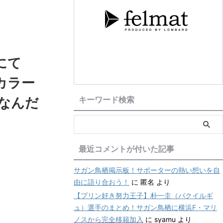
にて
カラー
なんだ
キーワード検索
最近コメントが付いた記事
サガン鳥栖掲示板！サポーターの熱い想いを自
由に語り合おう！
に
匿名
より
【プリン好き努力王子】朴一圭（パクイルギ
ュ）選手のまとめ！サガン鳥栖に横浜F・マリ
ノスから完全移籍加入
に
syamu
より