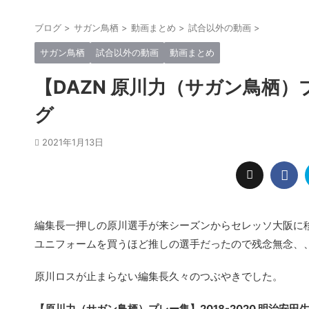
ブログ
>
サガン鳥栖
>
動画まとめ
>
試合以外の動画
>
サガン鳥栖
試合以外の動画
動画まとめ
【DAZN 原川力（サガン鳥栖）プ
グ
2021年1月13日
編集長一押しの原川選手が来シーズンからセレッソ大阪に
ユニフォームを買うほど推しの選手だったので残念無念、
原川ロスが止まらない編集長久々のつぶやきでした。
【原川力（サガン鳥栖）プレー集】2018-2020 明治安田生