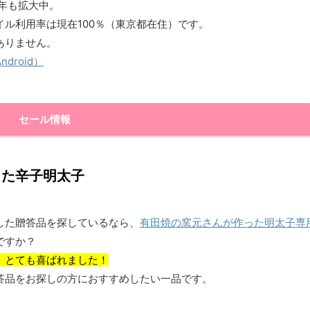
1年も拡大中。
ル利用率は現在100％（東京都在住）です。
ありません。
roid）
セール情報
った辛子明太子
した贈答品を探しているなら、
有田焼の窯元さんが作った明太子専
ですか？
、とても喜ばれました！
答品をお探しの方におすすめしたい一品です。