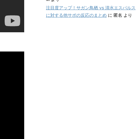
注目度アップ！サガン鳥栖 vs 清水エスパルス
に対する他サポの反応のまとめ
に
匿名
より