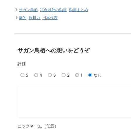
-
サガン鳥栖
,
試合以外の動画
,
動画まとめ
-
劇的
,
原川力
,
日本代表
サガン鳥栖への想いをどうぞ
評価
5
4
3
2
1
なし
ニックネーム（任意）