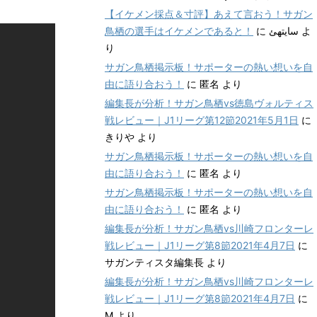
【イケメン採点＆寸評】あえて言おう！サガン
鳥栖の選手はイケメンであると！
に
سایتهئ
よ
り
サガン鳥栖掲示板！サポーターの熱い想いを自
由に語り合おう！
に
匿名
より
編集長が分析！サガン鳥栖vs徳島ヴォルティス
戦レビュー｜J1リーグ第12節2021年5月1日
に
きりや
より
サガン鳥栖掲示板！サポーターの熱い想いを自
由に語り合おう！
に
匿名
より
サガン鳥栖掲示板！サポーターの熱い想いを自
由に語り合おう！
に
匿名
より
編集長が分析！サガン鳥栖vs川崎フロンターレ
戦レビュー｜J1リーグ第8節2021年4月7日
に
サガンティスタ編集長
より
編集長が分析！サガン鳥栖vs川崎フロンターレ
戦レビュー｜J1リーグ第8節2021年4月7日
に
M
より