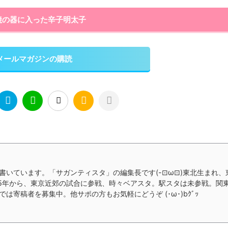
焼の器に入った辛子明太子
メールマガジンの購読
書いています。「サガンティスタ」の編集長です(-⊡ω⊡)東北生まれ、
15年から、東京近郊の試合に参戦、時々ベアスタ。駅スタは未参戦。関
寄稿者を募集中。他サポの方もお気軽にどうぞ (･ω･)bｸﾞｯ