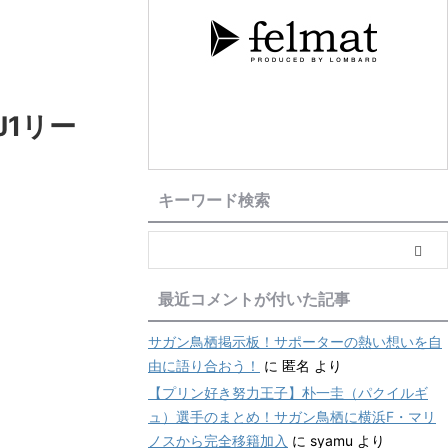
J1リー
キーワード検索
最近コメントが付いた記事
サガン鳥栖掲示板！サポーターの熱い想いを自
由に語り合おう！
に
匿名
より
【プリン好き努力王子】朴一圭（パクイルギ
ュ）選手のまとめ！サガン鳥栖に横浜F・マリ
ノスから完全移籍加入
に
syamu
より