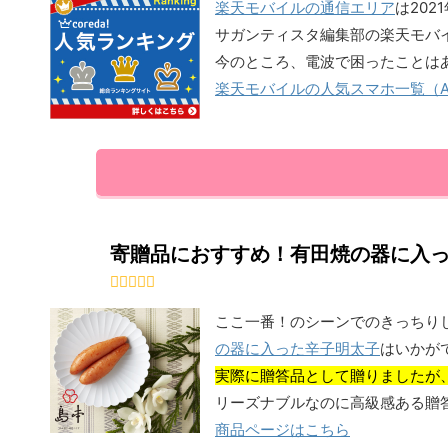
楽天モバイルの通信エリア
は202
サガンティスタ編集部の楽天モバイ
今のところ、電波で困ったことは
楽天モバイルの人気スマホ一覧（And
寄贈品におすすめ！有田焼の器に入
ここ一番！のシーンでのきっちり
の器に入った辛子明太子
はいかが
実際に贈答品として贈りましたが
リーズナブルなのに高級感ある贈
商品ページはこちら