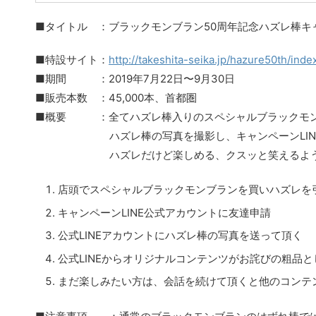
■タイトル ：ブラックモンブラン50周年記念ハズレ棒キ
■特設サイト：
http://takeshita-seika.jp/hazure50th/inde
■期間 ：2019年7月22日〜9月30日
■販売本数 ：45,000本、首都圏
■概要 ：全てハズレ棒入りのスペシャルブラックモン
ハズレ棒の写真を撮影し、キャンペーンLINEア
ハズレだけど楽しめる、クスッと笑えるような
店頭でスペシャルブラックモンブランを買いハズレを
キャンペーンLINE公式アカウントに友達申請
公式LINEアカウントにハズレ棒の写真を送って頂く
公式LINEからオリジナルコンテンツがお詫びの粗品
まだ楽しみたい方は、会話を続けて頂くと他のコンテ