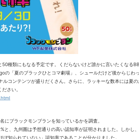
50種類にもなる予定です。くだらないけど誰かに言いたくなるB
igoの「夏のブラックひとコマ劇場」、シュールだけど後からじわ
オリジナルコンテンツが盛りだくさん。さらに、ラッキーな数本には夏
ください。
.html
175名にブラックモンブランを知っているかを調査。
92%と、九州圏は予想通りの高い認知率が証明されました。しかし
「ほぼ知られていない」認知率であることが分かりました。