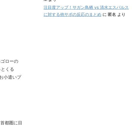
注目度アップ！サガン鳥栖 vs 清水エスパルス
に対する他サポの反応のまとめ
に
匿名
より
Bゴローの
っとくる
のお小遣いプ
、首都圏に目