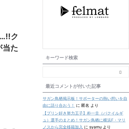
!!ク
が当た
キーワード検索
最近コメントが付いた記事
サガン鳥栖掲示板！サポーターの熱い想いを自
由に語り合おう！
に
匿名
より
【プリン好き努力王子】朴一圭（パクイルギ
ュ）選手のまとめ！サガン鳥栖に横浜F・マリ
ノスから完全移籍加入
に
syamu
より