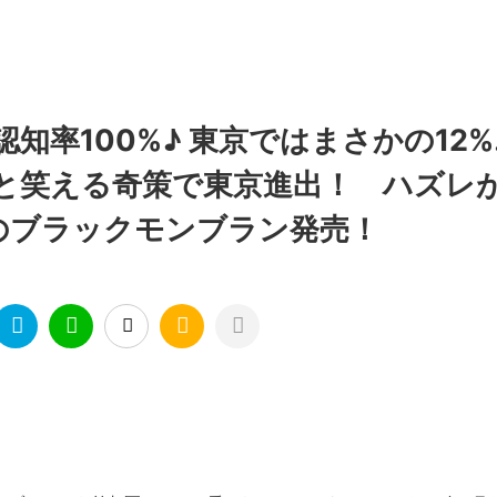
率100%♪ 東京ではまさかの12%…
と笑える奇策で東京進出！ ハズレ
のブラックモンブラン発売！