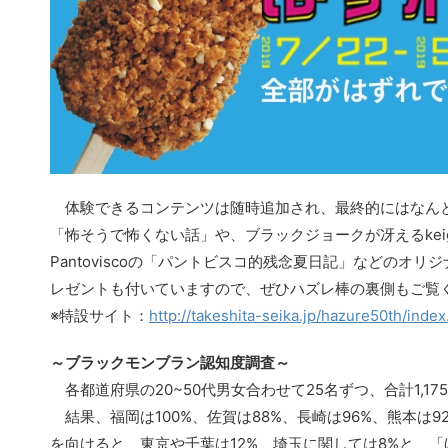
体験できるコンテンツは随時追加され、最終的にはなんと
「怖そうで怖くない話」や、ブラックジョークが冴えるke
Pantoviscoの「パントビスコ的残念夏日記」などの
レゼントも付いていますので、ぜひハズレ棒の裏側もご覧
※特設サイト：
http://takeshita-seika.jp/hazure50th/index
～ブラックモンブラン認知度調査～
各都道府県の20~50代男女合わせて25名ずつ、合計1,
結果、福岡は100%、佐賀は88%、長崎は96%、熊本は
を向けると、東京や千葉は12%、埼玉に関しては8%と、