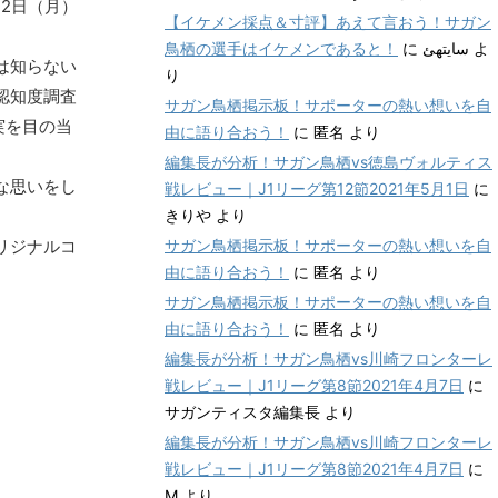
2日（月）
【イケメン採点＆寸評】あえて言おう！サガン
。
鳥栖の選手はイケメンであると！
に
سایتهئ
よ
は知らない
り
認知度調査
サガン鳥栖掲示板！サポーターの熱い想いを自
実を目の当
由に語り合おう！
に
匿名
より
編集長が分析！サガン鳥栖vs徳島ヴォルティス
な思いをし
戦レビュー｜J1リーグ第12節2021年5月1日
に
きりや
より
リジナルコ
サガン鳥栖掲示板！サポーターの熱い想いを自
由に語り合おう！
に
匿名
より
サガン鳥栖掲示板！サポーターの熱い想いを自
由に語り合おう！
に
匿名
より
編集長が分析！サガン鳥栖vs川崎フロンターレ
戦レビュー｜J1リーグ第8節2021年4月7日
に
サガンティスタ編集長
より
編集長が分析！サガン鳥栖vs川崎フロンターレ
戦レビュー｜J1リーグ第8節2021年4月7日
に
M
より