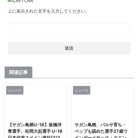
上に表示された文字を入力してください。
関連記事
ニュース
ニュース
2021/3/12
2021/3/12
【サガン鳥栖U-18】板橋洋
サガン鳥栖、バルサ育ち・
青選手、松岡大起選手 U-18
ペップも認めた選手27歳ウ
日本代表スペイン遠征(2/2
インガーイサック・クエン