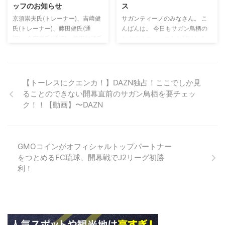
ッフのお知らせ
ス
京須崇夫氏(トレーナー)、吉﨑健
サガンティーノのみなさん。 こ
氏(トレーナー)、藤田健氏(通
んばんは。 今日もサガン鳥栖の
訳)、金宏栄氏(通訳)、前田知洋氏
おすすめニュースをお届けしま
(通訳)の新加入が決定しました。
す。 ルヴァン杯第2節柏レイソル
藤田氏はスペインでも指導歴があ
戦にてついに、今期初勝
るので、しっかりしてそうです。
利！！！！！ いやーやっぱり勝
...前任の方とは違って...。 京須 崇
利はいいですね！ （中の人が勝
【トーレスにクエンカ！】DAZN独占！ここでしか見
夫(きょうす たかお) 生年月日
利の美酒に酔いすぎて、次の日ま
ることのできない開幕直前のサガン鳥栖を要チェッ
1984年7月4日(34歳) 出身地 大阪
るでやる気が出なかったのは秘密
ク！！【動画】〜DAZN
府 京須崇夫氏コメント チーム、
です 笑） 柏戦はサガンティスタ
選手、サガン鳥栖の皆さんの力に
中の人が諦めない原川がやってく
なれるよう、メディカル面からサ
れました！ リオオリンピックで
ポートしていきたいと思いますの
は、中島翔哉、南野、鈴木武蔵、
GMOコインがオフィシャルトップパートナー
で、これから宜しくお願い致しま
浅野、遠藤、大島、室屋などの
をつとめるFC琉球、開幕戦でJ2リーグ初勝
す。 吉﨑 健(よしざき けん) 生年
錚々たるメンバーの中でスタメン
利！
月日 19 ...
で出場してますからね。 最近は
いまいち調子がよくなかったです
が、是非 ...