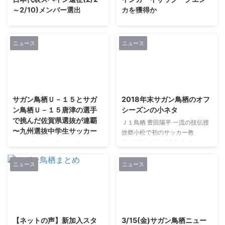
～2/10)メンバー選出
カを獲得か
先日２種登録が発表されたGK・
サガン鳥栖が元バルセロナのクエ
板橋洋青選手、MF・松岡大起選
ンカ選手に興味、と地元紙が報じ
手がU-18日本代表スペイン遠征
ました。 コスタリカ代表のFWジ
ニュース
ニュース
(2/2～2/10)メンバーに選出され
ョアン・ベネガス選手の噂も出て
ました。 U17日本代表に続いての
います。 両者とも戦力として魅
選出となります。 このまま順調
力的ですが、前線は戦力が足りて
2021/2/27
2021/3/12
に成長してA代表まで上り詰めて
いる状況。 主力の放出があるの
欲しいです。 この度、サガン鳥
でしょうか？ 続報を待ちます。
サガン鳥栖Ｕ－１５とサガ
2018年末サガン鳥栖のオフ
栖U-18所属のGK・板橋洋青選
サガン鳥栖、バルサ育ちの27歳
ン鳥栖Ｕ－１５唐津の選手
シーズンの小ネタ
手、MF・松岡大起選手がU-18日
ウインガーを獲得か？ かつてペ
で挑んだ佐賀県選抜が連覇
Ｊ１鳥栖 豊田陽平 一流の技伝授
本代表スペイン遠征(2/2～2/10)
ップも認めた「周囲を輝かせられ
〜九州選抜中学生サッカー
故郷小松で初のサッカー教
メンバーに選出されましたのでお
る選手」
室 47NEWS小松市出身でサッカ
知らせいたします。今回のU-18
https://headlines.yahoo.co.jp/art
佐賀県選抜が連覇 九州選抜中学
ー元日本代表ＦＷの豊田陽平選手
日本代表スペイン遠征では、
icle?a=20190109-00052467-
生サッカー｜スポーツ,行政・社
（３３）＝Ｊ１サガン鳥栖＝によ
『U-19 International Tourn ...
sdigestw-socc 所属クラブ
会｜佐賀新聞ニュース｜佐賀新聞
ニュース
ニュース
る「クリスマス サッカークリニ
2007 ...
LiVE 佐賀新聞第３９回九州選抜
ック」（北陸中日新聞後援）が二
中学生サッカー大会が５、６の両
十四日、市こまつドームで開 ......
日、鹿児島県立サッカー・ラグビ
2021/2/27
2021/2/27
ー場であり、サガン鳥栖Ｕ－１５
とサガン鳥栖Ｕ－１５唐津の選手
【ネットの声】新加入スタ
3/15(金)サガン鳥栖ニュー
で挑んだ佐賀県選抜が２ ......