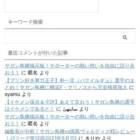
キーワード検索
最近コメントが付いた記事
サガン鳥栖掲示板！サポーターの熱い想いを自由に語り合
おう！
に
匿名
より
【プリン好き努力王子】朴一圭（パクイルギュ）選手のま
とめ！サガン鳥栖に横浜F・マリノスから完全移籍加入
に
syamu
より
【イケメン採点＆寸評】あえて言おう！サガン鳥栖の選手
はイケメンであると！
に
سایتهئ
より
サガン鳥栖掲示板！サポーターの熱い想いを自由に語り合
おう！
に
匿名
より
編集長が分析！サガン鳥栖vs徳島ヴォルティス戦レビュー
｜J1リーグ第12節2021年5月1日
に
きりや
より