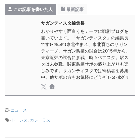
この記事を書いた人
最新記事
サガンティスタ編集長
わかりやすく面白くをテーマに戦術ブログを
書いています。「サガンティスタ」の編集長
です(-⊡ω⊡)東北生まれ、東北育ちのサガン
ティーノ。サガン鳥栖の試合は2015年から、
東京近郊の試合に参戦、時々ベアスタ。駅ス
タは未参戦。関東鳥栖サポの盛り上がりも楽
しみです。サガンティスタでは寄稿者を募集
中。他サポの方もお気軽にどうぞ (･ω･)bｸﾞｯ
-
ニュース
-
トーレス
,
カレーラス