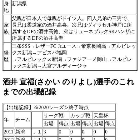
身
新潟県
地
父親が日本人で母親がドイツ人。四人兄弟の三男で、
家
長兄は柔道家の酒井高喜、次兄はヴィッセル神戸に所
族
属するDFの酒井高徳、弟はリューネブルクSKハンザに
所属するDFの酒井高聖
三条SSS→レザーFC Jrユース→帝京長岡高→アルビレッ
経
クス新潟→アビスパ福岡
歴
→アルビレックス新潟→ファジアーノ岡山→アルビレ
ックス新潟→大宮アルディージャ
酒井 宣福(さかい のりよし)選手のこれ
までの出場記録
【出場記録】※2020シーズン終了時点
リーグ戦
カップ戦
天皇杯
年
チーム
出場
得点
出場
得点
出場
得点
2011
新潟
Ｊ１
3
0
0
0
0
0
2012
新潟
Ｊ１
2
0
1
0
1
0