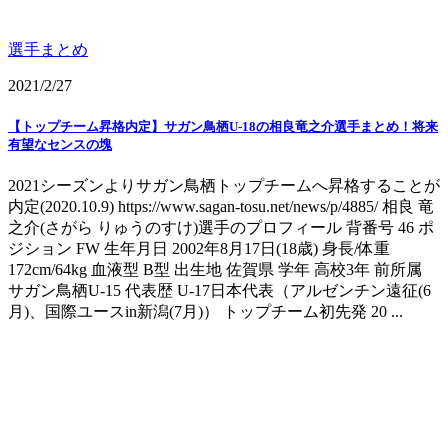
選手まとめ
2021/2/27
【トップチーム昇格内定】サガン鳥栖U-18の相良竜之介選手まとめ！将来
有望なセンスの塊
2021シーズンよりサガン鳥栖トップチームへ昇格することが
内定(2020.10.9) https://www.sagan-tosu.net/news/p/4885/ 相良 竜
之介(さがら りゅうのすけ)選手のプロフィール 背番号 46 ポ
ジション FW 生年月日 2002年8月17日(18歳) 身長/体重
172cm/64kg 血液型 B型 出生地 佐賀県 学年 高校3年 前所属
サガン鳥栖U-15 代表歴 U-17日本代表（アルゼンチン遠征(6
月)、国際ユースin新潟(7月)） トップチーム初先発 20 ...