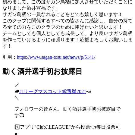
初めまして、この度サガン鳥栖に加入させていただくことに
なりました酒井宣福です。
サガン鳥栖の一員なれることをとても嬉しく思います！
このクラブに関係するすべての皆さんに感謝し、自分の持て
る全ての力をこのクラブのために捧げたいと思います！
チームとしても個人としても成長して、より良いサガン鳥栖
を作っていけるように頑張ります！応援よろしくお願いしま
す！
引用：
https://www.sagan-tosu.net/news/p/5141/
動く酒井選手初お披露目
／
👑
#Jリーグマスコット総選挙2021
📣
＼
フォロワーの皆さん、動く酒井選手初お披露目で
す🥰
1️⃣アプリ"ClubJ.LEAGUE"から投票👈毎日投票可
♥️