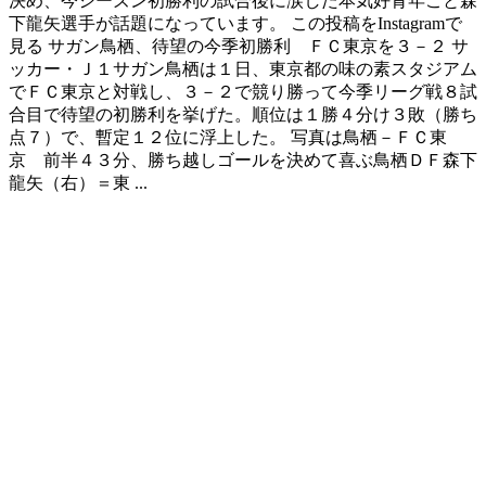
決め、今シーズン初勝利の試合後に涙した本気好青年こと森
下龍矢選手が話題になっています。 この投稿をInstagramで
見る サガン鳥栖、待望の今季初勝利 ＦＣ東京を３－２ サ
ッカー・Ｊ１サガン鳥栖は１日、東京都の味の素スタジアム
でＦＣ東京と対戦し、３－２で競り勝って今季リーグ戦８試
合目で待望の初勝利を挙げた。順位は１勝４分け３敗（勝ち
点７）で、暫定１２位に浮上した。 写真は鳥栖－ＦＣ東
京 前半４３分、勝ち越しゴールを決めて喜ぶ鳥栖ＤＦ森下
龍矢（右）＝東 ...