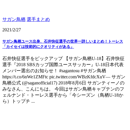
サガン鳥栖
選手まとめ
2021/2/27
サガン鳥栖ユース出身、石井快征選手の世界一詳しいまとめ！トーレス
「カイセイは技術的にクオリティがある」
石井快征選手をピックアップ 【サガン鳥栖U-18】石井快征
選手『2018 SBSカップ国際ユースサッカー』U-18日本代表
メンバー選出のお知らせ！ #sagantosu #サガン鳥栖
https://t.co/6nWe1ZMFtc pic.twitter.com/WBzKfdcXuV— サガン
鳥栖公式 (@saganofficial17) 2018年8月6日 サガンティーノの
みなさん、こんにちは。 今回はサガン鳥栖キャプテンのフ
ェルナンド・トーレス選手から「今シーズン（鳥栖U-18か
ら）トップチ ...