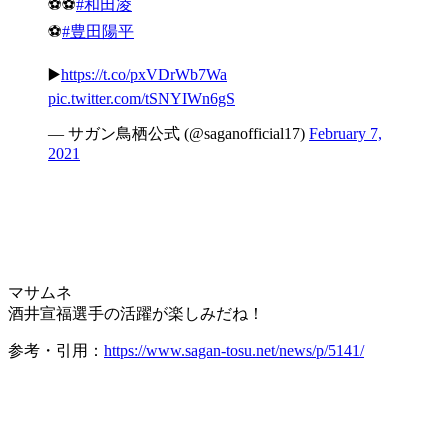
⚽️⚽️
#和田凌
⚽️
#豊田陽平
▶️
https://t.co/pxVDrWb7Wa
pic.twitter.com/tSNYIWn6gS
— サガン鳥栖公式 (@saganofficial17)
February 7,
2021
マサムネ
酒井宣福選手の活躍が楽しみだね！
参考・引用：
https://www.sagan-tosu.net/news/p/5141/