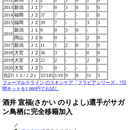
2013
新潟
Ｊ１
7
0
3
0
1
0
2014
福岡
Ｊ２
37
7
-
-
1
0
2015
福岡
Ｊ２
39
7
-
-
3
3
新潟
Ｊ１
9
0
3
0
-
-
2016
岡山
Ｊ２
6
0
-
-
2
0
2017
新潟
Ｊ１
11
1
2
0
1
0
2018
大宮
Ｊ２
36
3
-
-
0
0
2019
大宮
Ｊ２
22
2
-
-
2
0
2020
大宮
Ｊ２
5
0
-
-
-
-
合計(Ｊ１/Ｊ２)
32/145
1/19
9
0
11
3
フォーマルクライン のスキンケア「フラビアシリーズ」7日
間キットを1,980円でお試し
酒井 宣福(さかい のりよし)選手がサガ
ン鳥栖に完全移籍加入
／