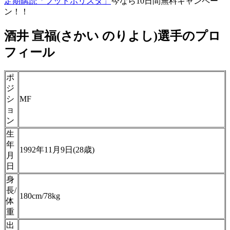
定期購読「フットポリスタ」
今なら10日間無料キャンペー
ン！！
酒井 宣福(さかい のりよし)選手のプロ
フィール
ポ
ジ
シ
MF
ョ
ン
生
年
1992年11月9日(28歳)
月
日
身
長/
180cm/78kg
体
重
出