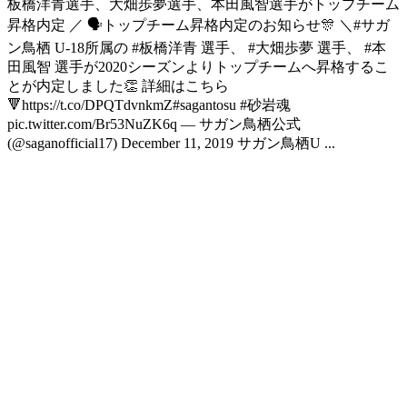
板橋洋青選手、大畑歩夢選手、本田風智選手がトップチーム
昇格内定 ／ 🗣トップチーム昇格内定のお知らせ🎊 ＼#サガ
ン鳥栖 U-18所属の #板橋洋青 選手、 #大畑歩夢 選手、 #本
田風智 選手が2020シーズンよりトップチームへ昇格するこ
とが内定しました👏 詳細はこちら
🔻https://t.co/DPQTdvnkmZ#sagantosu #砂岩魂
pic.twitter.com/Br53NuZK6q — サガン鳥栖公式
(@saganofficial17) December 11, 2019 サガン鳥栖U ...