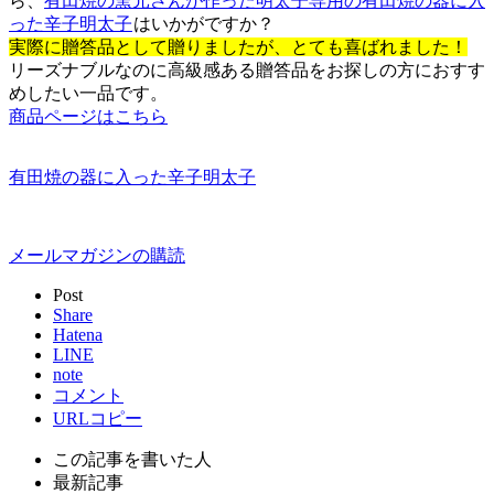
ら、
有田焼の窯元さんが作った明太子専用の有田焼の器に入
った辛子明太子
はいかがですか？
実際に贈答品として贈りましたが、とても喜ばれました！
リーズナブルなのに高級感ある贈答品をお探しの方におすす
めしたい一品です。
商品ページはこちら
有田焼の器に入った辛子明太子
メールマガジンの購読
Post
Share
Hatena
LINE
note
コメント
URLコピー
この記事を書いた人
最新記事