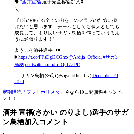
🗣
#酒井宣福
選手完全移籍加入❣️
＼
"自分の持てる全ての力をこのクラブのために捧
げたいと思います！チームとしても個人としても
成長して、より良いサガン鳥栖を作っていけるよ
うに頑張ります！"
ようこそ酒井選手🤝♥️
▶️
https://t.co/FPsDgKCGmx
@Ardija_Official
#サガン
鳥栖
pic.twitter.com/LdtQsTAsPD
— サガン鳥栖公式 (@saganofficial17)
December 29,
2020
定期購読「フットポリスタ」
今なら10日間無料キャンペー
ン！！
酒井 宣福(さかい のりよし)選手のサガ
ン鳥栖加入コメント