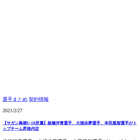
選手まとめ
契約情報
2021/2/27
【サガン鳥栖U-18所属】板橋洋青選手、大畑歩夢選手、本田風智選手がト
ップチーム昇格内定