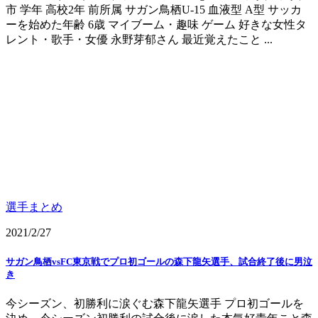
市 学年 高校2年 前所属 サガン鳥栖U-15 血液型 A型 サッカ
ーを始めた年齢 6歳 マイブーム・趣味 ゲーム 好きな女性タ
レント・歌手・女優 永野芽郁さん 最近覚えたこと ...
選手まとめ
2021/2/27
サガン鳥栖vsFC東京戦でプロ初ゴールの森下龍矢選手、試合終了後に男泣
き
今シーズン、初勝利に涙ぐむ森下龍矢選手 プロ初ゴールを