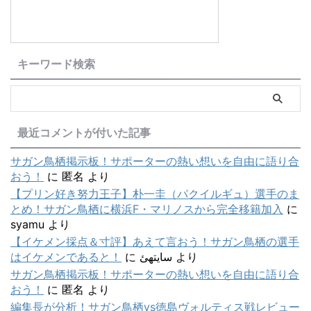
キーワード検索
最近コメントが付いた記事
サガン鳥栖掲示板！サポーターの熱い想いを自由に語り合
おう！
に
匿名
より
【プリン好き努力王子】朴一圭（パクイルギュ）選手のま
とめ！サガン鳥栖に横浜F・マリノスから完全移籍加入
に
syamu
より
【イケメン採点＆寸評】あえて言おう！サガン鳥栖の選手
はイケメンであると！
に
سایتهئ
より
サガン鳥栖掲示板！サポーターの熱い想いを自由に語り合
おう！
に
匿名
より
編集長が分析！サガン鳥栖vs徳島ヴォルティス戦レビュー