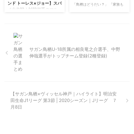
ンド トーレス×ジョー】スパ
「鳥栖はどうだい？」 「家族も
の舞台裏ムービー。 神戸のイニ
イ大作戦｜対戦相手のマル
ハッピーに過ごしているよ」 神
エスタ選手と鳥栖のトーレス選手
秘情報を入手せよ！｜サガ
戸、鳥栖それぞれの練習場から編
の元スペイン代表選手同士の対決
ン鳥栖×名古屋グランパス｜
集でつながれたパス交換がかっこ
が遂にＪリーグのピッチで実現し
明治安田生命J1開幕戦
いいです。 Ｊリーグの舞台で再
ました。
会したイニエスタ選手とトーレス
https://youtu.be/wUw7C2Iezpk
DAZN Japanが2019/02/21に公
選手。 Ｊリーグについて、日本
開した動画です。 スパイ大作戦?️
での新生活について、 そして未
～対戦相手の㊙情報を入手せよ！
サガン鳥栖U-18所属の相良竜之介選手、中野
来について語ります???
～ サガン鳥栖 フェルナンド トー
伸哉選手がトップチーム登録(2種登録)
@andresiniesta8 @Torres
レス 名古屋グランパス ジョー と
@vissel_kobe @saganofficial17
もにリスペクトするワールドクラ
#Ｊリーグ その他の動画はこち
スのストライカーが お互いに質
ら? https://t.co/CfyiYDdRkw
問を重ねた末に出た結論は……。
pic.twitter.com/GSSuPiI5xh ...
明治安田J1開幕戦 鳥栖×名古屋
2/23(土)14:00
【サガン鳥栖×ヴィッセル神戸｜ハイライト】明治安
https://youtu.be/7T0fRiUQxSk
田生命J1リーグ 第3節 | 2020シーズン｜Jリーグ ７
月8日