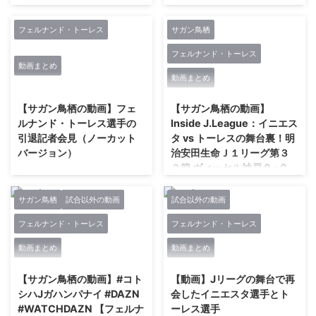
https://www.youtube.com/watc
https://www.youtube.com/watc
h?v=OvK_jzFg7nQ
h?v=s6Pm1J7Tm6E
フェルナンド・トーレス
サガン鳥栖
フェルナンド・トーレス
動画まとめ
動画まとめ
2021/2/27
2021/2/27
【サガン鳥栖の動画】フェ
【サガン鳥栖の動画】
ルナンド・トーレス選手の
Inside J.League：イニエス
引退記者会見（ノーカット
タ vs トーレスの舞台裏！明
バージョン）
治安田生命Ｊ１リーグ第３
２節 ヴィッセル神戸 0 - 0
Jリーグ公式チャンネルが
サガン鳥栖 2018年11月10
2019/06/22に公開した動画で
日
す。 2019年6月23日、都内で行
サガン鳥栖
試合以外の動画
試合以外の動画
われたフェルナンド・トーレス選
神戸のイニエスタ選手と鳥栖のト
フェルナンド・トーレス
フェルナンド・トーレス
手の引退会見をノーカットでお届
ーレス選手の元スペイン代表選手
けします。
同士の対決 Jリーグ公式チャンネ
動画まとめ
動画まとめ
2021/2/27
2020/2/19
https://youtu.be/32zvqaPcbOA
ルで2018/11/18 に公開された動
画です。 2018年11月10日にノエ
【サガン鳥栖の動画】#コト
【動画】Jリーグの舞台で再
ビアスタジアム神戸で行われた明
シハJガハンパナイ #DAZN
会したイニエスタ選手とト
治安田生命Ｊ１リーグ第３２節ヴ
#WATCHDAZN 【フェルナ
ーレス選手
ィッセル神戸対サガン鳥栖の試合