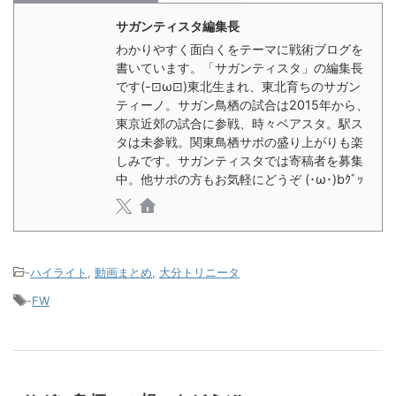
サガンティスタ編集長
わかりやすく面白くをテーマに戦術ブログを
書いています。「サガンティスタ」の編集長
です(-⊡ω⊡)東北生まれ、東北育ちのサガン
ティーノ。サガン鳥栖の試合は2015年から、
東京近郊の試合に参戦、時々ベアスタ。駅ス
タは未参戦。関東鳥栖サポの盛り上がりも楽
しみです。サガンティスタでは寄稿者を募集
中。他サポの方もお気軽にどうぞ (･ω･)bｸﾞｯ
-
ハイライト
,
動画まとめ
,
大分トリニータ
-
FW