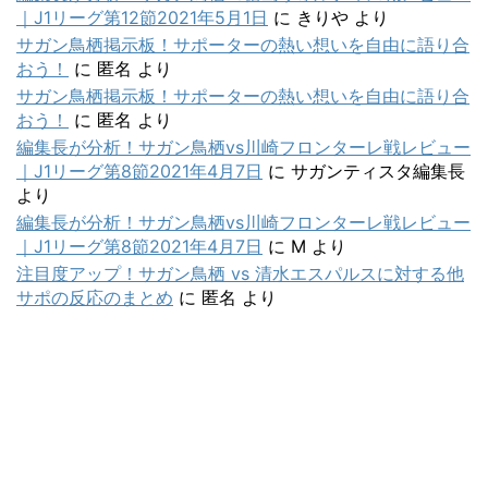
｜J1リーグ第12節2021年5月1日
に
きりや
より
サガン鳥栖掲示板！サポーターの熱い想いを自由に語り合
おう！
に
匿名
より
サガン鳥栖掲示板！サポーターの熱い想いを自由に語り合
おう！
に
匿名
より
編集長が分析！サガン鳥栖vs川崎フロンターレ戦レビュー
｜J1リーグ第8節2021年4月7日
に
サガンティスタ編集長
より
編集長が分析！サガン鳥栖vs川崎フロンターレ戦レビュー
｜J1リーグ第8節2021年4月7日
に
M
より
注目度アップ！サガン鳥栖 vs 清水エスパルスに対する他
サポの反応のまとめ
に
匿名
より