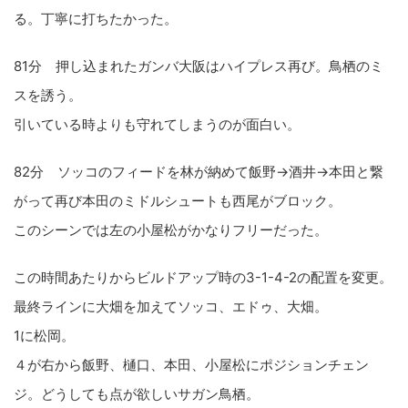
る。丁寧に打ちたかった。
81分 押し込まれたガンバ大阪はハイプレス再び。鳥栖のミ
スを誘う。
引いている時よりも守れてしまうのが面白い。
82分 ソッコのフィードを林が納めて飯野→酒井→本田と繋
がって再び本田のミドルシュートも西尾がブロック。
このシーンでは左の小屋松がかなりフリーだった。
この時間あたりからビルドアップ時の3-1-4-2の配置を変更。
最終ラインに大畑を加えてソッコ、エドゥ、大畑。
1に松岡。
４が右から飯野、樋口、本田、小屋松にポジションチェン
ジ。どうしても点が欲しいサガン鳥栖。