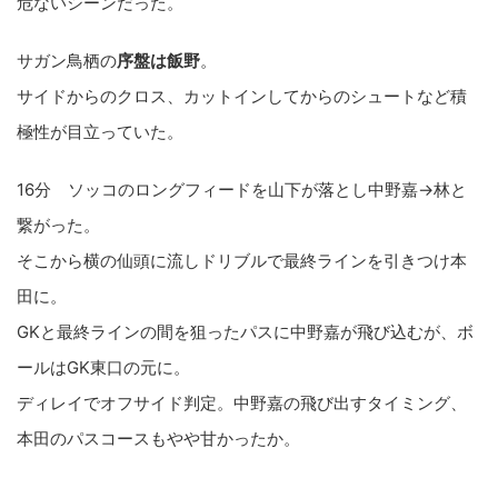
危ないシーンだった。
サガン鳥栖の
序盤は飯野
。
サイドからのクロス、カットインしてからのシュートなど積
極性が目立っていた。
16分 ソッコのロングフィードを山下が落とし中野嘉→林と
繋がった。
そこから横の仙頭に流しドリブルで最終ラインを引きつけ本
田に。
GKと最終ラインの間を狙ったパスに中野嘉が飛び込むが、ボ
ールはGK東口の元に。
ディレイでオフサイド判定。中野嘉の飛び出すタイミング、
本田のパスコースもやや甘かったか。