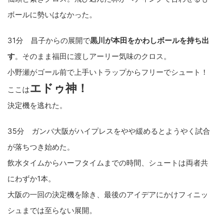
ボールに勢いはなかった。
31分 昌子からの展開で
黒川が本田をかわしボールを持ち出
す
。そのまま福田に渡しアーリー気味のクロス。
小野瀬がゴール前で上手いトラップからフリーでシュート！
エドゥ神！
ここは
決定機を逃れた。
35分 ガンバ大阪がハイプレスをやや緩めるとようやく試合
が落ちつき始めた。
飲水タイムからハーフタイムまでの時間、シュートは両者共
にわずか1本。
大阪の一回の決定機を除き、最後のアイデアにかけフィニッ
シュまでは至らない展開。