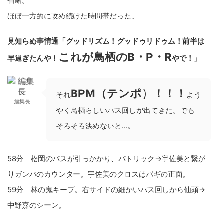
省略。
ほぼ一方的に攻め続けた時間帯だった。
見知らぬ事情通「グッドリズム！グッドゥリドゥム！前半は
これが鳥栖のB・P・R
早過ぎたんや！
やで！」
BPM（テンポ）！！！
それ
よう
編集長
やく鳥栖らしいパス回しが出てきた。でも
そろそろ決めないと...。
58分 松岡のパスが引っかかり、パトリック→宇佐美と繋が
りガンバのカウンター。宇佐美のクロスはパギの正面。
59分 林の鬼キープ。右サイドの細かいパス回しから仙頭→
中野嘉のシーン。