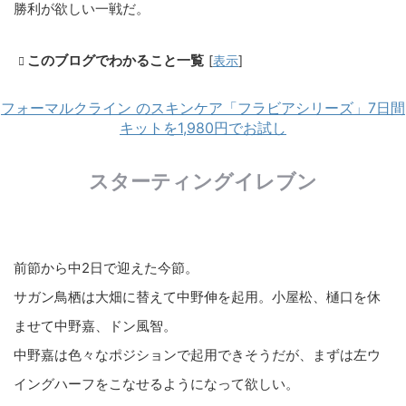
勝利が欲しい一戦だ。
このブログでわかること一覧
[
表示
]
フォーマルクライン のスキンケア「フラビアシリーズ」7日間
キットを1,980円でお試し
スターティングイレブン
前節から中2日で迎えた今節。
サガン鳥栖は大畑に替えて中野伸を起用。小屋松、樋口を休
ませて中野嘉、ドン風智。
中野嘉は色々なポジションで起用できそうだが、まずは左ウ
イングハーフをこなせるようになって欲しい。