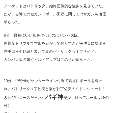
ターゲットは
パトリック
。始終圧倒的な強さを見せていた。
だが、自陣でのセカンドボール回収に関してはサガン鳥栖優
勢だった。
9分 最初にいい形を作ったのはガンバ大阪。
黒川がドリブルで本田を剥がして降りてきた宇佐美に展開→
井手口→小野瀬と繋いで裏のパトリックもオフサイド。
ガンバ大阪の繋ぐビルドアップはこの形が多かった。
10分 中野伸がセンターライン付近で高尾にボールを奪わ
れ、パトリック→宇佐美と繋がれ宇佐美のミドルシュート！
パギ神
きわどいコースだったが
が少し触ってボールは枠の
外に。