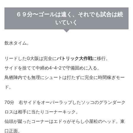
６９分〜ゴールは遠く、それでも試合は続
いていく
飲水タイム。
リードしたG大阪は完全に
パトリック大作戦
に移行。
サイドを捨てて中締め4-4-2で守備固めに入る。
鳥栖陣内でも無理にシュートは打たずに完全に時間稼ぎモー
ド。
70分 右サイドをオーバーラップしたソッコのグランダーク
ロスは相手に当たりコーナーキック。
仙頭が蹴ったコーナーはエドゥがそらし小屋松のヘッド。東
口正面。