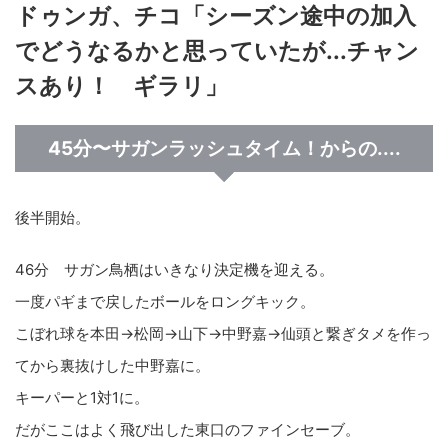
ドゥンガ、チコ「シーズン途中の加入
でどうなるかと思っていたが...チャン
スあり！ ギラリ」
45分〜サガンラッシュタイム！からの....
後半開始。
46分 サガン鳥栖はいきなり決定機を迎える。
一度パギまで戻したボールをロングキック。
こぼれ球を本田→松岡→山下→中野嘉→仙頭と繋ぎタメを作っ
てから裏抜けした中野嘉に。
キーパーと1対1に。
だがここはよく飛び出した東口のファインセーブ。