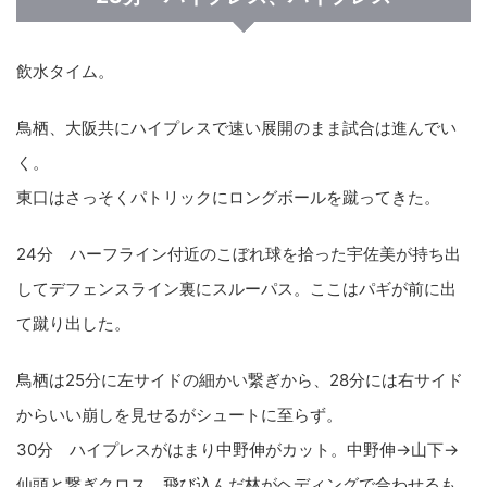
飲水タイム。
鳥栖、大阪共にハイプレスで速い展開のまま試合は進んでい
く。
東口はさっそくパトリックにロングボールを蹴ってきた。
24分 ハーフライン付近のこぼれ球を拾った宇佐美が持ち出
してデフェンスライン裏にスルーパス。ここはパギが前に出
て蹴り出した。
鳥栖は25分に左サイドの細かい繋ぎから、28分には右サイド
からいい崩しを見せるがシュートに至らず。
30分 ハイプレスがはまり中野伸がカット。中野伸→山下→
仙頭と繋ぎクロス。飛び込んだ林がヘディングで合わせるも